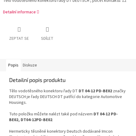
Tělo vodotěsného konektoru řady DT DEUTSCH ; počet kontaktů: 12
Detailní informace
ZEPTAT SE
SDÍLET
Popis
Diskuze
Detailní popis produktu
Tělo vodotěsného konektoru řady DT
DT 04-12 PD-BE02
značky
DEUTSCH je řady DEUTSCH DT patřící do kategorie Automotive
Housings.
Tuto položku můžete nalézt také pod názvem
DT 04-12 PD-
BE02, DT04-12PD-BE02
.
Hermeticky těsněné konektory Deutsch dodávané Imcon