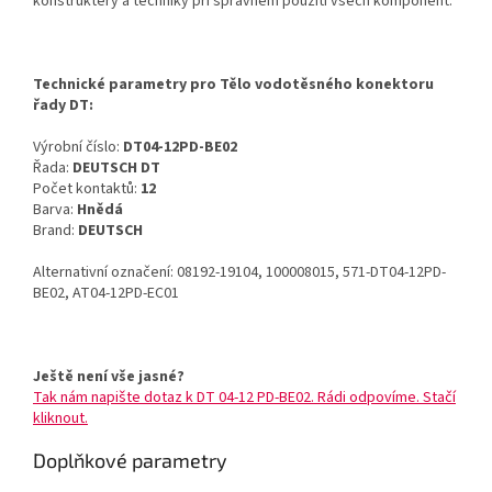
konstruktéry a techniky při správném použití všech komponent.
Technické parametry pro Tělo vodotěsného konektoru
řady DT:
Výrobní číslo:
DT04-12PD-BE02
Řada:
DEUTSCH DT
Počet kontaktů:
12
Barva:
Hnědá
Brand:
DEUTSCH
Alternativní označení: 08192-19104, 100008015, 571-DT04-12PD-
BE02, AT04-12PD-EC01
Ještě není vše jasné?
Tak nám napište dotaz k DT 04-12 PD-BE02. Rádi odpovíme. Stačí
kliknout.
Doplňkové parametry