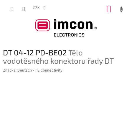
Přejít
NÁKUP
na
CZK
obsah
KOŠÍK
DT 04-12 PD-BE02
Tělo
vodotěsného konektoru řady DT
Značka:
Deutsch - TE Connectivity