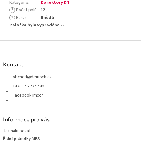
Kategorie
:
Konektory DT
?
Počet pólů
:
12
?
Barva
:
Hnědá
Položka byla vyprodána…
Z
á
p
a
Kontakt
t
obchod
@
deutsch.cz
í
+420 545 234 440
Facebook Imcon
Informace pro vás
Jak nakupovat
Řídicí jednotky MRS