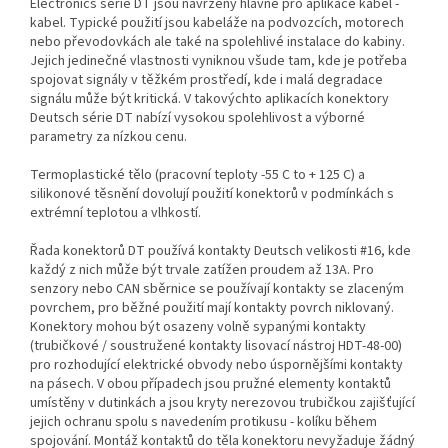
Electronics série DT jsou navrženy hlavně pro aplikace kabel -
kabel. Typické použití jsou kabeláže na podvozcích, motorech
nebo převodovkách ale také na spolehlivé instalace do kabiny.
Jejich jedinečné vlastnosti vyniknou všude tam, kde je potřeba
spojovat signály v těžkém prostředí, kde i malá degradace
signálu může být kritická. V takovýchto aplikacích konektory
Deutsch série DT nabízí vysokou spolehlivost a výborné
parametry za nízkou cenu.
Termoplastické tělo (pracovní teploty -55 C to + 125 C) a
silikonové těsnění dovolují použití konektorů v podmínkách s
extrémní teplotou a vlhkostí.
Řada konektorů DT používá kontakty Deutsch velikosti #16, kde
každý z nich může být trvale zatížen proudem až 13A. Pro
senzory nebo CAN sběrnice se používají kontakty se zlaceným
povrchem, pro běžné použití mají kontakty povrch niklovaný.
Konektory mohou být osazeny volně sypanými kontakty
(trubičkové / soustružené kontakty lisovací nástroj HDT-48-00)
pro rozhodující elektrické obvody nebo úspornějšími kontakty
na pásech. V obou případech jsou pružné elementy kontaktů
umístěny v dutinkách a jsou kryty nerezovou trubičkou zajišťující
jejich ochranu spolu s navedením protikusu - kolíku během
spojování. Montáž kontaktů do těla konektoru nevyžaduje žádný