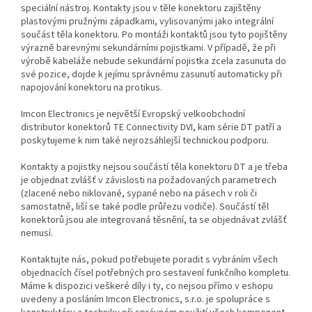
speciální nástroj. Kontakty jsou v těle konektoru zajištěny
plastovými pružnými západkami, vylisovanými jako integrální
součást těla konektoru. Po montáži kontaktů jsou tyto pojištěny
výrazně barevnými sekundárními pojistkami. V případě, že při
výrobě kabeláže nebude sekundární pojistka zcela zasunuta do
své pozice, dojde k jejímu správnému zasunutí automaticky při
napojování konektoru na protikus.
Imcon Electronics je největší Evropský velkoobchodní
distributor konektorů TE Connectivity DVI, kam série DT patří a
poskytujeme k nim také nejrozsáhlejší technickou podporu.
Kontakty a pojistky nejsou součástí těla konektoru DT a je třeba
je objednat zvlášť v závislosti na požadovaných parametrech
(zlacené nebo niklované, sypané nebo na pásech v roli či
samostatně, liší se také podle průřezu vodiče). Součástí těl
konektorů jsou ale integrovaná těsnění, ta se objednávat zvlášť
nemusí.
Kontaktujte nás, pokud potřebujete poradit s vybráním všech
objednacích čísel potřebných pro sestavení funkčního kompletu.
Máme k dispozici veškeré díly i ty, co nejsou přímo v eshopu
uvedeny a posláním Imcon Electronics, s.r.o. je spolupráce s