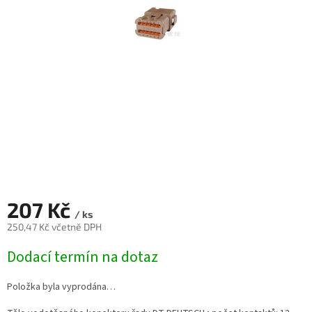
207 Kč
/ ks
250,47 Kč včetně DPH
Měrná
Dodací termín na dotaz
cena:
Položka byla vyprodána…