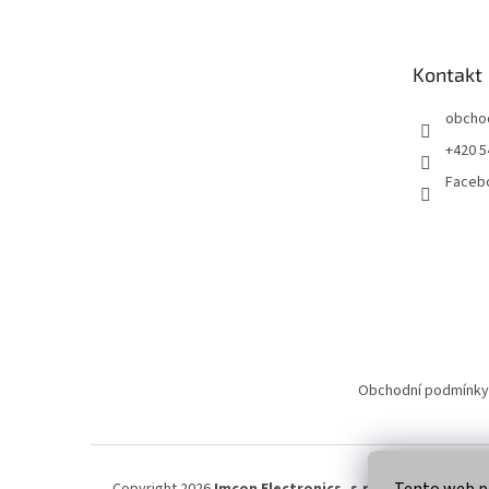
p
a
t
Kontakt
í
obcho
+420 5
Faceb
Obchodní podmínky