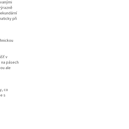
ovanými
 výrazně
sekundární
aticky při
chnickou
ášť v
o na pásech
sou ale
y, co
ce s