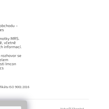
obchodu –
les
dnotky MRS.
ě, včetně
h informací.
 rozhovor se
telem
sti Imcon
cs
fikátu ISO 9001:2016