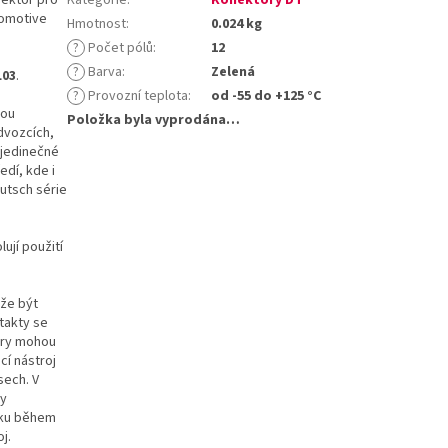
tomotive
Hmotnost
:
0.024 kg
?
Počet pólů
:
12
?
Barva
:
Zelená
L03
.
?
Provozní teplota
:
od -55 do +125 °C
sou
Položka byla vyprodána…
dvozcích,
 jedinečné
edí, kde i
utsch série
ují použití
ůže být
takty se
ory mohou
cí nástroj
sech. V
ty
líku během
j.