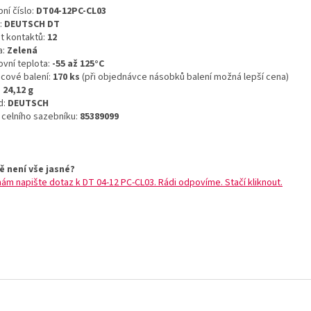
ní číslo:
DT04-12PC-CL03
:
DEUTSCH DT
t kontaktů:
12
a:
Zelená
ovní teplota:
-55 až 125°C
icové balení:
170 ks
(při objednávce násobků balení možná lepší cena)
:
24,12 g
d:
DEUTSCH
o celního sazebníku:
85389099
ě není vše jasné?
nám napište dotaz k DT 04-12 PC-CL03. Rádi odpovíme. Stačí kliknout.