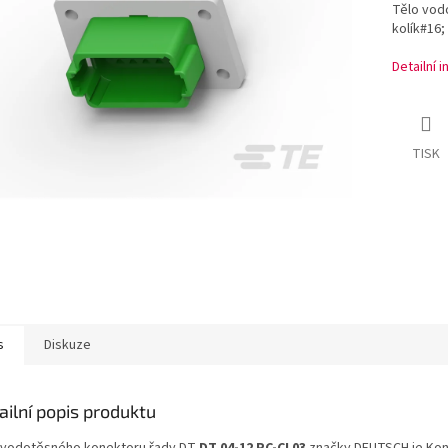
Tělo vod
kolík#16;
Detailní 
TISK
s
Diskuze
ailní popis produktu
 vodotěsného konektoru řady DT
DT 04-12 PC-CL03
značky DEUTSCH je Kon