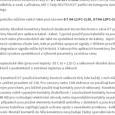
olík#16; e-seal; s přírubou; klíč C řady DEUTSCH DT patřící do kategorie Au
ings.
 položku můžete nalézt také pod názvem
DT 04-12 PC-CL03, DT04-12PC-C
eticky těsněné konektory Deutsch dodávané Imcon Electronics série DT j
ženy hlavně pro aplikace kabel - kabel. Typické použití jsou kabeláže na po
rech nebo převodovkách ale také na spolehlivé instalace do kabiny. Jejich
tnosti vyniknou všude tam, kde je potřeba spojovat signály v těžkém prostř
 degradace signálu může být kritická. V takovýchto aplikacích konektory De
abízí vysokou spolehlivost a výborné parametry za nízkou cenu.
plastické tělo (pracovní teploty -55 C to + 125 C) a silikonové těsnění dovol
ktorů v podmínkách s extrémní teplotou a vlhkostí.
 konektorů DT používá kontakty Deutsch velikosti #16, kde každý z nich m
le zatížen proudem až 13A. Pro senzory nebo CAN sběrnice se používají kon
eným povrchem, pro běžné použití mají kontakty povrch niklovaný. Konekt
osazeny volně sypanými kontakty (trubičkové / soustružené kontakty lisova
48-00) pro rozhodující elektrické obvody nebo úspornějšími kontakty na pá
 případech jsou pružné elementy kontaktů umístěny v dutinkách a jsou kry
ovou trubičkou zajišťující jejich ochranu spolu s navedením protikusu - ko
ování. Montáž kontaktů do těla konektoru nevyžaduje žádný speciální nástro