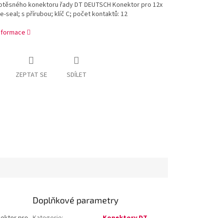
otěsného konektoru řady DT DEUTSCH Konektor pro 12x
 e-seal; s přírubou; klíč C; počet kontaktů: 12
informace
ZEPTAT SE
SDÍLET
Doplňkové parametry
ektor pro
Kategorie
:
Konektory DT