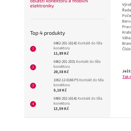
oblasti konektorů a mobilní
Výrob
elektroniky
Řada
Poče
Barv
Prac
Krab
Top 4 produkty
Váha
Bran
0462-201-16141
Kontakt do těla
konektoru
Čísl
11,89 Kč
0462-201-2031
Kontakt do těla
konektoru
Ješt
20,38 Kč
Tak 
1062-12-0166 PS
Kontakt do těla
konektoru
5,10 Kč
0460-202-16141
Kontakt do těla
konektoru
13,59 Kč
Z
á