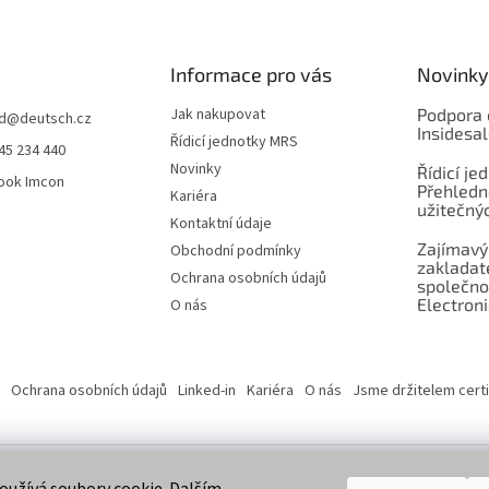
Informace pro vás
Novinky
Jak nakupovat
Podpora 
d
@
deutsch.cz
Insidesa
Řídicí jednotky MRS
45 234 440
Novinky
Řídicí je
ook Imcon
Přehledn
Kariéra
užitečnýc
Kontaktní údaje
Zajímavý
Obchodní podmínky
zaklada
Ochrana osobních údajů
společno
Electroni
O nás
Ochrana osobních údajů
Linked-in
Kariéra
O nás
Jsme držitelem certi