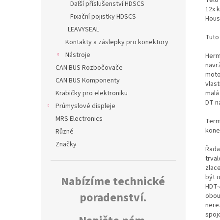
Další příslušenství HDSCS
12x k
Fixační pojistky HDSCS
Hous
LEAVYSEAL
Tuto
Kontakty a záslepky pro konektory
Nástroje
Herm
navr
CAN BUS Rozbočovače
moto
CAN BUS Komponenty
vlas
malá
Krabičky pro elektroniku
DT n
Průmyslové displeje
MRS Electronics
Termo
kone
Různé
Značky
Řada
trva
zlac
být 
Nabízíme technické
HDT-
poradenství.
obou
nerez
spoj