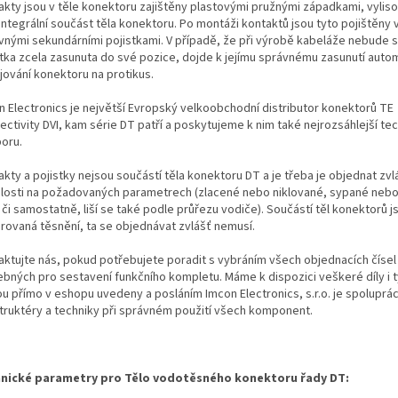
akty jsou v těle konektoru zajištěny plastovými pružnými západkami, vylis
integrální součást těla konektoru. Po montáži kontaktů jsou tyto pojištěny
vnými sekundárními pojistkami. V případě, že při výrobě kabeláže nebude 
stka zcela zasunuta do své pozice, dojde k jejímu správnému zasunutí autom
jování konektoru na protikus.
n Electronics je největší Evropský velkoobchodní distributor konektorů TE
ectivity DVI, kam série DT patří a poskytujeme k nim také nejrozsáhlejší te
oru.
kty a pojistky nejsou součástí těla konektoru DT a je třeba je objednat zvl
slosti na požadovaných parametrech (zlacené nebo niklované, sypané neb
i či samostatně, liší se také podle průřezu vodiče). Součástí těl konektorů j
grovaná těsnění, ta se objednávat zvlášť nemusí.
aktujte nás, pokud potřebujete poradit s vybráním všech objednacích čísel
ebných pro sestavení funkčního kompletu. Máme k dispozici veškeré díly i t
ou přímo v eshopu uvedeny a posláním Imcon Electronics, s.r.o. je spoluprá
truktéry a techniky při správném použití všech komponent.
nické parametry pro Tělo vodotěsného konektoru řady DT: