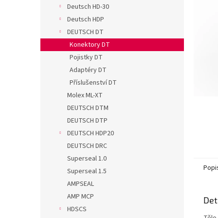
n
Deutsch HD-30
e
Deutsch HDP
l
DEUTSCH DT
Konektory DT
Pojistky DT
Adaptéry DT
Příslušenství DT
Molex ML-XT
DEUTSCH DTM
DEUTSCH DTP
DEUTSCH HDP20
DEUTSCH DRC
Superseal 1.0
Popi
Superseal 1.5
AMPSEAL
AMP MCP
Det
HDSCS
Tělo