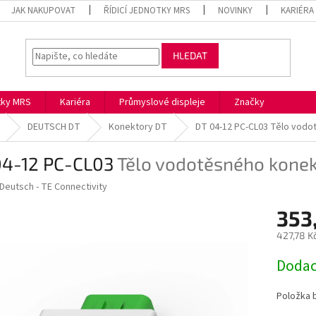
JAK NAKUPOVAT
ŘÍDICÍ JEDNOTKY MRS
NOVINKY
KARIÉRA
HLEDAT
otky MRS
Kariéra
Průmyslové displeje
Značky
DEUTSCH DT
Konektory DT
DT 04-12 PC-CL03
Tělo vodo
04-12 PC-CL03
Tělo vodotěsného konek
Deutsch - TE Connectivity
353
427,78 K
Měrná
Dodac
cena:
Položka 