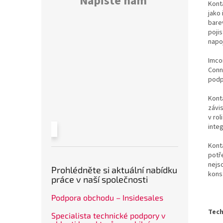
Napište nám
Kont
jako 
bare
poji
napo
Imco
Conn
podp
Konta
závi
v rol
inte
Kont
potř
nejs
Prohlédněte si aktuální nabídku
kons
práce v naší společnosti
Podpora obchodu – Insidesales
Tech
Specialista technické podpory v