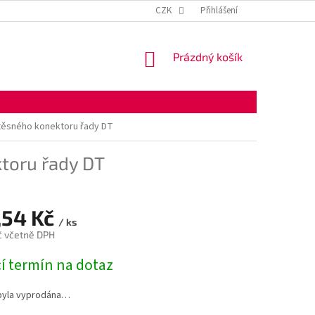
KONTAKTNÍ ÚDAJE
OBCHODNÍ PODMÍNKY
CZK
Přihlášení
OCHRANA OSOBNÍ
NÁKUPNÍ
Prázdný košík
KOŠÍK
těsného konektoru řady DT
toru řady DT
,54 Kč
/ ks
č včetně DPH
í termín na dotaz
byla vyprodána…