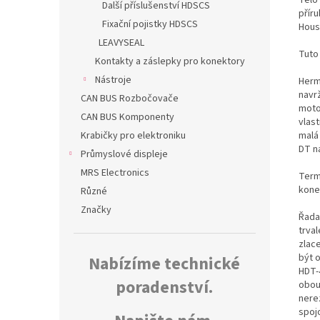
Další příslušenství HDSCS
přír
Fixační pojistky HDSCS
Hous
LEAVYSEAL
Tuto
Kontakty a záslepky pro konektory
Nástroje
Herm
navr
CAN BUS Rozbočovače
moto
CAN BUS Komponenty
vlas
malá
Krabičky pro elektroniku
DT n
Průmyslové displeje
MRS Electronics
Termo
kone
Různé
Značky
Řada
trva
zlac
být 
Nabízíme technické
HDT-
poradenství.
obou
nerez
spoj