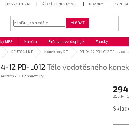
JAK NAKUPOVAT
ŘÍDICÍ JEDNOTKY MRS
NOVINKY
KARIÉRA
HLEDAT
otky MRS
Kariéra
Průmyslové displeje
Značky
DEUTSCH DT
Konektory DT
DT 04-12 PB-L012
Tělo vodo
04-12 PB-L012
Tělo vodotěsného konek
Deutsch - TE Connectivity
294
356,14 K
Měrná
Skla
cena: