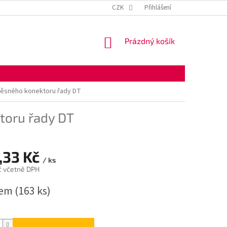
KONTAKTNÍ ÚDAJE
OBCHODNÍ PODMÍNKY
CZK
Přihlášení
OCHRANA OSOBNÍ
NÁKUPNÍ
Prázdný košík
KOŠÍK
těsného konektoru řady DT
toru řady DT
,33 Kč
/ ks
č včetně DPH
dem
(163 ks)