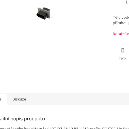
Tělo vod
přírubou 
Detailní 
TISK
s
Diskuze
ailní popis produktu
 vodotěsného konektoru řady DT
DT 04-12 PB-L012
značky DEUTSCH je Kon