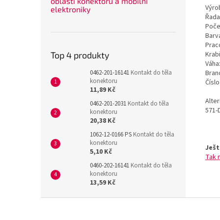
oblasti konektorů a mobilní
Výrob
elektroniky
Řada
Poče
Barv
Prac
Krab
Top 4 produkty
Váha
Bran
0462-201-16141
Kontakt do těla
konektoru
Čísl
11,89 Kč
Alte
0462-201-2031
Kontakt do těla
571-
konektoru
20,38 Kč
1062-12-0166 PS
Kontakt do těla
konektoru
Ješt
5,10 Kč
Tak 
0460-202-16141
Kontakt do těla
konektoru
13,59 Kč
Z
á