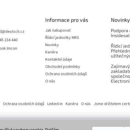
Informace pro vás
Novinky
Jak nakupovat
Podpora 
d
@
deutsch.cz
Insidesa
Řídicí jednotky MRS
45 234 440
Novinky
Řídicí je
ook Imcon
Přehledn
Kariéra
užitečnýc
Kontaktní údaje
Zajímavý
Obchodní podmínky
zaklada
Ochrana osobních údajů
společno
Electroni
O nás
Ochrana osobních údajů
Linked-in
Kariéra
O nás
Jsme držitelem certi