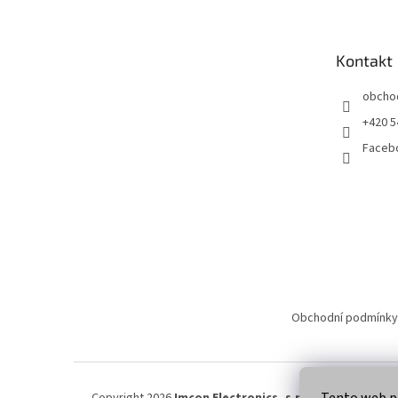
p
a
t
Kontakt
í
obcho
+420 5
Faceb
Obchodní podmínky