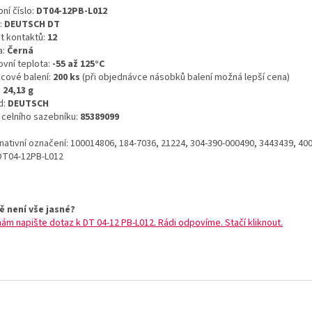
ní číslo:
DT04-12PB-L012
:
DEUTSCH DT
t kontaktů:
12
a:
Černá
ovní teplota:
-55 až 125°C
icové balení:
200 ks
(při objednávce násobků balení možná lepší cena)
:
24,13 g
d:
DEUTSCH
o celního sazebníku:
85389099
rnativní označení: 100014806, 184-7036, 21224, 304-390-000490, 3443439, 40
DT04-12PB-L012
ě není vše jasné?
nám napište dotaz k DT 04-12 PB-L012. Rádi odpovíme. Stačí kliknout.