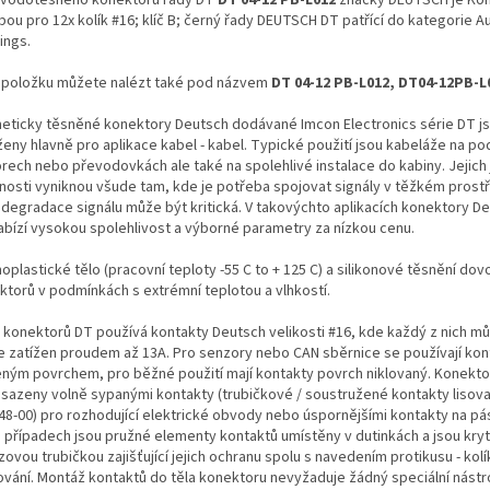
ubou pro 12x kolík #16; klíč B; černý řady DEUTSCH DT patřící do kategorie 
ings.
 položku můžete nalézt také pod názvem
DT 04-12 PB-L012, DT04-12PB-L
eticky těsněné konektory Deutsch dodávané Imcon Electronics série DT j
ženy hlavně pro aplikace kabel - kabel. Typické použití jsou kabeláže na po
rech nebo převodovkách ale také na spolehlivé instalace do kabiny. Jejich
tnosti vyniknou všude tam, kde je potřeba spojovat signály v těžkém prostř
 degradace signálu může být kritická. V takovýchto aplikacích konektory De
abízí vysokou spolehlivost a výborné parametry za nízkou cenu.
plastické tělo (pracovní teploty -55 C to + 125 C) a silikonové těsnění dovol
ktorů v podmínkách s extrémní teplotou a vlhkostí.
 konektorů DT používá kontakty Deutsch velikosti #16, kde každý z nich m
le zatížen proudem až 13A. Pro senzory nebo CAN sběrnice se používají kon
eným povrchem, pro běžné použití mají kontakty povrch niklovaný. Konekt
osazeny volně sypanými kontakty (trubičkové / soustružené kontakty lisova
48-00) pro rozhodující elektrické obvody nebo úspornějšími kontakty na pá
 případech jsou pružné elementy kontaktů umístěny v dutinkách a jsou kry
ovou trubičkou zajišťující jejich ochranu spolu s navedením protikusu - ko
ování. Montáž kontaktů do těla konektoru nevyžaduje žádný speciální nástro