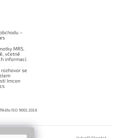
obchodu –
les
dnotky MRS.
ě, včetně
h informací.
 rozhovor se
telem
sti Imcon
cs
fikátu ISO 9001:2016