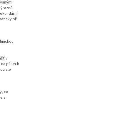
ovanými
 výrazně
sekundární
aticky při
chnickou
ášť v
o na pásech
sou ale
y, co
ce s