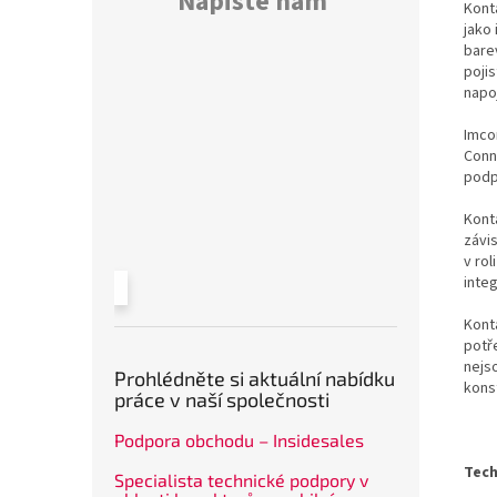
Napište nám
Kont
jako 
bare
poji
napo
Imco
Conn
podp
Konta
závi
v rol
inte
Kont
potř
nejs
Prohlédněte si aktuální nabídku
kons
práce v naší společnosti
Podpora obchodu – Insidesales
Tech
Specialista technické podpory v