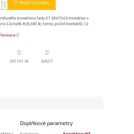
Přidat do košíku
otěsného konektoru řady DT DEUTSCH Konektor s
pro 12x kolík #16; klíč B; černý; počet kontaktů: 12
informace
ZEPTAT SE
SDÍLET
Doplňkové parametry
ektor s
Kategorie
:
Konektory DT