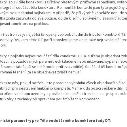
akty jsou v těle konektoru zajištěny plastovými pružnými západkami, vylis
integrální součást těla konektoru. Po montáži kontaktů jsou tyto pojištěny
vnými sekundárními pojistkami. V případě, že při výrobě kabeláže nebude 
stka zcela zasunuta do své pozice, dojde k jejímu správnému zasunutí autom
jování konektoru na protikus.
n Electronics je největší Evropský velkoobchodní distributor konektorů TE
ectivity DVI, kam série DT patří a poskytujeme k nim také nejrozsáhlejší te
oru.
kty a pojistky nejsou součástí těla konektoru DT a je třeba je objednat zvl
slosti na požadovaných parametrech (zlacené nebo niklované, sypané neb
i či samostatně, liší se také podle průřezu vodiče). Součástí těl konektorů j
grovaná těsnění, ta se objednávat zvlášť nemusí.
aktujte nás, pokud potřebujete poradit s vybráním všech objednacích čísel
ebných pro sestavení funkčního kompletu. Máme k dispozici veškeré díly i t
ou přímo v eshopu uvedeny a posláním Imcon Electronics, s.r.o. je spoluprá
truktéry a techniky při správném použití všech komponent.
nické parametry pro Tělo vodotěsného konektoru řady DT: