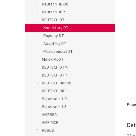
n
Deutsch HD-30
e
Deutsch HDP
l
DEUTSCH DT
Konektory DT
Pojistky DT
Adaptéry DT
Příslušenství DT
Molex ML-XT
DEUTSCH DTM
DEUTSCH DTP
DEUTSCH HDP20
DEUTSCH DRC
Superseal 1.0
Popi
Superseal 1.5
AMPSEAL
AMP MCP
Det
HDSCS
Tělo