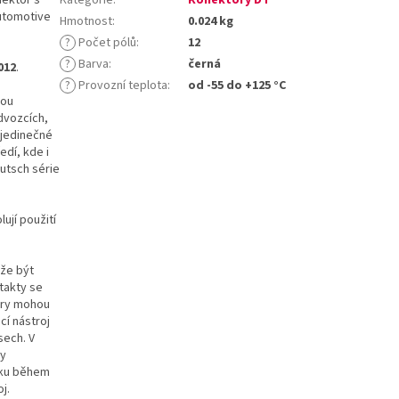
Automotive
Hmotnost
:
0.024 kg
?
Počet pólů
:
12
?
Barva
:
černá
012
.
?
Provozní teplota
:
od -55 do +125 °C
sou
dvozcích,
 jedinečné
edí, kde i
utsch série
ují použití
ůže být
takty se
ory mohou
cí nástroj
sech. V
ty
líku během
j.