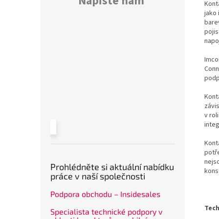
Napište nám
Kont
jako 
bare
poji
napo
Imco
Conn
podp
Konta
závi
v rol
inte
Kont
potř
nejs
Prohlédněte si aktuální nabídku
kons
práce v naší společnosti
Podpora obchodu – Insidesales
Tech
Specialista technické podpory v