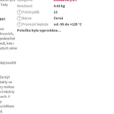
í řady
Hmotnost
:
0.02 kg
?
Počet pólů
:
12
?
Barva
:
černá
E07
.
?
Provozní teplota
:
od -55 do +125 °C
sou
Položka byla vyprodána…
dvozcích,
 jedinečné
edí, kde i
utsch série
ují použití
ůže být
takty se
ory mohou
cí nástroj
sech. V
ty
líku během
j.