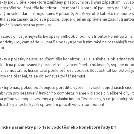
akty jsou v těle konektoru zajištěny plastovými pružnými západkami, vylis
integrální součást těla konektoru. Po montáži kontaktů jsou tyto pojištěny
vnými sekundárními pojistkami. V případě, že při výrobě kabeláže nebude 
stka zcela zasunuta do své pozice, dojde k jejímu správnému zasunutí autom
jování konektoru na protikus.
n Electronics je největší Evropský velkoobchodní distributor konektorů TE
ectivity DVI, kam série DT patří a poskytujeme k nim také nejrozsáhlejší te
oru.
kty a pojistky nejsou součástí těla konektoru DT a je třeba je objednat zvl
slosti na požadovaných parametrech (zlacené nebo niklované, sypané neb
i či samostatně, liší se také podle průřezu vodiče). Součástí těl konektorů j
grovaná těsnění, ta se objednávat zvlášť nemusí.
aktujte nás, pokud potřebujete poradit s vybráním všech objednacích čísel
ebných pro sestavení funkčního kompletu. Máme k dispozici veškeré díly i t
ou přímo v eshopu uvedeny a posláním Imcon Electronics, s.r.o. je spoluprá
truktéry a techniky při správném použití všech komponent.
nické parametry pro Tělo vodotěsného konektoru řady DT: