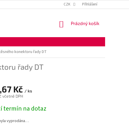
KONTAKTNÍ ÚDAJE
OBCHODNÍ PODMÍNKY
CZK
Přihlášení
OCHRANA OSOBNÍ
NÁKUPNÍ
Prázdný košík
KOŠÍK
těsného konektoru řady DT
toru řady DT
,67 Kč
/ ks
č včetně DPH
í termín na dotaz
byla vyprodána…