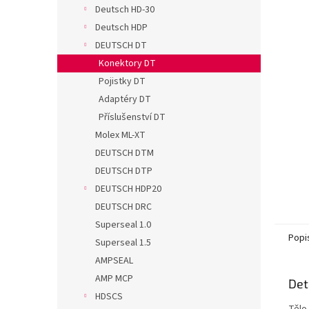
n
Deutsch HD-30
e
Deutsch HDP
l
DEUTSCH DT
Konektory DT
Pojistky DT
Adaptéry DT
Příslušenství DT
Molex ML-XT
DEUTSCH DTM
DEUTSCH DTP
DEUTSCH HDP20
DEUTSCH DRC
Superseal 1.0
Popi
Superseal 1.5
AMPSEAL
AMP MCP
Det
HDSCS
Tělo