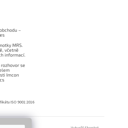
obchodu –
les
dnotky MRS.
ě, včetně
h informací.
 rozhovor se
telem
sti Imcon
cs
fikátu ISO 9001:2016