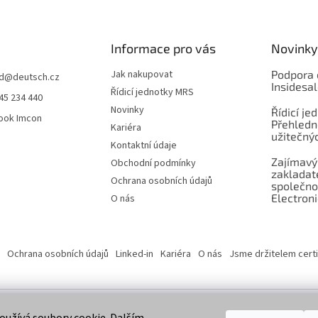
Informace pro vás
Novinky
Jak nakupovat
Podpora 
d
@
deutsch.cz
Insidesa
Řídicí jednotky MRS
45 234 440
Novinky
Řídicí je
ook Imcon
Přehledn
Kariéra
užitečnýc
Kontaktní údaje
Zajímavý
Obchodní podmínky
zaklada
Ochrana osobních údajů
společno
Electroni
O nás
Ochrana osobních údajů
Linked-in
Kariéra
O nás
Jsme držitelem certi