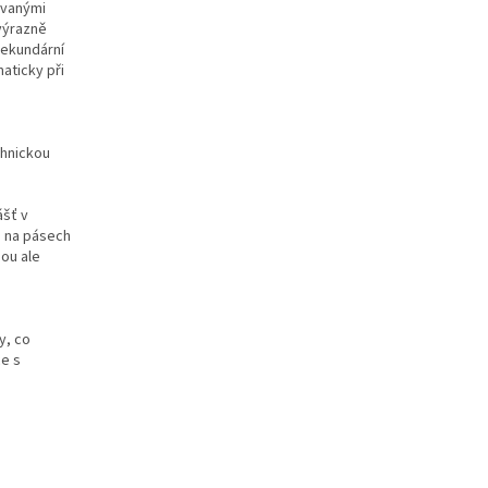
ovanými
 výrazně
sekundární
aticky při
chnickou
ášť v
o na pásech
sou ale
y, co
ce s