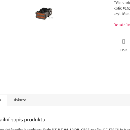
Tělo vod
kolík #16
kryt těsn
Detailní 
TISK
s
Diskuze
ailní popis produktu
 vodotěsného konektoru řady DT
DT 04-12 PB-CE07
značky DEUTSCH je Kon