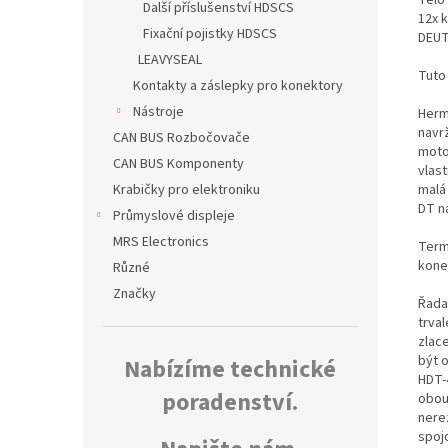
Další příslušenství HDSCS
12x k
Fixační pojistky HDSCS
DEUT
LEAVYSEAL
Tuto
Kontakty a záslepky pro konektory
Nástroje
Herm
navr
CAN BUS Rozbočovače
moto
CAN BUS Komponenty
vlas
malá
Krabičky pro elektroniku
DT n
Průmyslové displeje
MRS Electronics
Termo
kone
Různé
Značky
Řada
trva
zlac
být 
Nabízíme technické
HDT-
poradenství.
obou
nerez
spoj