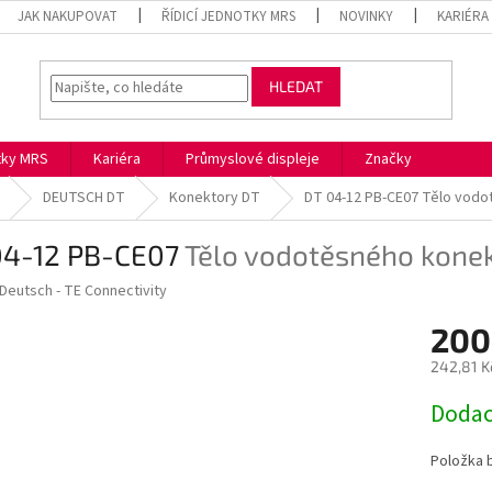
JAK NAKUPOVAT
ŘÍDICÍ JEDNOTKY MRS
NOVINKY
KARIÉRA
HLEDAT
otky MRS
Kariéra
Průmyslové displeje
Značky
DEUTSCH DT
Konektory DT
DT 04-12 PB-CE07
Tělo vodo
04-12 PB-CE07
Tělo vodotěsného konek
Deutsch - TE Connectivity
200
242,81 K
Měrná
Dodac
cena:
Položka 