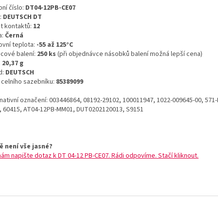
ní číslo:
DT04-12PB-CE07
:
DEUTSCH DT
t kontaktů:
12
a:
Černá
ovní teplota:
-55 až 125°C
icové balení:
250 ks
(při objednávce násobků balení možná lepší cena)
:
20,37 g
d:
DEUTSCH
o celního sazebníku:
85389099
rnativní označení: 003446864, 08192-29102, 100011947, 1022-009645-00, 571
, 60415, AT04-12PB-MM01, DUT0202120013, S9151
ě není vše jasné?
nám napište dotaz k DT 04-12 PB-CE07. Rádi odpovíme. Stačí kliknout.