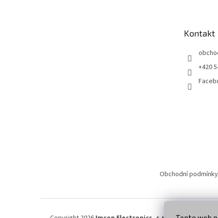
p
a
t
Kontakt
í
obcho
+420 5
Faceb
Obchodní podmínky