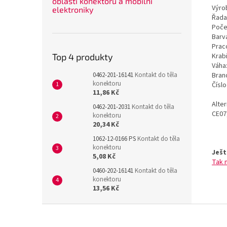
oblasti konektorů a mobilní
Výrob
elektroniky
Řada
Poče
Barv
Prac
Krab
Top 4 produkty
Váha
Bran
0462-201-16141
Kontakt do těla
konektoru
Čísl
11,86 Kč
Alte
0462-201-2031
Kontakt do těla
CE07
konektoru
20,34 Kč
1062-12-0166 PS
Kontakt do těla
konektoru
Ješt
5,08 Kč
Tak 
0460-202-16141
Kontakt do těla
konektoru
13,56 Kč
Z
á