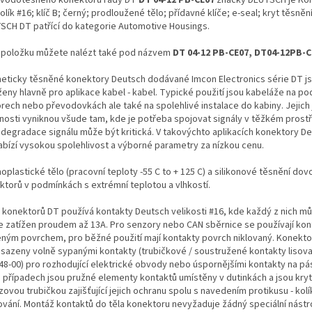
olík #16; klíč B; černý; prodloužené tělo; přídavné klíče; e-seal; kryt těsněn
SCH DT patřící do kategorie Automotive Housings.
 položku můžete nalézt také pod názvem
DT 04-12 PB-CE07, DT04-12PB-C
eticky těsněné konektory Deutsch dodávané Imcon Electronics série DT j
ženy hlavně pro aplikace kabel - kabel. Typické použití jsou kabeláže na po
rech nebo převodovkách ale také na spolehlivé instalace do kabiny. Jejich
tnosti vyniknou všude tam, kde je potřeba spojovat signály v těžkém prostř
 degradace signálu může být kritická. V takovýchto aplikacích konektory De
abízí vysokou spolehlivost a výborné parametry za nízkou cenu.
plastické tělo (pracovní teploty -55 C to + 125 C) a silikonové těsnění dovol
ktorů v podmínkách s extrémní teplotou a vlhkostí.
 konektorů DT používá kontakty Deutsch velikosti #16, kde každý z nich m
le zatížen proudem až 13A. Pro senzory nebo CAN sběrnice se používají kon
eným povrchem, pro běžné použití mají kontakty povrch niklovaný. Konekt
osazeny volně sypanými kontakty (trubičkové / soustružené kontakty lisova
48-00) pro rozhodující elektrické obvody nebo úspornějšími kontakty na pá
 případech jsou pružné elementy kontaktů umístěny v dutinkách a jsou kry
ovou trubičkou zajišťující jejich ochranu spolu s navedením protikusu - ko
ování. Montáž kontaktů do těla konektoru nevyžaduje žádný speciální nástro