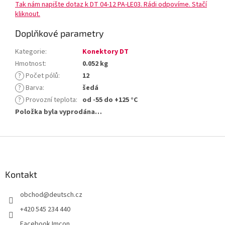
Tak nám napište dotaz k DT 04-12 PA-LE03. Rádi odpovíme. Stačí
kliknout.
Doplňkové parametry
Kategorie
:
Konektory DT
Hmotnost
:
0.052 kg
?
Počet pólů
:
12
?
Barva
:
šedá
?
Provozní teplota
:
od -55 do +125 °C
Položka byla vyprodána…
Z
á
p
a
Kontakt
t
obchod
@
deutsch.cz
í
+420 545 234 440
Facebook Imcon