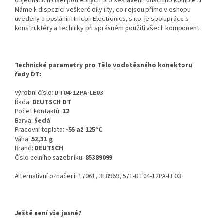
objednacích čísel potřebných pro sestavení funkčního kompletu.
Máme k dispozici veškeré díly i ty, co nejsou přímo v eshopu
uvedeny a posláním Imcon Electronics, s.r.o. je spolupráce s
konstruktéry a techniky při správném použití všech komponent.
Technické parametry pro Tělo vodotěsného konektoru
řady DT:
Výrobní číslo:
DT04-12PA-LE03
Řada:
DEUTSCH DT
Počet kontaktů:
12
Barva:
Šedá
Pracovní teplota:
-55 až 125°C
Váha:
52,31 g
Brand:
DEUTSCH
Číslo celního sazebníku:
85389099
Alternativní označení: 17061, 3E8969, 571-DT04-12PA-LE03
Ještě není vše jasné?