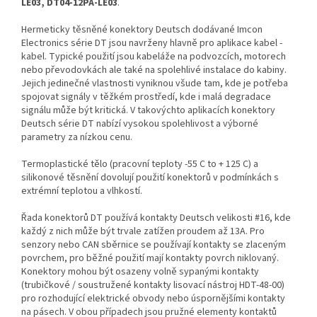
LE03, DT04-12PA-LE03
.
Hermeticky těsněné konektory Deutsch dodávané Imcon
Electronics série DT jsou navrženy hlavně pro aplikace kabel -
kabel. Typické použití jsou kabeláže na podvozcích, motorech
nebo převodovkách ale také na spolehlivé instalace do kabiny.
Jejich jedinečné vlastnosti vyniknou všude tam, kde je potřeba
spojovat signály v těžkém prostředí, kde i malá degradace
signálu může být kritická. V takovýchto aplikacích konektory
Deutsch série DT nabízí vysokou spolehlivost a výborné
parametry za nízkou cenu.
Termoplastické tělo (pracovní teploty -55 C to + 125 C) a
silikonové těsnění dovolují použití konektorů v podmínkách s
extrémní teplotou a vlhkostí.
Řada konektorů DT používá kontakty Deutsch velikosti #16, kde
každý z nich může být trvale zatížen proudem až 13A. Pro
senzory nebo CAN sběrnice se používají kontakty se zlaceným
povrchem, pro běžné použití mají kontakty povrch niklovaný.
Konektory mohou být osazeny volně sypanými kontakty
(trubičkové / soustružené kontakty lisovací nástroj HDT-48-00)
pro rozhodující elektrické obvody nebo úspornějšími kontakty
na pásech. V obou případech jsou pružné elementy kontaktů