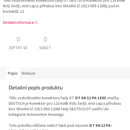
Tělo vodotěsného konektoru řady DT DEUTSCH Konektor pro 12x kolík
#16; šedý; end cap;s přírubou bez těsnění (č.1013-003-1206); počet
kontaktů: 12
Detailní informace
ZEPTAT SE
SDÍLET
Popis
Diskuze
Detailní popis produktu
Tělo vodotěsného konektoru řady DT
DT 04-12 PA-LE03
značky
DEUTSCH je Konektor pro 12x kolík #16; šedý; end cap;s přírubou
bez těsnění (č.1013-003-1206) řady DEUTSCH DT patřící do
kategorie Automotive Housings.
Tuto položku můžete nalézt také pod názvem
DT 04-12 PA-