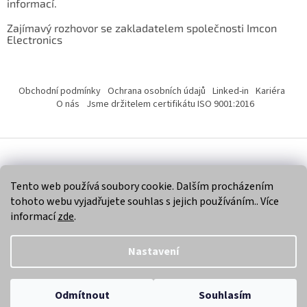
informací.
Zajímavý rozhovor se zakladatelem společnosti Imcon
Electronics
Obchodní podmínky
Ochrana osobních údajů
Linked-in
Kariéra
O nás
Jsme držitelem certifikátu ISO 9001:2016
Vytvořil Shoptet
Tento web používá soubory cookie. Dalším procházením
tohoto webu vyjadřujete souhlas s jejich používáním.. Více
Copyright 2026
Imcon Electronics, s.r.o.
. Všechna práva
informací
zde
.
vyhrazena.
Nastavení
Odmítnout
Souhlasím