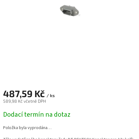
487,59 Kč
/ ks
589,98 Kč včetně DPH
Měrná
Dodací termín na dotaz
cena:
Položka byla vyprodána…