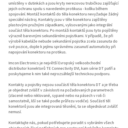
umístěny v dutinkách a jsou kryty nerezovou trubičkou zajišťující
jejich ochranu spolu s navedením protikusu - kolíku během
spojování. Montáž kontaktů do těla konektoru nevyžaduje žádný
speciální nástroj. Kontakty jsou v těle konektoru zajištěny
plastovými pružnými západkami, vylisovanými jako integrální
součást těla konektoru. Po montáži kontaktů jsou tyto pojištěny
výrazně barevnými sekundárními pojistkami. V případě, že při
výrobě kabeláže nebude sekundární pojistka zcela zasunuta do
své pozice, dojde k jejímu správnému zasunutí automaticky při
napojování konektoru na protikus.
Imcon Electronics je největší Evropský velkoobchodní
distributor konektorů TE Connectivity DVI, kam série DT patří a
poskytujeme k nim také nejrozsáhlejší technickou podporu.
Kontakty a pojistky nejsou součástí těla konektoru DT a je třeba
je objednat zvlášť v závislosti na požadovaných parametrech
(zlacené nebo niklované, sypané nebo na pásech v roli či
samostatně, liší se také podle průřezu vodiče). Součástí těl
konektorů jsou ale integrovaná těsnění, ta se objednávat zvlášť
nemusí.
Kontaktujte nás, pokud potřebujete poradit s vybráním všech