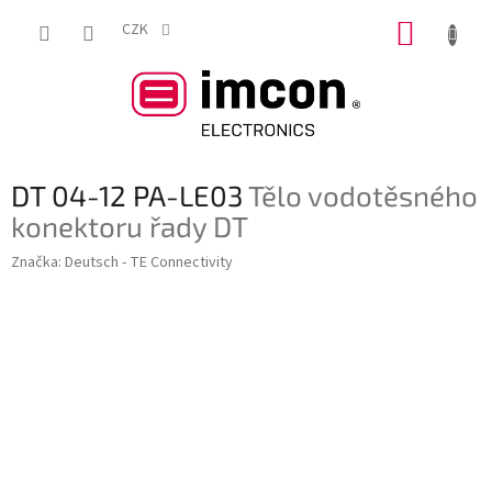
Přejít
NÁKUP
na
CZK
obsah
KOŠÍK
DT 04-12 PA-LE03
Tělo vodotěsného
konektoru řady DT
Značka:
Deutsch - TE Connectivity