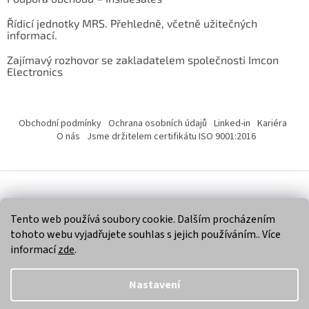
Řídicí jednotky MRS. Přehledně, včetně užitečných
informací.
Zajímavý rozhovor se zakladatelem společnosti Imcon
Electronics
Obchodní podmínky
Ochrana osobních údajů
Linked-in
Kariéra
O nás
Jsme držitelem certifikátu ISO 9001:2016
Vytvořil Shoptet
Tento web používá soubory cookie. Dalším procházením
tohoto webu vyjadřujete souhlas s jejich používáním.. Více
Copyright 2026
Imcon Electronics, s.r.o.
. Všechna práva
informací
zde
.
vyhrazena.
Nastavení