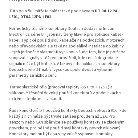
Tuto položku můžete nalézt také pod názvem
DT 04-12 PA-
LE01, DT04-12PA-LE01
.
Hermeticky těsněné konektory Deutsch dodávané Imcon
Electronics série DT jsou navrženy hlavně pro aplikace kabel -
kabel. Typické použití jsou kabeláže na podvozcích, motorech
nebo převodovkách ale také na spolehlivé instalace do kabiny.
Jejich jedinečné vlastnosti vyniknou všude tam, kde je potřeba
spojovat signály v těžkém prostředí, kde i malá degradace
signálu může být kritická. V takovýchto aplikacích konektory
Deutsch série DT nabízí vysokou spolehlivost a výborné
parametry za nízkou cenu.
Termoplastické tělo (pracovní teploty -55 C to + 125 C) a
silikonové těsnění dovolují použití konektorů v podmínkách s
extrémní teplotou a vlhkostí.
Řada konektorů DT používá kontakty Deutsch velikosti #16, kde
každý z nich může být trvale zatížen proudem až 13A. Pro
senzory nebo CAN sběrnice se používají kontakty se zlaceným
povrchem, pro běžné použití mají kontakty povrch niklovaný.
Konektory mohou být osazeny volně sypanými kontakty