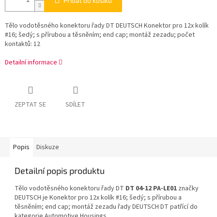
Přidat do košíku
Tělo vodotěsného konektoru řady DT DEUTSCH Konektor pro 12x kolík
#16; šedý; s přírubou a těsněním; end cap; montáž zezadu; počet
kontaktů: 12
Detailní informace
ZEPTAT SE
SDÍLET
Popis
Diskuze
Detailní popis produktu
Tělo vodotěsného konektoru řady DT
DT 04-12 PA-LE01
značky
DEUTSCH je Konektor pro 12x kolík #16; šedý; s přírubou a
těsněním; end cap; montáž zezadu řady DEUTSCH DT patřící do
kategorie Automotive Housings.