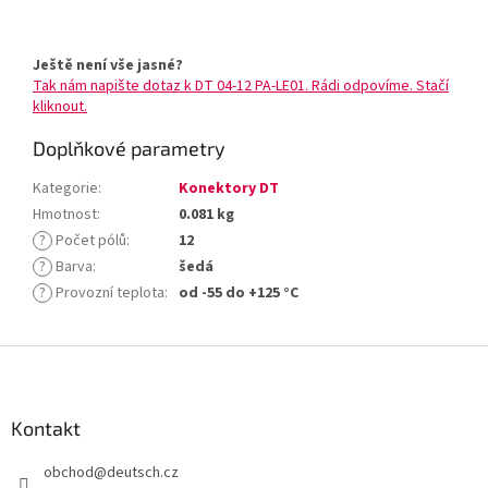
Ještě není vše jasné?
Tak nám napište dotaz k DT 04-12 PA-LE01. Rádi odpovíme. Stačí
kliknout.
Doplňkové parametry
Kategorie
:
Konektory DT
Hmotnost
:
0.081 kg
?
Počet pólů
:
12
?
Barva
:
šedá
?
Provozní teplota
:
od -55 do +125 °C
Z
á
p
a
Kontakt
t
obchod
@
deutsch.cz
í