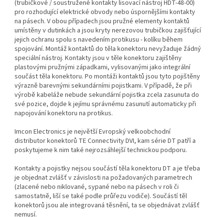
(trubičkové / soustružené kontakty lisovací nástroj HDT-48-00)
pro rozhodující elektrické obvody nebo úspornějšími kontakty
na pásech. V obou případech jsou pružné elementy kontaktů
umístěny v dutinkách a jsou kryty nerezovou trubičkou zajišťující
jejich ochranu spolu s navedením protikusu - kolíku během
spojování. Montáž kontaktů do těla konektoru nevyžaduje žádný
speciální nástroj. Kontakty jsou v těle konektoru zajištěny
plastovými pružnými západkami, vylisovanými jako integrální
součást těla konektoru. Po montáži kontaktů jsou tyto pojištěny
výrazně barevnými sekundárními pojistkami. V případě, že při
výrobě kabeláže nebude sekundární pojistka zcela zasunuta do
své pozice, dojde k jejímu správnému zasunutí automaticky při
napojování konektoru na protikus.
Imcon Electronics je největší Evropský velkoobchodní
distributor konektorů TE Connectivity DVI, kam série DT patří a
poskytujeme k nim také nejrozsáhlejší technickou podporu.
Kontakty a pojistky nejsou součástí těla konektoru DT a je třeba
je objednat zvlášť v závislosti na požadovaných parametrech
(zlacené nebo niklované, sypané nebo na pásech v roli či
samostatně, liší se také podle průřezu vodiče). Součástí těl
konektorů jsou ale integrovaná těsnění, ta se objednávat zvlášť
nemusí.