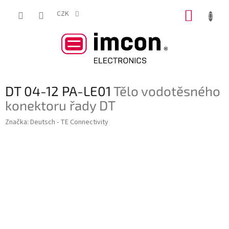
Přejít
NÁKUP
na
CZK
obsah
KOŠÍK
DT 04-12 PA-LE01
Tělo vodotěsného
konektoru řady DT
Značka:
Deutsch - TE Connectivity