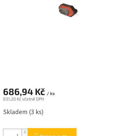
686,94 Kč
/ ks
831,20 Kč včetně DPH
Měrná
Skladem
(3 ks)
cena: