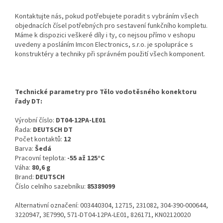
Kontaktujte nás, pokud potřebujete poradit s vybráním všech
objednacích čísel potřebných pro sestavení funkčního kompletu.
Máme k dispozici veškeré díly i ty, co nejsou přímo v eshopu
uvedeny a posláním Imcon Electronics, s.r.o. je spolupráce s
konstruktéry a techniky při správném použití všech komponent.
Technické parametry pro Tělo vodotěsného konektoru
řady DT:
Výrobní číslo:
DT04-12PA-LE01
Řada:
DEUTSCH DT
Počet kontaktů:
12
Barva:
Šedá
Pracovní teplota:
-55 až 125°C
Váha:
80,6 g
Brand:
DEUTSCH
Číslo celního sazebníku:
85389099
Alternativní označení: 003440304, 12715, 231082, 304-390-000644,
3220947, 3E7990, 571-DT04-12PA-LE01, 826171, KN02120020