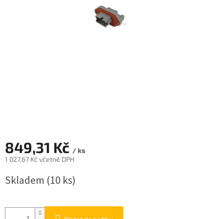
849,31 Kč
/ ks
1 027,67 Kč včetně DPH
Měrná
Skladem
(10 ks)
cena: