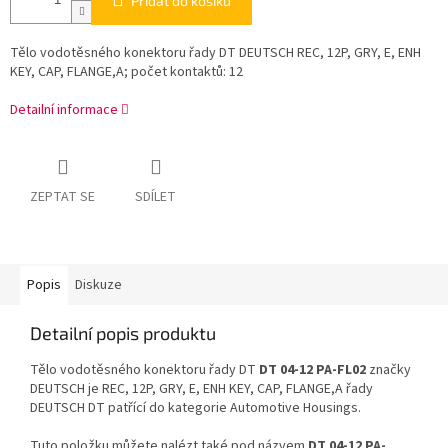
Přidat do košíku
Tělo vodotěsného konektoru řady DT DEUTSCH REC, 12P, GRY, E, ENH
KEY, CAP, FLANGE,A; počet kontaktů: 12
Detailní informace
ZEPTAT SE
SDÍLET
Popis
Diskuze
Detailní popis produktu
Tělo vodotěsného konektoru řady DT
DT 04-12 PA-FL02
značky
DEUTSCH je REC, 12P, GRY, E, ENH KEY, CAP, FLANGE,A řady
DEUTSCH DT patřící do kategorie Automotive Housings.
Tuto položku můžete nalézt také pod názvem
DT 04-12 PA-