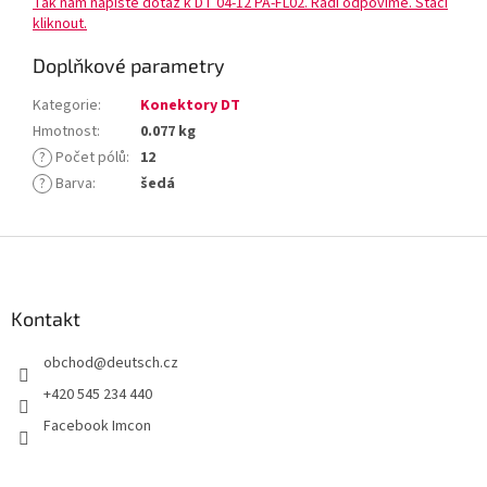
Tak nám napište dotaz k DT 04-12 PA-FL02. Rádi odpovíme. Stačí
kliknout.
Doplňkové parametry
Kategorie
:
Konektory DT
Hmotnost
:
0.077 kg
?
Počet pólů
:
12
?
Barva
:
šedá
Z
á
p
a
Kontakt
t
obchod
@
deutsch.cz
í
+420 545 234 440
Facebook Imcon