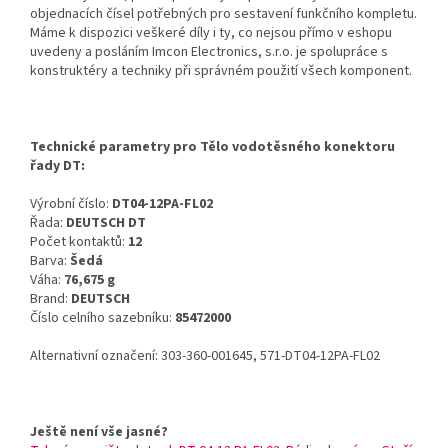
objednacích čísel potřebných pro sestavení funkčního kompletu.
Máme k dispozici veškeré díly i ty, co nejsou přímo v eshopu
uvedeny a posláním Imcon Electronics, s.r.o. je spolupráce s
konstruktéry a techniky při správném použití všech komponent.
Technické parametry pro Tělo vodotěsného konektoru
řady DT:
Výrobní číslo:
DT04-12PA-FL02
Řada:
DEUTSCH DT
Počet kontaktů:
12
Barva:
Šedá
Váha:
76,675 g
Brand:
DEUTSCH
Číslo celního sazebníku:
85472000
Alternativní označení: 303-360-001645, 571-DT04-12PA-FL02
Ještě není vše jasné?