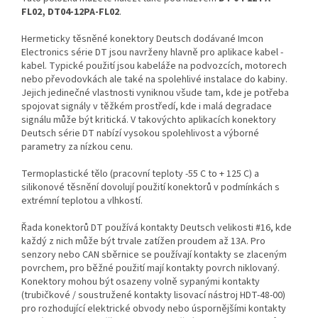
FL02, DT04-12PA-FL02
.
Hermeticky těsněné konektory Deutsch dodávané Imcon
Electronics série DT jsou navrženy hlavně pro aplikace kabel -
kabel. Typické použití jsou kabeláže na podvozcích, motorech
nebo převodovkách ale také na spolehlivé instalace do kabiny.
Jejich jedinečné vlastnosti vyniknou všude tam, kde je potřeba
spojovat signály v těžkém prostředí, kde i malá degradace
signálu může být kritická. V takovýchto aplikacích konektory
Deutsch série DT nabízí vysokou spolehlivost a výborné
parametry za nízkou cenu.
Termoplastické tělo (pracovní teploty -55 C to + 125 C) a
silikonové těsnění dovolují použití konektorů v podmínkách s
extrémní teplotou a vlhkostí.
Řada konektorů DT používá kontakty Deutsch velikosti #16, kde
každý z nich může být trvale zatížen proudem až 13A. Pro
senzory nebo CAN sběrnice se používají kontakty se zlaceným
povrchem, pro běžné použití mají kontakty povrch niklovaný.
Konektory mohou být osazeny volně sypanými kontakty
(trubičkové / soustružené kontakty lisovací nástroj HDT-48-00)
pro rozhodující elektrické obvody nebo úspornějšími kontakty