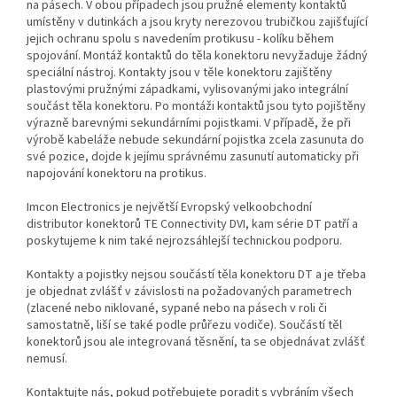
na pásech. V obou případech jsou pružné elementy kontaktů
umístěny v dutinkách a jsou kryty nerezovou trubičkou zajišťující
jejich ochranu spolu s navedením protikusu - kolíku během
spojování. Montáž kontaktů do těla konektoru nevyžaduje žádný
speciální nástroj. Kontakty jsou v těle konektoru zajištěny
plastovými pružnými západkami, vylisovanými jako integrální
součást těla konektoru. Po montáži kontaktů jsou tyto pojištěny
výrazně barevnými sekundárními pojistkami. V případě, že při
výrobě kabeláže nebude sekundární pojistka zcela zasunuta do
své pozice, dojde k jejímu správnému zasunutí automaticky při
napojování konektoru na protikus.
Imcon Electronics je největší Evropský velkoobchodní
distributor konektorů TE Connectivity DVI, kam série DT patří a
poskytujeme k nim také nejrozsáhlejší technickou podporu.
Kontakty a pojistky nejsou součástí těla konektoru DT a je třeba
je objednat zvlášť v závislosti na požadovaných parametrech
(zlacené nebo niklované, sypané nebo na pásech v roli či
samostatně, liší se také podle průřezu vodiče). Součástí těl
konektorů jsou ale integrovaná těsnění, ta se objednávat zvlášť
nemusí.
Kontaktujte nás, pokud potřebujete poradit s vybráním všech