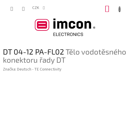
Přejít
NÁKUP
na
CZK
obsah
KOŠÍK
DT 04-12 PA-FL02
Tělo vodotěsného
konektoru řady DT
Značka:
Deutsch - TE Connectivity