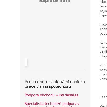
Napište nám
jako 
bare
poji
napo
Imco
Conn
podp
Konta
závi
v rol
inte
Kont
potř
nejs
kons
Prohlédněte si aktuální nabídku
práce v naší společnosti
Podpora obchodu – Insidesales
Tech
Specialista technické podpory v
Výrob