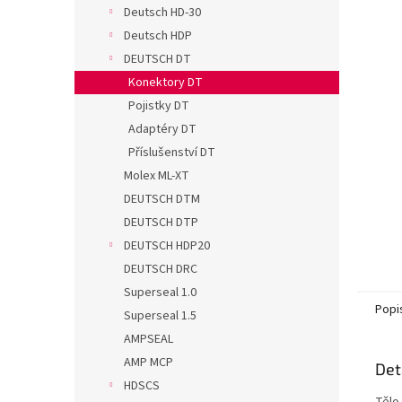
n
Deutsch HD-30
e
Deutsch HDP
l
DEUTSCH DT
Konektory DT
Pojistky DT
Adaptéry DT
Příslušenství DT
Molex ML-XT
DEUTSCH DTM
DEUTSCH DTP
DEUTSCH HDP20
DEUTSCH DRC
Superseal 1.0
Popi
Superseal 1.5
AMPSEAL
AMP MCP
Det
HDSCS
Tělo