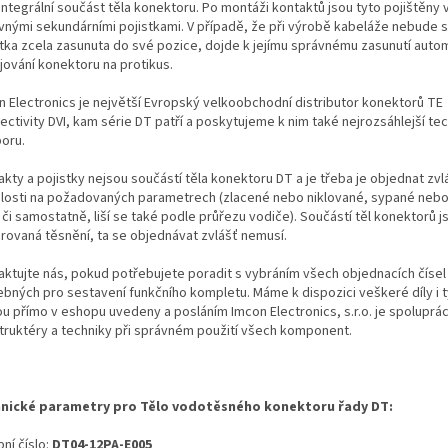
integrální součást těla konektoru. Po montáži kontaktů jsou tyto pojištěny
vnými sekundárními pojistkami. V případě, že při výrobě kabeláže nebude 
stka zcela zasunuta do své pozice, dojde k jejímu správnému zasunutí autom
jování konektoru na protikus.
n Electronics je největší Evropský velkoobchodní distributor konektorů TE
ectivity DVI, kam série DT patří a poskytujeme k nim také nejrozsáhlejší te
oru.
kty a pojistky nejsou součástí těla konektoru DT a je třeba je objednat zvl
slosti na požadovaných parametrech (zlacené nebo niklované, sypané neb
i či samostatně, liší se také podle průřezu vodiče). Součástí těl konektorů j
grovaná těsnění, ta se objednávat zvlášť nemusí.
aktujte nás, pokud potřebujete poradit s vybráním všech objednacích čísel
ebných pro sestavení funkčního kompletu. Máme k dispozici veškeré díly i t
ou přímo v eshopu uvedeny a posláním Imcon Electronics, s.r.o. je spoluprá
truktéry a techniky při správném použití všech komponent.
nické parametry pro Tělo vodotěsného konektoru řady DT:
ní číslo:
DT04-12PA-E005