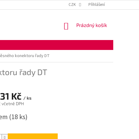
KONTAKTNÍ ÚDAJE
OBCHODNÍ PODMÍNKY
CZK
Přihlášení
OCHRANA OSOBNÍ
NÁKUPNÍ
Prázdný košík
KOŠÍK
těsného konektoru řady DT
toru řady DT
,31 Kč
/ ks
č včetně DPH
dem
(18 ks)