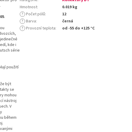
.
Hmotnost
:
0.019 kg
?
Počet pólů
:
12
005
.
?
Barva
:
černá
sou
?
Provozní teplota
:
od -55 do +125 °C
dvozcích,
 jedinečné
edí, kde i
utsch série
ují použití
ůže být
takty se
ory mohou
cí nástroj
sech. V
ty
líku během
j.
ovanými