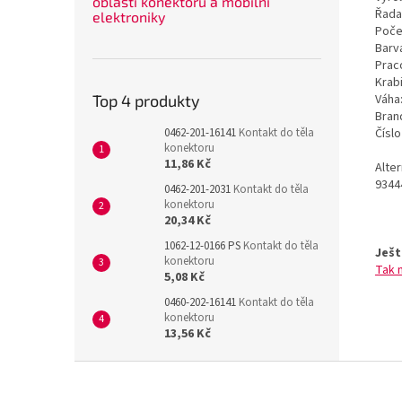
oblasti konektorů a mobilní
Řada
elektroniky
Poče
Barv
Prac
Krab
Váha
Top 4 produkty
Bran
Čísl
0462-201-16141
Kontakt do těla
konektoru
11,86 Kč
Alte
9344
0462-201-2031
Kontakt do těla
konektoru
20,34 Kč
1062-12-0166 PS
Kontakt do těla
Ješt
konektoru
Tak 
5,08 Kč
0460-202-16141
Kontakt do těla
konektoru
13,56 Kč
Z
á