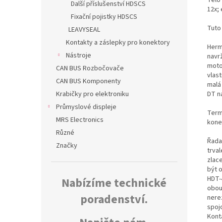
Další příslušenství HDSCS
12x;
Fixační pojistky HDSCS
Tuto
LEAVYSEAL
Kontakty a záslepky pro konektory
Herm
Nástroje
navr
moto
CAN BUS Rozbočovače
vlas
CAN BUS Komponenty
malá
DT n
Krabičky pro elektroniku
Průmyslové displeje
Termo
MRS Electronics
kone
Různé
Řada
Značky
trva
zlac
být 
HDT-
Nabízíme technické
obou
poradenství.
nerez
spoj
Kont