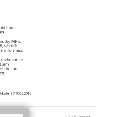
obchodu –
les
dnotky MRS.
ě, včetně
h informací.
 rozhovor se
telem
sti Imcon
cs
fikátu ISO 9001:2016