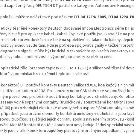
 end cap, černý řady DEUTSCH DT patřící do kategorie Automotive Housings
 položku můžete nalézt také pod názvem
DT 04-12 PA-E005, DT04-12PA-E
eticky těsněné konektory Deutsch dodávané Imcon Electronics série DT j
ženy hlavně pro aplikace kabel - kabel. Typické použití jsou kabeláže na po
rech nebo převodovkách ale také na spolehlivé instalace do kabiny. Jejich
tnosti vyniknou všude tam, kde je potřeba spojovat signály v těžkém prostř
 degradace signálu může být kritická. V takovýchto aplikacích konektory De
abízí vysokou spolehlivost a výborné parametry za nízkou cenu.
plastické tělo (pracovní teploty -55 C to + 125 C) a silikonové těsnění dovol
ktorů v podmínkách s extrémní teplotou a vlhkostí.
 konektorů DT používá kontakty Deutsch velikosti #16, kde každý z nich m
le zatížen proudem až 13A. Pro senzory nebo CAN sběrnice se používají kon
eným povrchem, pro běžné použití mají kontakty povrch niklovaný. Konekt
osazeny volně sypanými kontakty (trubičkové / soustružené kontakty lisova
48-00) pro rozhodující elektrické obvody nebo úspornějšími kontakty na pá
 případech jsou pružné elementy kontaktů umístěny v dutinkách a jsou kry
ovou trubičkou zajišťující jejich ochranu spolu s navedením protikusu - ko
ování. Montáž kontaktů do těla konektoru nevyžaduje žádný speciální nástro
akty jsou v těle konektoru zajištěny plastovými pružnými západkami, vylis