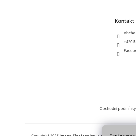
p
a
t
Kontakt
í
obcho
+420 5
Faceb
Obchodní podmínky