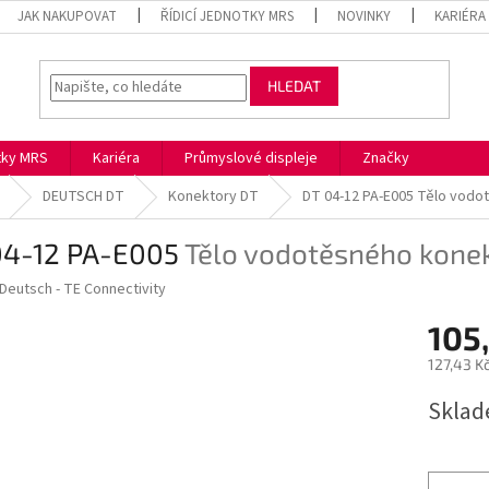
JAK NAKUPOVAT
ŘÍDICÍ JEDNOTKY MRS
NOVINKY
KARIÉRA
HLEDAT
otky MRS
Kariéra
Průmyslové displeje
Značky
DEUTSCH DT
Konektory DT
DT 04-12 PA-E005
Tělo vodo
04-12 PA-E005
Tělo vodotěsného konek
Deutsch - TE Connectivity
105
127,43 K
Měrná
Skla
cena: