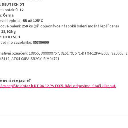
:
DEUTSCH DT
t kontaktů:
12
a:
Černá
ovní teplota:
-55 až 125°C
icové balení:
250 ks
(při objednávce násobků balení možná lepší cena)
:
18,925 g
d:
DEUTSCH
o celního sazebníku:
85389099
rnativní označení: 19855, 300000757, 3E5179, 571-DT04-12PA-E005, 820065, 
46112, AT04-08PA-SR2GY, RIM04721
ě není vše jasné?
nám napište dotaz k DT 04-12 PA-E005. Rádi odpovíme. Stačí kliknout.