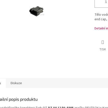
Tělo vod
end cap, 
Detailní 
TISK
s
Diskuze
ailní popis produktu
 vodotěsného konektoru řady DT
DT 04-12 PA-E005
značky DEUTSCH je Kon