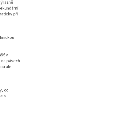
 výrazně
sekundární
aticky při
chnickou
ášť v
o na pásech
sou ale
y, co
ce s