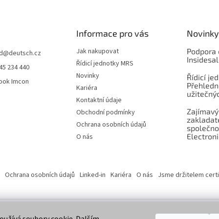
Informace pro vás
Novinky
Jak nakupovat
Podpora 
d
@
deutsch.cz
Insidesa
Řídicí jednotky MRS
45 234 440
Novinky
Řídicí je
ook Imcon
Přehledn
Kariéra
užitečnýc
Kontaktní údaje
Zajímavý
Obchodní podmínky
zaklada
Ochrana osobních údajů
společno
Electroni
O nás
Ochrana osobních údajů
Linked-in
Kariéra
O nás
Jsme držitelem certi