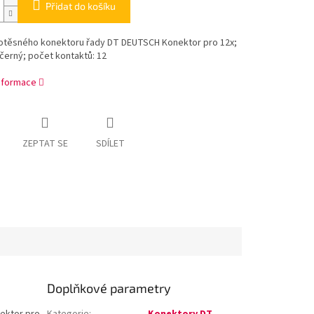
Přidat do košíku
otěsného konektoru řady DT DEUTSCH Konektor pro 12x;
černý; počet kontaktů: 12
informace
ZEPTAT SE
SDÍLET
Doplňkové parametry
ektor pro
Kategorie
:
Konektory DT