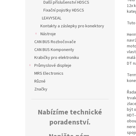
Další příslušenství HDSCS
12x k
Fixační pojistky HDSCS
kate
LEAVYSEAL
Tuto
Kontakty a záslepky pro konektory
Nástroje
Herm
navr
CAN BUS Rozbočovače
moto
CAN BUS Komponenty
vlas
malá
Krabičky pro elektroniku
DT n
Průmyslové displeje
MRS Electronics
Termo
kone
Různé
Značky
Řada
trva
zlac
být 
Nabízíme technické
HDT-
poradenství.
obou
nerez
spoj