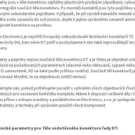
akty jsou v těle konektoru zajištěny plastovými pružnými západkami, vylis
integrální součást těla konektoru. Po montáži kontaktů jsou tyto pojištěny
vnými sekundárními pojistkami. V případě, že při výrobě kabeláže nebude 
stka zcela zasunuta do své pozice, dojde k jejímu správnému zasunutí autom
jování konektoru na protikus.
n Electronics je největší Evropský velkoobchodní distributor konektorů TE
ectivity DVI, kam série DT patří a poskytujeme k nim také nejrozsáhlejší te
oru.
kty a pojistky nejsou součástí těla konektoru DT a je třeba je objednat zvl
slosti na požadovaných parametrech (zlacené nebo niklované, sypané neb
i či samostatně, liší se také podle průřezu vodiče). Součástí těl konektorů j
grovaná těsnění, ta se objednávat zvlášť nemusí.
aktujte nás, pokud potřebujete poradit s vybráním všech objednacích čísel
ebných pro sestavení funkčního kompletu. Máme k dispozici veškeré díly i t
ou přímo v eshopu uvedeny a posláním Imcon Electronics, s.r.o. je spoluprá
truktéry a techniky při správném použití všech komponent.
nické parametry pro Tělo vodotěsného konektoru řady DT: