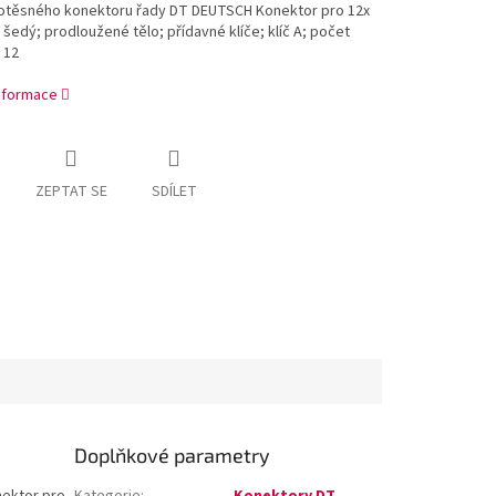
otěsného konektoru řady DT DEUTSCH Konektor pro 12x
; šedý; prodloužené tělo; přídavné klíče; klíč A; počet
 12
informace
ZEPTAT SE
SDÍLET
Doplňkové parametry
ektor pro
Kategorie
:
Konektory DT