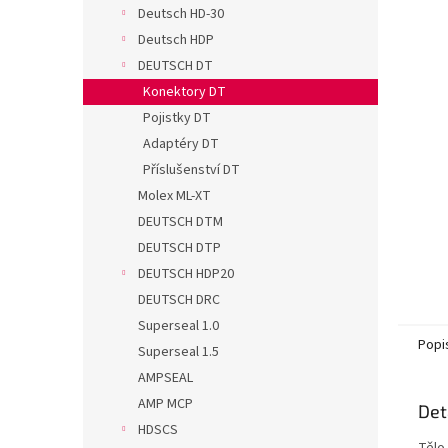
n
Deutsch HD-30
e
Deutsch HDP
l
DEUTSCH DT
Konektory DT
Pojistky DT
Adaptéry DT
Příslušenství DT
Molex ML-XT
DEUTSCH DTM
DEUTSCH DTP
DEUTSCH HDP20
DEUTSCH DRC
Superseal 1.0
Popi
Superseal 1.5
AMPSEAL
AMP MCP
Det
HDSCS
Tělo