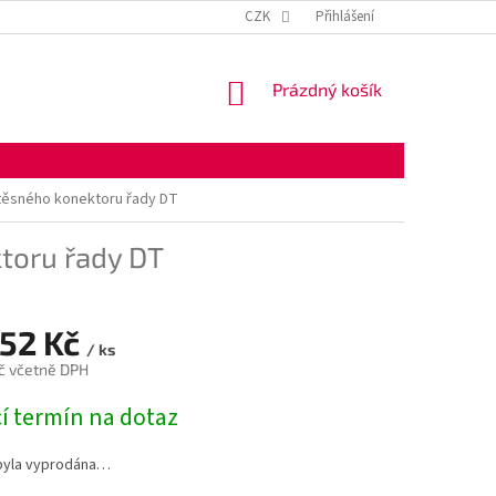
KONTAKTNÍ ÚDAJE
OBCHODNÍ PODMÍNKY
CZK
Přihlášení
OCHRANA OSOBNÍ
NÁKUPNÍ
Prázdný košík
KOŠÍK
těsného konektoru řady DT
toru řady DT
,52 Kč
/ ks
č včetně DPH
í termín na dotaz
byla vyprodána…