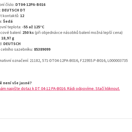
ní číslo:
DT04-12PA-B016
:
DEUTSCH DT
t kontaktů:
12
a:
Šedá
ovní teplota:
-55 až 125°C
icové balení:
250 ks
(při objednávce násobků balení možná lepší cena)
:
18,97 g
d:
DEUTSCH
o celního sazebníku:
85389099
rnativní označení: 21182, 571-DT04-12PA-B016, F22955.P-B016, L000003735
ě není vše jasné?
nám napište dotaz k DT 04-12 PA-B016. Rádi odpovíme. Stačí kliknout.