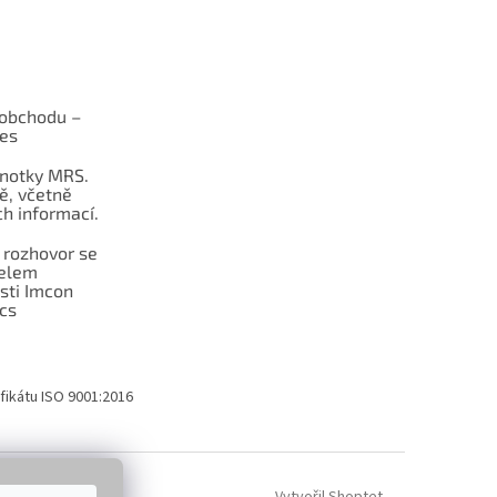
obchodu –
les
dnotky MRS.
ě, včetně
h informací.
 rozhovor se
telem
sti Imcon
cs
fikátu ISO 9001:2016