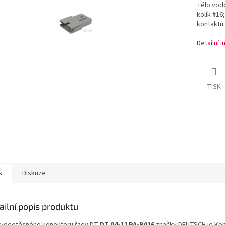
Tělo vod
kolík #16
kontaktů:
Detailní 
TISK
s
Diskuze
ailní popis produktu
 vodotěsného konektoru řady DT
DT 04-12 PA-B016
značky DEUTSCH je Kon