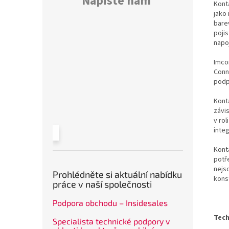
Napište nám
Kont
jako 
bare
poji
napo
Imco
Conn
podp
Konta
závi
v rol
inte
Kont
potř
nejs
Prohlédněte si aktuální nabídku
kons
práce v naší společnosti
Podpora obchodu – Insidesales
Tech
Specialista technické podpory v