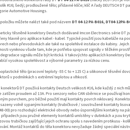
olík #16; šedý; prodloužené tělo; přídavné klíče; klíč A řady DEUTSCH DT pa
gorie Automotive Housings.
 položku můžete nalézt také pod názvem
DT 04-12 PA-B016, DT04-12PA-B
eticky těsněné konektory Deutsch dodávané Imcon Electronics série DT j
ženy hlavně pro aplikace kabel - kabel. Typické použití jsou kabeláže na po
rech nebo převodovkách ale také na spolehlivé instalace do kabiny. Jejich
tnosti vyniknou všude tam, kde je potřeba spojovat signály v těžkém prostř
 degradace signálu může být kritická. V takovýchto aplikacích konektory De
abízí vysokou spolehlivost a výborné parametry za nízkou cenu.
plastické tělo (pracovní teploty -55 C to + 125 C) a silikonové těsnění dovol
ktorů v podmínkách s extrémní teplotou a vlhkostí.
 konektorů DT používá kontakty Deutsch velikosti #16, kde každý z nich m
le zatížen proudem až 13A. Pro senzory nebo CAN sběrnice se používají kon
eným povrchem, pro běžné použití mají kontakty povrch niklovaný. Konekt
osazeny volně sypanými kontakty (trubičkové / soustružené kontakty lisova
48-00) pro rozhodující elektrické obvody nebo úspornějšími kontakty na pá
 případech jsou pružné elementy kontaktů umístěny v dutinkách a jsou kry
ovou trubičkou zajišťující jejich ochranu spolu s navedením protikusu - ko
ování. Montáž kontaktů do těla konektoru nevyžaduje žádný speciální nástro