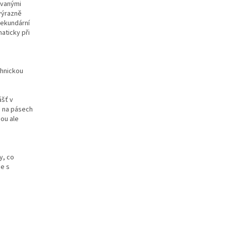
ovanými
 výrazně
sekundární
aticky při
chnickou
ášť v
o na pásech
sou ale
y, co
ce s