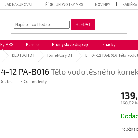
JAK NAKUPOVAT
ŘÍDICÍ JEDNOTKY MRS
NOVINKY
KARIÉRA
HLEDAT
otky MRS
Kariéra
Průmyslové displeje
Značky
DEUTSCH DT
Konektory DT
DT 04-12 PA-B016
Tělo vodo
04-12 PA-B016
Tělo vodotěsného konek
Deutsch - TE Connectivity
139
168,82 K
Měrná
Dodac
cena:
Položka 