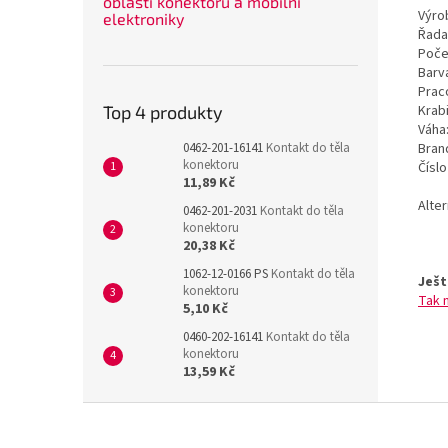
oblasti konektorů a mobilní
Výrob
elektroniky
Řada
Poče
Barv
Prac
Krab
Top 4 produkty
Váha
Bran
0462-201-16141
Kontakt do těla
konektoru
Čísl
11,89 Kč
Alte
0462-201-2031
Kontakt do těla
konektoru
20,38 Kč
1062-12-0166 PS
Kontakt do těla
Ješt
konektoru
Tak 
5,10 Kč
0460-202-16141
Kontakt do těla
konektoru
13,59 Kč
Z
á