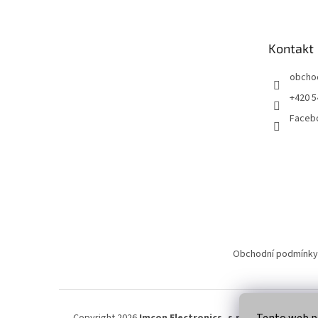
p
a
t
Kontakt
í
obcho
+420 5
Faceb
Obchodní podmínky