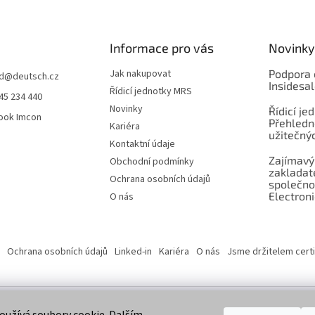
Informace pro vás
Novinky
Jak nakupovat
Podpora 
d
@
deutsch.cz
Insidesa
Řídicí jednotky MRS
45 234 440
Novinky
Řídicí je
ook Imcon
Přehledn
Kariéra
užitečnýc
Kontaktní údaje
Zajímavý
Obchodní podmínky
zaklada
Ochrana osobních údajů
společno
Electroni
O nás
Ochrana osobních údajů
Linked-in
Kariéra
O nás
Jsme držitelem certi