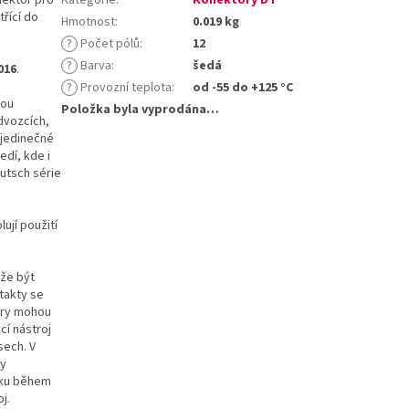
třící do
Hmotnost
:
0.019 kg
?
Počet pólů
:
12
?
Barva
:
šedá
016
.
?
Provozní teplota
:
od -55 do +125 °C
sou
Položka byla vyprodána…
dvozcích,
 jedinečné
edí, kde i
utsch série
ují použití
ůže být
takty se
ory mohou
cí nástroj
sech. V
ty
líku během
j.