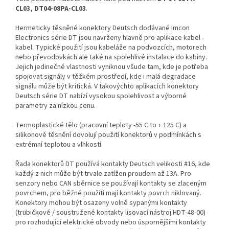
CL03, DT04-08PA-CL03
.
Hermeticky těsněné konektory Deutsch dodávané Imcon
Electronics série DT jsou navrženy hlavně pro aplikace kabel -
kabel. Typické použití jsou kabeláže na podvozcích, motorech
nebo převodovkách ale také na spolehlivé instalace do kabiny.
Jejich jedinečné vlastnosti vyniknou všude tam, kde je potřeba
spojovat signály v těžkém prostředí, kde i malá degradace
signálu může být kritická. V takovýchto aplikacích konektory
Deutsch série DT nabízí vysokou spolehlivost a výborné
parametry za nízkou cenu.
Termoplastické tělo (pracovní teploty -55 C to + 125 C) a
silikonové těsnění dovolují použití konektorů v podmínkách s
extrémní teplotou a vlhkostí.
Řada konektorů DT používá kontakty Deutsch velikosti #16, kde
každý z nich může být trvale zatížen proudem až 13A. Pro
senzory nebo CAN sběrnice se používají kontakty se zlaceným
povrchem, pro běžné použití mají kontakty povrch niklovaný.
Konektory mohou být osazeny volně sypanými kontakty
(trubičkové / soustružené kontakty lisovací nástroj HDT-48-00)
pro rozhodující elektrické obvody nebo úspornějšími kontakty