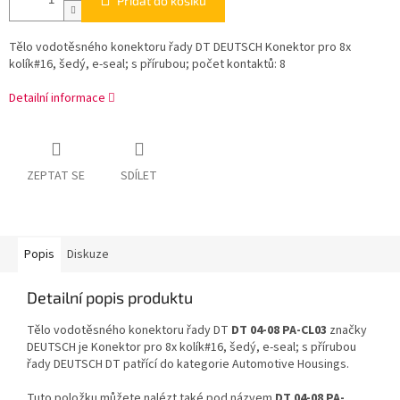
Přidat do košíku
Tělo vodotěsného konektoru řady DT DEUTSCH Konektor pro 8x
kolík#16, šedý, e-seal; s přírubou; počet kontaktů: 8
Detailní informace
ZEPTAT SE
SDÍLET
Popis
Diskuze
Detailní popis produktu
Tělo vodotěsného konektoru řady DT
DT 04-08 PA-CL03
značky
DEUTSCH je Konektor pro 8x kolík#16, šedý, e-seal; s přírubou
řady DEUTSCH DT patřící do kategorie Automotive Housings.
Tuto položku můžete nalézt také pod názvem
DT 04-08 PA-