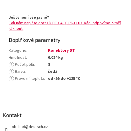
Ještě není vše jasné?
Tak nám napište dotaz k DT 04-08 PA-CL03. Rádi odpovíme. Stačí
kliknout.
Doplňkové parametry
Kategorie
:
Konektory DT
Hmotnost
:
0.024 kg
?
Počet pólů
:
8
?
Barva
:
šedá
?
Provozní teplota
:
od -55 do +125 °C
Z
á
p
a
Kontakt
t
obchod
@
deutsch.cz
í