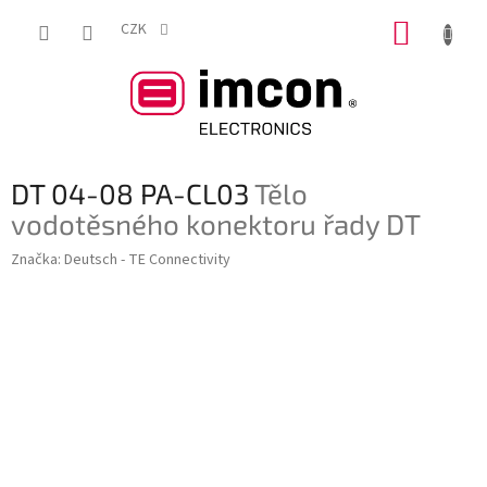
Přejít
NÁKUP
na
CZK
obsah
KOŠÍK
DT 04-08 PA-CL03
Tělo
vodotěsného konektoru řady DT
Značka:
Deutsch - TE Connectivity