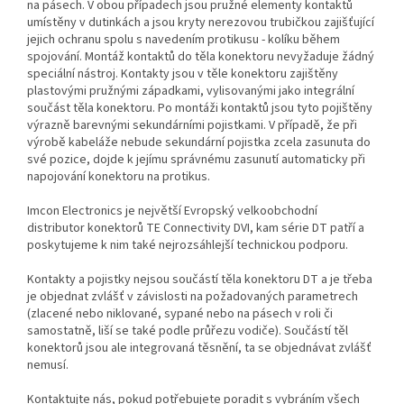
na pásech. V obou případech jsou pružné elementy kontaktů
umístěny v dutinkách a jsou kryty nerezovou trubičkou zajišťující
jejich ochranu spolu s navedením protikusu - kolíku během
spojování. Montáž kontaktů do těla konektoru nevyžaduje žádný
speciální nástroj. Kontakty jsou v těle konektoru zajištěny
plastovými pružnými západkami, vylisovanými jako integrální
součást těla konektoru. Po montáži kontaktů jsou tyto pojištěny
výrazně barevnými sekundárními pojistkami. V případě, že při
výrobě kabeláže nebude sekundární pojistka zcela zasunuta do
své pozice, dojde k jejímu správnému zasunutí automaticky při
napojování konektoru na protikus.
Imcon Electronics je největší Evropský velkoobchodní
distributor konektorů TE Connectivity DVI, kam série DT patří a
poskytujeme k nim také nejrozsáhlejší technickou podporu.
Kontakty a pojistky nejsou součástí těla konektoru DT a je třeba
je objednat zvlášť v závislosti na požadovaných parametrech
(zlacené nebo niklované, sypané nebo na pásech v roli či
samostatně, liší se také podle průřezu vodiče). Součástí těl
konektorů jsou ale integrovaná těsnění, ta se objednávat zvlášť
nemusí.
Kontaktujte nás, pokud potřebujete poradit s vybráním všech