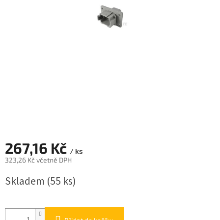
267,16 Kč
/ ks
323,26 Kč včetně DPH
Měrná
Skladem
(55 ks)
cena: