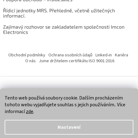
Řídicí jednotky MRS. Přehledně, včetně užitečných
informací.
Zajímavý rozhovor se zakladatelem společnosti Imcon
Electronics
Obchodní podmínky
Ochrana osobních údajů
Linked-in
Kariéra
O nás
Jsme držitelem certifikátu ISO 9001:2016
Vytvořil Shoptet
Tento web používá soubory cookie. Dalším procházením
tohoto webu vyjadřujete souhlas s jejich používáním.. Více
Copyright 2026
Imcon Electronics, s.r.o.
. Všechna práva
informací
zde
.
vyhrazena.
Nastavení