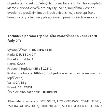
objednacích čísel potřebných pro sestavení funkčního kompletu.
Máme k dispozici veškeré díly i ty, co nejsou přímo v eshopu
uvedeny a posláním Imcon Electronics, s.r.o. je spolupráce s
konstruktéry a techniky při správném použití všech komponent.
Technické parametry pro Tělo vodotěsného konektoru
řady DT:
Výrobní číslo:
DT04-08PA-CL03
Řada:
DEUTSCH DT
Počet kontaktů:
8
Barva:
Šedá
Pracovní teplota:
-55 až 125°C
Krabicové balení:
200 ks
(při objednávce násobků balení možná
lepší cena)
Váha:
24,18 g
Brand:
DEUTSCH
Číslo celního sazebníku:
85389099
Alternativní označení: 003440362, 1021-008085-00, 20343, 21911,
250684, 443 857 3087, 510062012675, 571-DT04-08PA-CL03, 60687