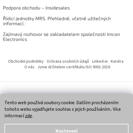
Podpora obchodu – Insidesales
Řídicí jednotky MRS. Přehledně, včetně užitečných
informací.
Zajímavý rozhovor se zakladatelem společnosti Imcon
Electronics
Obchodní podmínky
Ochrana osobních údajů
Linked-in
Kariéra
O nás
Jsme držitelem certifikátu ISO 9001:2016
Vytvořil Shoptet
Tento web používá soubory cookie. Dalším procházením
tohoto webu vyjadřujete souhlas s jejich používáním.. Více
Copyright 2026
Imcon Electronics, s.r.o.
. Všechna práva
informací
zde
.
vyhrazena.
Nastavení