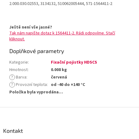
2.000.030.02553, 3134132, 510062005444, 571-1564411-2
Ještě není vše jasné?
Tak nám napište dotaz k 1564411-2. Rádi odpovíme. Stačí
kliknout.
Doplňkové parametry
Kategorie
:
Fixační pojistky HDSCS
Hmotnost
:
0.008 kg
?
Barva
:
červená
?
Provozní teplota
:
od -40 do +140 °C
Položka byla vyprodána…
Z
á
p
a
Kontakt
t