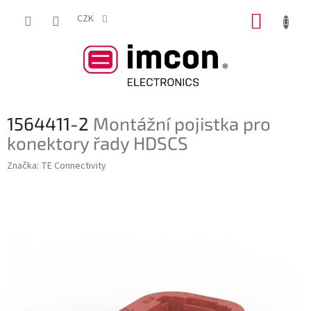
Přejít
NÁKUP
na
CZK
obsah
KOŠÍK
1564411-2
Montážní pojistka pro
konektory řady HDSCS
Značka:
TE Connectivity