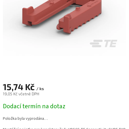
15,74 Kč
/ ks
19,05 Kč včetně DPH
Měrná
Dodací termín na dotaz
cena:
Položka byla vyprodána…