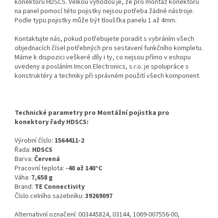
konektorů HDSCS. Velkou výhodou je, že pro montáž konektoru
na panel pomocí této pojistky nejsou potřeba žádné nástroje.
Podle typu pojistky může být tloušťka panelu 1 až 4mm.
Kontaktujte nás, pokud potřebujete poradit s vybráním všech
objednacích čísel potřebných pro sestavení funkčního kompletu.
Máme k dispozici veškeré díly i ty, co nejsou přímo v eshopu
uvedeny a posláním Imcon Electronics, s.r.o. je spolupráce s
konstruktéry a techniky při správném použití všech komponent.
Technické parametry pro Montážní pojistka pro
konektory řady HDSCS:
Výrobní číslo:
1564411-2
Řada:
HDSCS
Barva:
Červená
Pracovní teplota:
-40 až 140°C
Váha:
7,658 g
Brand:
TE Connectivity
Číslo celního sazebníku:
39269097
Alternativní označení: 003445824, 03144, 1069-007556-00,