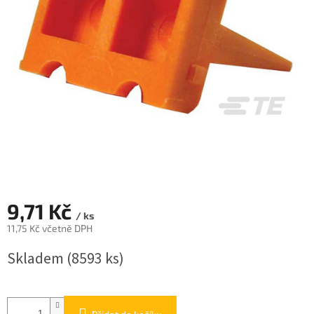
9,71 Kč
/ ks
11,75 Kč včetně DPH
Měrná
Skladem
(8593 ks)
cena: