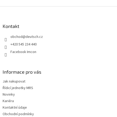
Z
á
p
a
Kontakt
t
obchod
@
deutsch.cz
í
+420 545 234 440
Facebook Imcon
Informace pro vás
Jak nakupovat
Řídicí jednotky MRS
Novinky
Kariéra
Kontaktní údaje
Obchodní podmínky