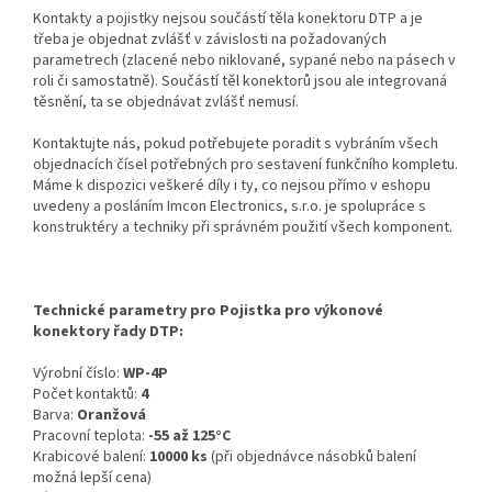
Kontakty a pojistky nejsou součástí těla konektoru DTP a je
třeba je objednat zvlášť v závislosti na požadovaných
parametrech (zlacené nebo niklované, sypané nebo na pásech v
roli či samostatně). Součástí těl konektorů jsou ale integrovaná
těsnění, ta se objednávat zvlášť nemusí.
Kontaktujte nás, pokud potřebujete poradit s vybráním všech
objednacích čísel potřebných pro sestavení funkčního kompletu.
Máme k dispozici veškeré díly i ty, co nejsou přímo v eshopu
uvedeny a posláním Imcon Electronics, s.r.o. je spolupráce s
konstruktéry a techniky při správném použití všech komponent.
Technické parametry pro Pojistka pro výkonové
konektory řady DTP:
Výrobní číslo:
WP-4P
Počet kontaktů:
4
Barva:
Oranžová
Pracovní teplota:
-55 až 125°C
Krabicové balení:
10000 ks
(při objednávce násobků balení
možná lepší cena)