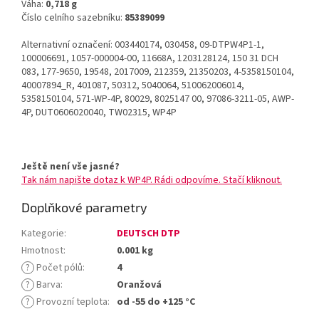
Váha:
0,718 g
Číslo celního sazebníku:
85389099
Alternativní označení: 003440174, 030458, 09-DTPW4P1-1,
100006691, 1057-000004-00, 11668A, 1203128124, 150 31 DCH
083, 177-9650, 19548, 2017009, 212359, 21350203, 4-5358150104,
40007894_R, 401087, 50312, 5040064, 510062006014,
5358150104, 571-WP-4P, 80029, 8025147 00, 97086-3211-05, AWP-
4P, DUT0606020040, TW02315, WP4P
Ještě není vše jasné?
Tak nám napište dotaz k WP4P. Rádi odpovíme. Stačí kliknout.
Doplňkové parametry
Kategorie
:
DEUTSCH DTP
Hmotnost
:
0.001 kg
?
Počet pólů
:
4
?
Barva
:
Oranžová
?
Provozní teplota
:
od -55 do +125 °C