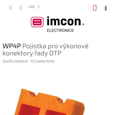
Přejít
NÁKUP
na
CZK
obsah
KOŠÍK
WP4P
Pojistka pro výkonové
konektory řady DTP
Značka:
Deutsch - TE Connectivity