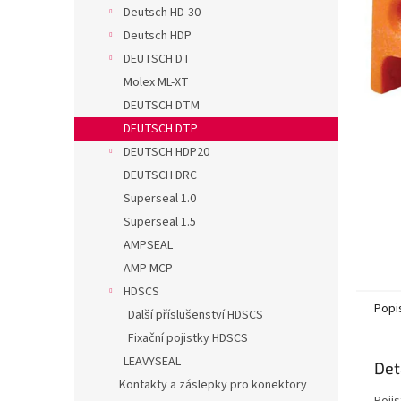
n
Deutsch HD-30
e
Deutsch HDP
l
DEUTSCH DT
Molex ML-XT
DEUTSCH DTM
DEUTSCH DTP
DEUTSCH HDP20
DEUTSCH DRC
Superseal 1.0
Superseal 1.5
AMPSEAL
AMP MCP
HDSCS
Popi
Další příslušenství HDSCS
Fixační pojistky HDSCS
LEAVYSEAL
Det
Kontakty a záslepky pro konektory
Poji