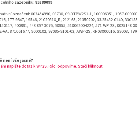
o celního sazebníku:
85389099
rnativní označení: 003454990, 03730, 09-DTPW2S1-1, 100006351, 1057-000007
016, 177-9647, 19546, 21020310_R, 212165, 21350202, 33.25432-0140, 330135
150117, 400991, 443 857 3076, 50955, 510062004224, 571-WP-2S, 8025148 00
2-AA, 871061677, 9000102, 97095-9101-03, AWP-2S, KN03000016, S9003, TW
ě není vše jasné?
nám napište dotaz k WP2S. Rádi odpovíme. Stačí kliknout.