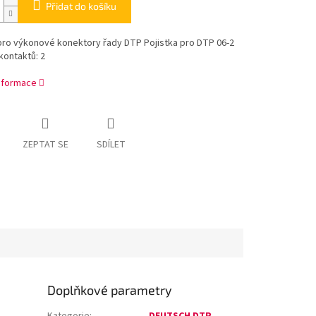
Přidat do košíku
pro výkonové konektory řady DTP Pojistka pro DTP 06-2
kontaktů: 2
informace
ZEPTAT SE
SDÍLET
Doplňkové parametry
Kategorie
:
DEUTSCH DTP