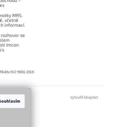
obchodu –
les
dnotky MRS.
ě, včetně
h informací.
 rozhovor se
telem
sti Imcon
cs
fikátu ISO 9001:2016
Vytvořil Shoptet
Souhlasím