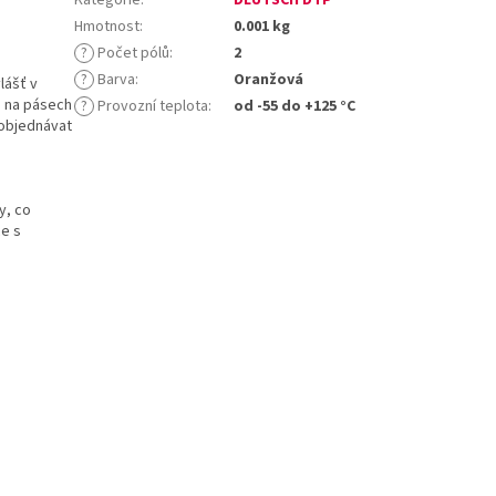
Hmotnost
:
0.001 kg
?
Počet pólů
:
2
?
Barva
:
Oranžová
lášť v
o na pásech
?
Provozní teplota
:
od -55 do +125 °C
e objednávat
y, co
ce s