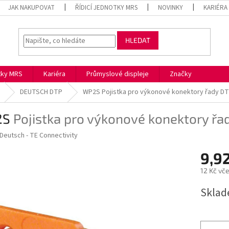
JAK NAKUPOVAT
ŘÍDICÍ JEDNOTKY MRS
NOVINKY
KARIÉRA
HLEDAT
otky MRS
Kariéra
Průmyslové displeje
Značky
DEUTSCH DTP
WP2S
Pojistka pro výkonové konektory řady D
2S
Pojistka pro výkonové konektory řa
Deutsch - TE Connectivity
9,9
12 Kč vč
Měrná
Skla
cena: