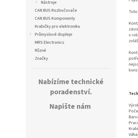
Nástroje
CAN BUS Rozbočovače
Tuto
CAN BUS Komponenty
Konta
Krabičky pro elektroniku
závi
Průmyslové displeje
v rol
zvlá
MRS Electronics
Různé
Kont
potř
Značky
nejs
kons
Nabízíme technické
poradenství.
Tech
Napište nám
Výrob
Poče
Barv
Prac
Krab
Váha