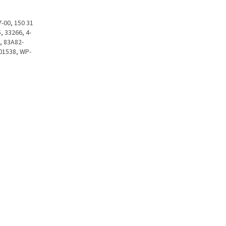
-00, 150 31
, 33266, 4-
, 83A82-
01538, WP-