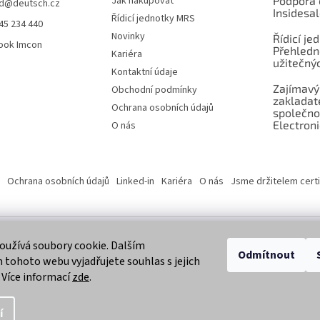
Jak nakupovat
Podpora 
d
@
deutsch.cz
Insidesa
Řídicí jednotky MRS
45 234 440
Novinky
Řídicí je
ook Imcon
Přehledn
Kariéra
užitečnýc
Kontaktní údaje
Zajímavý
Obchodní podmínky
zaklada
Ochrana osobních údajů
společno
Electroni
O nás
Ochrana osobních údajů
Linked-in
Kariéra
O nás
Jsme držitelem certi
užívá soubory cookie. Dalším
 vyhrazena.
Odmítnout
tohoto webu vyjadřujete souhlas s jejich
 Více informací
zde
.
í