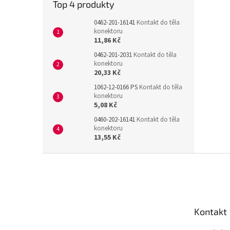
Top 4 produkty
0462-201-16141
Kontakt do těla
konektoru
11,86 Kč
0462-201-2031
Kontakt do těla
konektoru
20,33 Kč
1062-12-0166 PS
Kontakt do těla
konektoru
5,08 Kč
0460-202-16141
Kontakt do těla
konektoru
13,55 Kč
Z
á
p
a
t
Kontakt
í