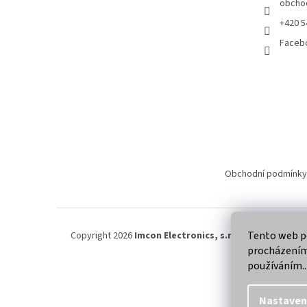
obcho
+420 5
Faceb
Obchodní podmínky
Tento web po
Copyright 2026
Imcon Electronics, s.r.o.
. Všechna práva
procházením 
používáním..
Nastaven