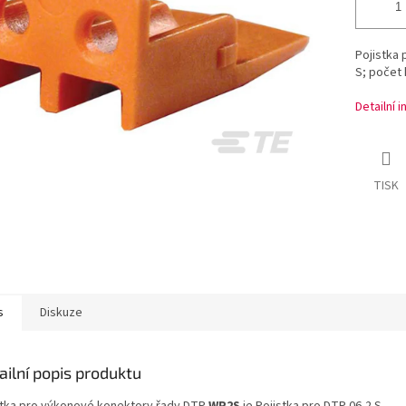
Pojistka 
S; počet 
Detailní 
TISK
s
Diskuze
ailní popis produktu
stka pro výkonové konektory řady DTP
WP2S
je Pojistka pro DTP 06-2 S.