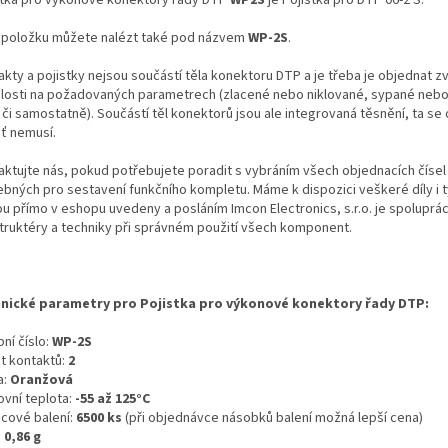
 položku můžete nalézt také pod názvem
WP-2S
.
kty a pojistky nejsou součástí těla konektoru DTP a je třeba je objednat zv
slosti na požadovaných parametrech (zlacené nebo niklované, sypané neb
i či samostatně). Součástí těl konektorů jsou ale integrovaná těsnění, ta s
šť nemusí.
aktujte nás, pokud potřebujete poradit s vybráním všech objednacích čísel
ebných pro sestavení funkčního kompletu. Máme k dispozici veškeré díly i t
ou přímo v eshopu uvedeny a posláním Imcon Electronics, s.r.o. je spoluprá
truktéry a techniky při správném použití všech komponent.
nické parametry pro Pojistka pro výkonové konektory řady DTP:
ní číslo:
WP-2S
t kontaktů:
2
a:
Oranžová
ovní teplota:
-55 až 125°C
icové balení:
6500 ks
(při objednávce násobků balení možná lepší cena)
:
0,86 g