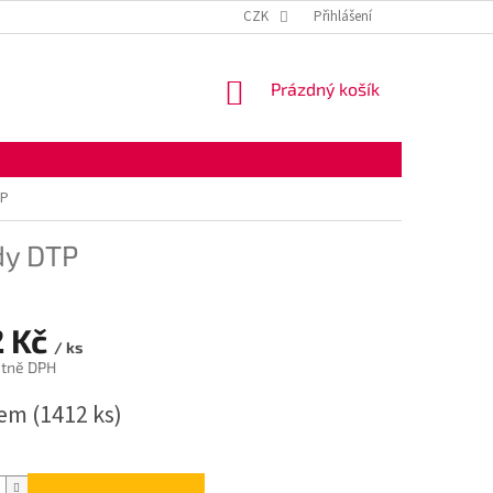
KONTAKTNÍ ÚDAJE
OBCHODNÍ PODMÍNKY
CZK
Přihlášení
OCHRANA OSOBNÍ
NÁKUPNÍ
Prázdný košík
KOŠÍK
TP
dy DTP
2 Kč
/ ks
etně DPH
dem
(1412 ks)