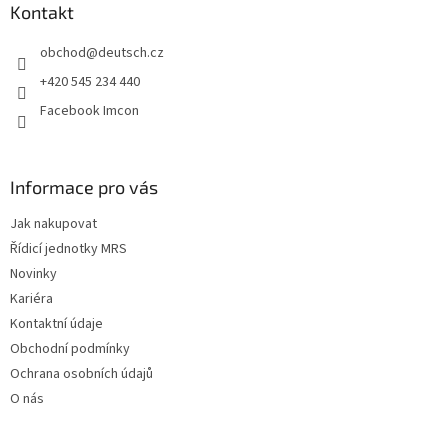
a
Kontakt
t
obchod
@
deutsch.cz
í
+420 545 234 440
Facebook Imcon
Informace pro vás
Jak nakupovat
Řídicí jednotky MRS
Novinky
Kariéra
Kontaktní údaje
Obchodní podmínky
Ochrana osobních údajů
O nás