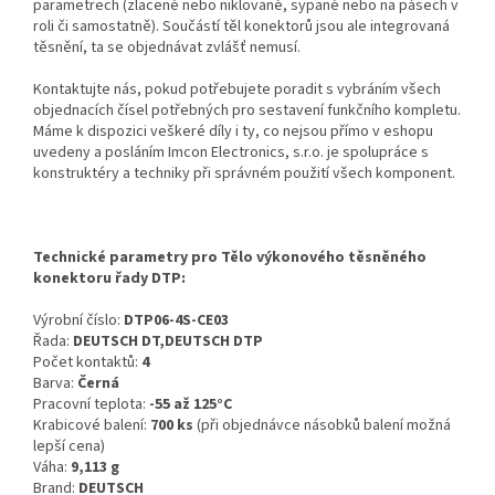
parametrech (zlacené nebo niklované, sypané nebo na pásech v
roli či samostatně). Součástí těl konektorů jsou ale integrovaná
těsnění, ta se objednávat zvlášť nemusí.
Kontaktujte nás, pokud potřebujete poradit s vybráním všech
objednacích čísel potřebných pro sestavení funkčního kompletu.
Máme k dispozici veškeré díly i ty, co nejsou přímo v eshopu
uvedeny a posláním Imcon Electronics, s.r.o. je spolupráce s
konstruktéry a techniky při správném použití všech komponent.
Technické parametry pro Tělo výkonového těsněného
konektoru řady DTP:
Výrobní číslo:
DTP06-4S-CE03
Řada:
DEUTSCH DT,DEUTSCH DTP
Počet kontaktů:
4
Barva:
Černá
Pracovní teplota:
-55 až 125°C
Krabicové balení:
700 ks
(při objednávce násobků balení možná
lepší cena)
Váha:
9,113 g
Brand:
DEUTSCH