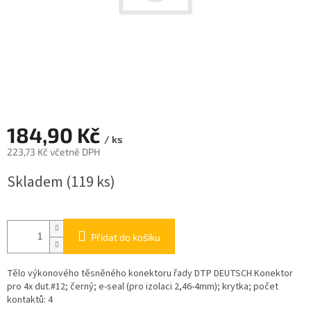
184,90 Kč
/ ks
223,73 Kč včetně DPH
Měrná
Skladem
(119 ks)
cena:
Přidat do košíku
Tělo výkonového těsněného konektoru řady DTP DEUTSCH Konektor
pro 4x dut.#12; černý; e-seal (pro izolaci 2,46-4mm); krytka; počet
kontaktů: 4