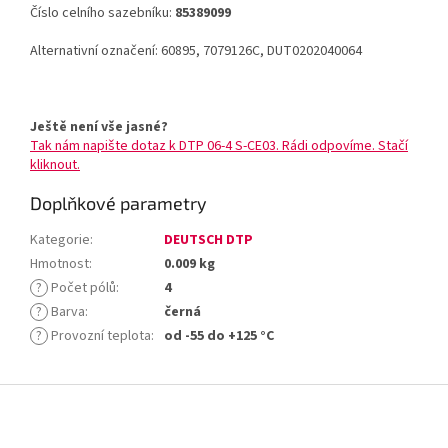
Číslo celního sazebníku:
85389099
Alternativní označení: 60895, 7079126C, DUT0202040064
Ještě není vše jasné?
Tak nám napište dotaz k DTP 06-4 S-CE03. Rádi odpovíme. Stačí
kliknout.
Doplňkové parametry
Kategorie
:
DEUTSCH DTP
Hmotnost
:
0.009 kg
?
Počet pólů
:
4
?
Barva
:
černá
?
Provozní teplota
:
od -55 do +125 °C
Z
á
p