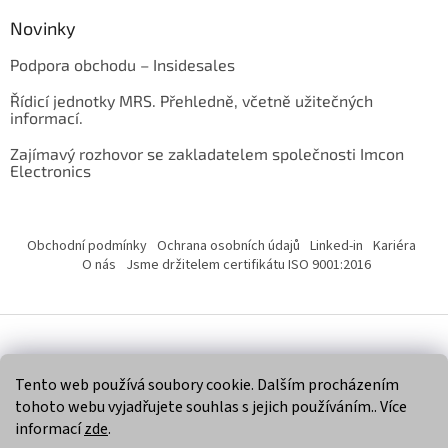
Novinky
Podpora obchodu – Insidesales
Řídicí jednotky MRS. Přehledně, včetně užitečných
informací.
Zajímavý rozhovor se zakladatelem společnosti Imcon
Electronics
Obchodní podmínky
Ochrana osobních údajů
Linked-in
Kariéra
O nás
Jsme držitelem certifikátu ISO 9001:2016
Vytvořil Shoptet
Tento web používá soubory cookie. Dalším procházením
tohoto webu vyjadřujete souhlas s jejich používáním.. Více
Copyright 2026
Imcon Electronics, s.r.o.
. Všechna práva
informací
zde
.
vyhrazena.