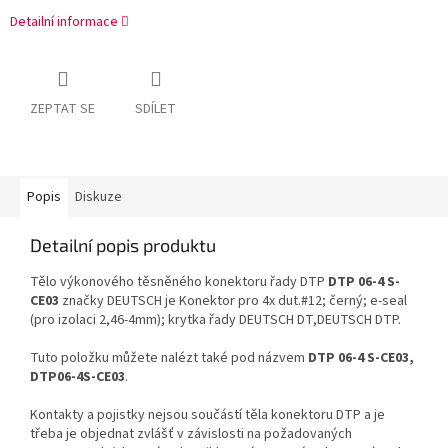
Detailní informace
ZEPTAT SE
SDÍLET
Popis
Diskuze
Detailní popis produktu
Tělo výkonového těsněného konektoru řady DTP
DTP 06-4 S-
CE03
značky DEUTSCH je Konektor pro 4x dut.#12; černý; e-seal
(pro izolaci 2,46-4mm); krytka řady DEUTSCH DT,DEUTSCH DTP.
Tuto položku můžete nalézt také pod názvem
DTP 06-4 S-CE03,
DTP06-4S-CE03
.
Kontakty a pojistky nejsou součástí těla konektoru DTP a je
třeba je objednat zvlášť v závislosti na požadovaných