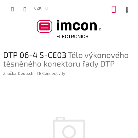
Přejít
NÁKUP
na
CZK
obsah
KOŠÍK
DTP 06-4 S-CE03
Tělo výkonového
těsněného konektoru řady DTP
Značka:
Deutsch - TE Connectivity