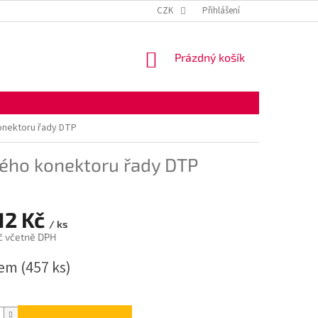
KONTAKTNÍ ÚDAJE
OBCHODNÍ PODMÍNKY
CZK
Přihlášení
OCHRANA OSOBNÍ
NÁKUPNÍ
Prázdný košík
KOŠÍK
onektoru řady DTP
ého konektoru řady DTP
12 Kč
/ ks
č včetně DPH
dem
(457 ks)