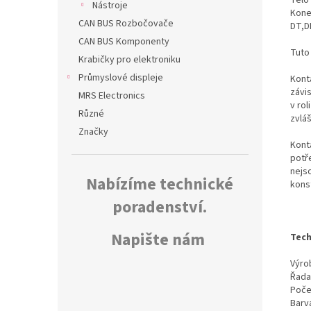
Nástroje
Kone
CAN BUS Rozbočovače
DT,D
CAN BUS Komponenty
Tuto
Krabičky pro elektroniku
Průmyslové displeje
Konta
závi
MRS Electronics
v rol
Různé
zvlá
Značky
Kont
potř
nejs
Nabízíme technické
kons
poradenství.
Napište nám
Tech
Výrob
Řada
Poče
Barv