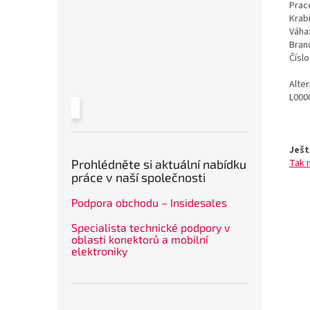
Prac
Krab
Váha
Bran
Čísl
Alte
L000
Ješt
Tak 
Prohlédněte si aktuální nabídku
práce v naší společnosti
Podpora obchodu – Insidesales
Specialista technické podpory v
oblasti konektorů a mobilní
elektroniky