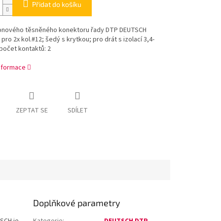
Přidat do košíku
onového těsněného konektoru řady DTP DEUTSCH
pro 2x kol.#12; šedý s krytkou; pro drát s izolací 3,4-
počet kontaktů: 2
informace
ZEPTAT SE
SDÍLET
Doplňkové parametry
SCH je
Kategorie
:
DEUTSCH DTP