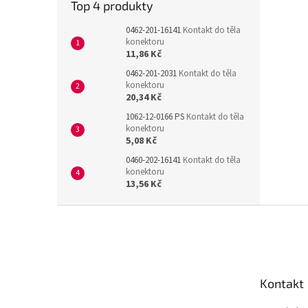
Top 4 produkty
0462-201-16141
Kontakt do těla
konektoru
11,86 Kč
0462-201-2031
Kontakt do těla
konektoru
20,34 Kč
1062-12-0166 PS
Kontakt do těla
konektoru
5,08 Kč
0460-202-16141
Kontakt do těla
konektoru
13,56 Kč
Z
á
p
a
t
Kontakt
í