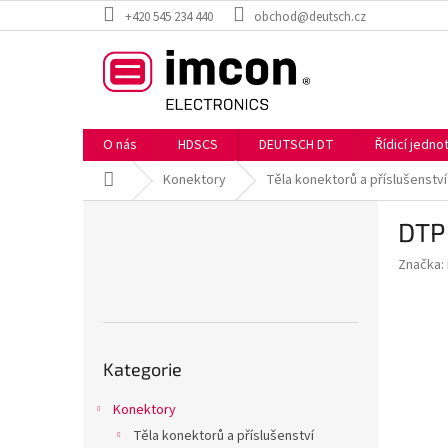
Přejít
+420 545 234 440
obchod@deutsch.cz
na
obsah
O nás
HDSCS
DEUTSCH DT
Řídicí jedn
Domů
Konektory
Těla konektorů a příslušenství
P
DTP
o
s
Značka:
t
r
a
n
Přeskočit
n
Kategorie
kategorie
í
p
Konektory
a
Těla konektorů a příslušenství