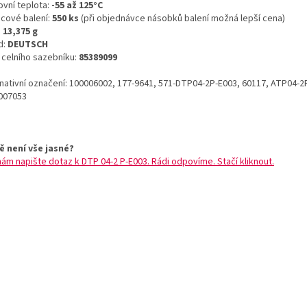
ovní teplota:
-55 až 125°C
icové balení:
550 ks
(při objednávce násobků balení možná lepší cena)
:
13,375 g
d:
DEUTSCH
o celního sazebníku:
85389099
rnativní označení: 100006002, 177-9641, 571-DTP04-2P-E003, 60117, ATP04-2
007053
ě není vše jasné?
nám napište dotaz k DTP 04-2 P-E003. Rádi odpovíme. Stačí kliknout.