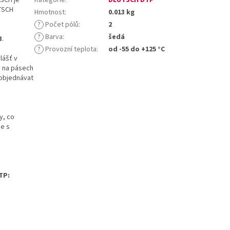
UTSCH
Hmotnost
:
0.013 kg
?
Počet pólů
:
2
?
Barva
:
šedá
3
.
?
Provozní teplota
:
od -55 do +125 °C
lášť v
o na pásech
e objednávat
y, co
ce s
TP: