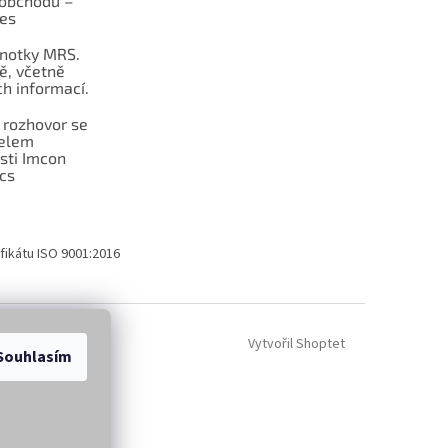
obchodu –
les
dnotky MRS.
ě, včetně
h informací.
 rozhovor se
telem
sti Imcon
cs
fikátu ISO 9001:2016
Vytvořil Shoptet
Souhlasím