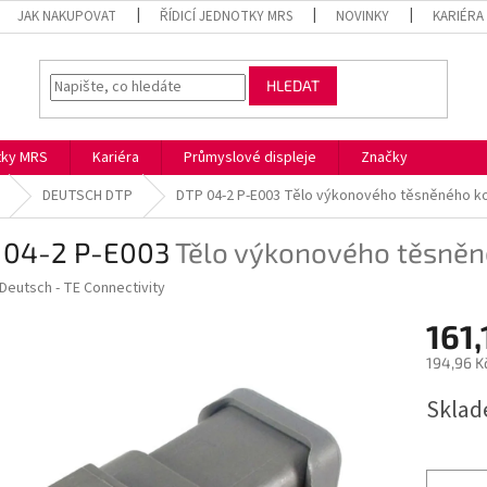
JAK NAKUPOVAT
ŘÍDICÍ JEDNOTKY MRS
NOVINKY
KARIÉRA
HLEDAT
otky MRS
Kariéra
Průmyslové displeje
Značky
DEUTSCH DTP
DTP 04-2 P-E003
Tělo výkonového těsněného k
 04-2 P-E003
Tělo výkonového těsněn
Deutsch - TE Connectivity
161,
194,96 K
Měrná
Skla
cena: