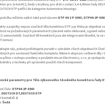
ktor pro 2x kol.#12; šedý s krytkou; pro drát s izolací 3,4-4,95mm řady DE
EUTSCH DTP patřící do kategorie Automotive Housings.
 položku můžete nalézt také pod názvem
DTP 04-2 P-E003, DTP04-2P-E00
kty a pojistky nejsou součástí těla konektoru DTP a je třeba je objednat zv
slosti na požadovaných parametrech (zlacené nebo niklované, sypané neb
i či samostatně). Součástí těl konektorů jsou ale integrovaná těsnění, ta s
šť nemusí.
aktujte nás, pokud potřebujete poradit s vybráním všech objednacích čísel
ebných pro sestavení funkčního kompletu. Máme k dispozici veškeré díly i t
ou přímo v eshopu uvedeny a posláním Imcon Electronics, s.r.o. je spoluprá
truktéry a techniky při správném použití všech komponent.
nické parametry pro Tělo výkonového těsněného konektoru řady D
ní číslo:
DTP04-2P-E003
:
DEUTSCH DT,DEUTSCH DTP
t kontaktů:
2
a:
Šedá