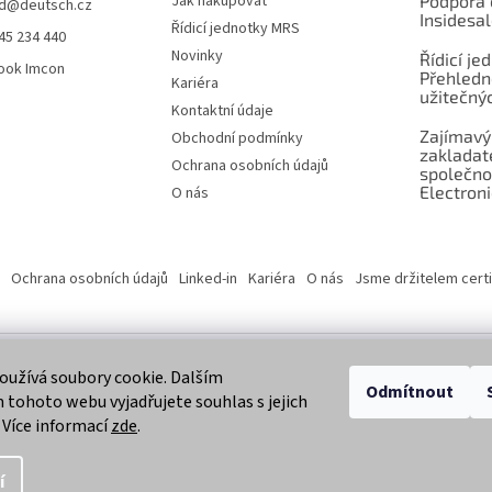
Jak nakupovat
Podpora 
d
@
deutsch.cz
Insidesa
Řídicí jednotky MRS
45 234 440
Novinky
Řídicí je
ook Imcon
Přehledn
Kariéra
užitečnýc
Kontaktní údaje
Zajímavý
Obchodní podmínky
zaklada
Ochrana osobních údajů
společno
Electroni
O nás
Ochrana osobních údajů
Linked-in
Kariéra
O nás
Jsme držitelem certi
užívá soubory cookie. Dalším
 vyhrazena.
Odmítnout
tohoto webu vyjadřujete souhlas s jejich
 Více informací
zde
.
í