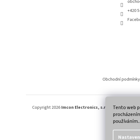
obcho
+420 5
Faceb
Obchodní podmínky
Tento web po
Copyright 2026
Imcon Electronics, s.r.o.
. Všechna práva
procházením 
používáním..
Nastaven