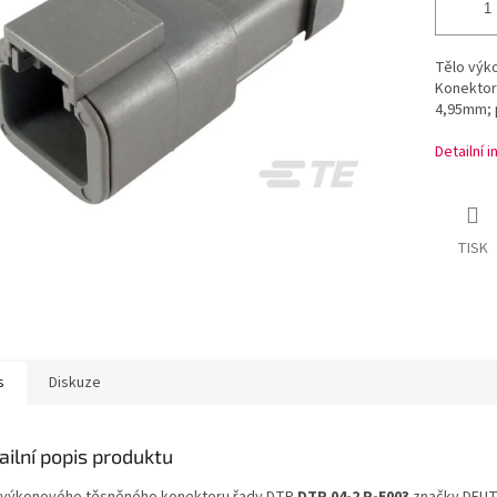
Tělo výk
Konektor 
4,95mm; 
Detailní 
TISK
s
Diskuze
ailní popis produktu
 výkonového těsněného konektoru řady DTP
DTP 04-2 P-E003
značky DEUT