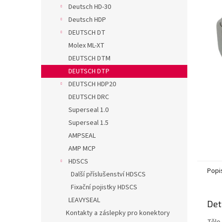
n
Deutsch HD-30
e
Deutsch HDP
l
DEUTSCH DT
Molex ML-XT
DEUTSCH DTM
DEUTSCH DTP
DEUTSCH HDP20
DEUTSCH DRC
Superseal 1.0
Superseal 1.5
AMPSEAL
AMP MCP
HDSCS
Popi
Další příslušenství HDSCS
Fixační pojistky HDSCS
LEAVYSEAL
Det
Kontakty a záslepky pro konektory
Tělo