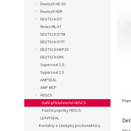
n
Deutsch HD-30
e
Deutsch HDP
l
DEUTSCH DT
Molex ML-XT
DEUTSCH DTM
DEUTSCH DTP
DEUTSCH HDP20
DEUTSCH DRC
Superseal 1.0
Superseal 1.5
AMPSEAL
AMP MCP
HDSCS
Popi
Další příslušenství HDSCS
Fixační pojistky HDSCS
LEAVYSEAL
Det
Kontakty a záslepky pro konektory
Přís