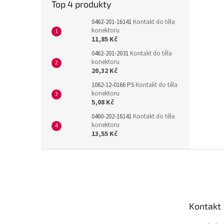
Top 4 produkty
0462-201-16141
Kontakt do těla
konektoru
11,85 Kč
0462-201-2031
Kontakt do těla
konektoru
20,32 Kč
1062-12-0166 PS
Kontakt do těla
konektoru
5,08 Kč
0460-202-16141
Kontakt do těla
konektoru
13,55 Kč
Z
á
p
a
t
Kontakt
í