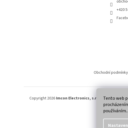
obcho
+420 5
Faceb
Obchodní podmínky
Tento web po
Copyright 2026
Imcon Electronics, s.r.o.
. Všechna práva
procházením 
používáním..
Nastaven