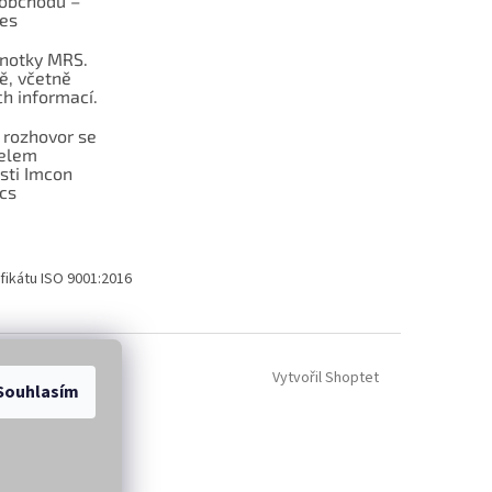
obchodu –
les
dnotky MRS.
ě, včetně
h informací.
 rozhovor se
telem
sti Imcon
cs
fikátu ISO 9001:2016
Vytvořil Shoptet
Souhlasím