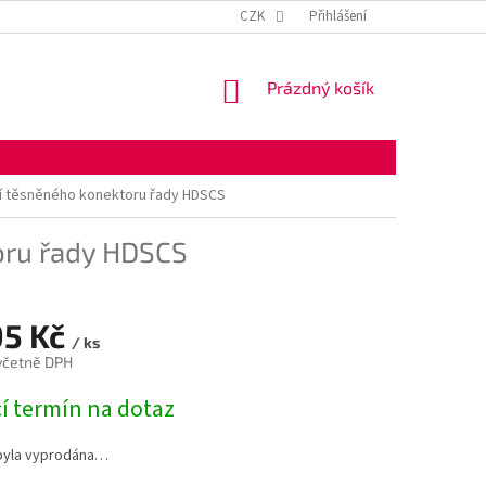
KONTAKTNÍ ÚDAJE
OBCHODNÍ PODMÍNKY
CZK
Přihlášení
OCHRANA OSOBNÍ
NÁKUPNÍ
Prázdný košík
KOŠÍK
ví těsněného konektoru řady HDSCS
oru řady HDSCS
95 Kč
/ ks
 včetně DPH
í termín na dotaz
byla vyprodána…