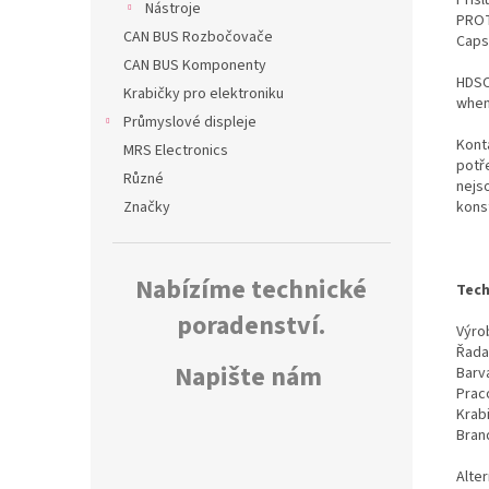
Nástroje
PROT
CAN BUS Rozbočovače
Caps
CAN BUS Komponenty
HDSC
Krabičky pro elektroniku
when
Průmyslové displeje
Kont
MRS Electronics
potř
Různé
nejs
kons
Značky
Nabízíme technické
Tech
poradenství.
Výrob
Řada
Napište nám
Barv
Prac
Krab
Bran
Alte