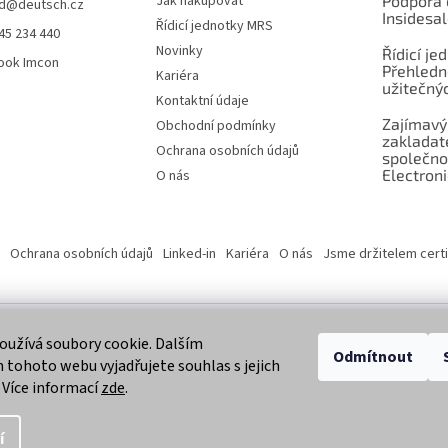
Jak nakupovat
Podpora 
d
@
deutsch.cz
Insidesa
Řídicí jednotky MRS
45 234 440
Novinky
Řídicí je
ook Imcon
Přehledn
Kariéra
užitečnýc
Kontaktní údaje
Zajímavý
Obchodní podmínky
zaklada
Ochrana osobních údajů
společno
Electroni
O nás
Ochrana osobních údajů
Linked-in
Kariéra
O nás
Jsme držitelem certi
užívá soubory cookie. Dalším
 vyhrazena.
Odmítnout
tohoto webu vyjadřujete souhlas s jejich
 Více informací
zde
.
í