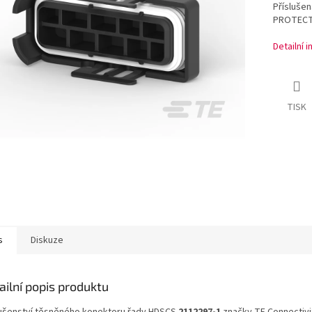
Přísluše
PROTECT
Detailní 
TISK
s
Diskuze
ailní popis produktu
lušenství těsněného konektoru řady HDSCS
2112297-1
značky TE Connectivi