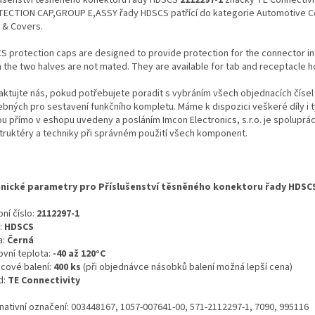
ECTION CAP,GROUP E,ASSY řady HDSCS patřící do kategorie Automotive C
 & Covers.
S protection caps are designed to provide protection for the connector i
 the two halves are not mated. They are available for tab and receptacle h
aktujte nás, pokud potřebujete poradit s vybráním všech objednacích čísel
ebných pro sestavení funkčního kompletu. Máme k dispozici veškeré díly i t
ou přímo v eshopu uvedeny a posláním Imcon Electronics, s.r.o. je spoluprá
truktéry a techniky při správném použití všech komponent.
nické parametry pro Příslušenství těsněného konektoru řady HDSC
ní číslo:
2112297-1
:
HDSCS
a:
Černá
ovní teplota:
-40 až 120°C
icové balení:
400 ks
(při objednávce násobků balení možná lepší cena)
d:
TE Connectivity
rnativní označení: 003448167, 1057-007641-00, 571-2112297-1, 7090, 995116