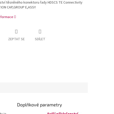
nství těsněného konektoru řady HDSCS TE Connectivity
ION CAP,GROUP E,ASSY
informace
ZEPTAT SE
SDÍLET
Doplňkové parametry
ty je
Další příslušenství