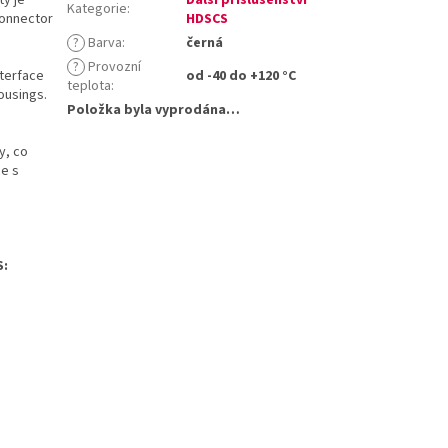
Kategorie
:
onnector
HDSCS
?
Barva
:
černá
?
Provozní
nterface
od -40 do +120 °C
teplota
:
ousings.
Položka byla vyprodána…
y, co
ce s
S: