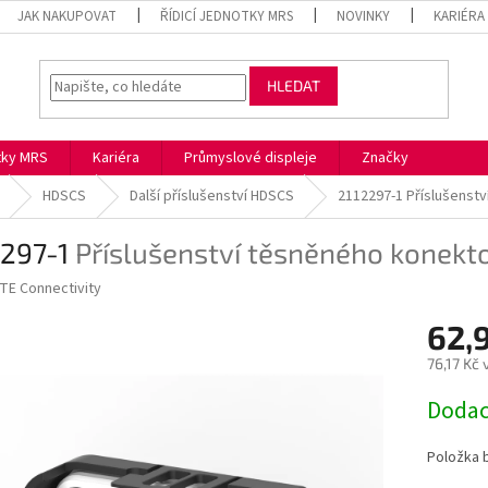
JAK NAKUPOVAT
ŘÍDICÍ JEDNOTKY MRS
NOVINKY
KARIÉRA
HLEDAT
otky MRS
Kariéra
Průmyslové displeje
Značky
HDSCS
Další příslušenství HDSCS
2112297-1
Příslušenst
2297-1
Příslušenství těsněného konekt
TE Connectivity
62,
76,17 Kč
Měrná
Dodac
cena:
Položka 