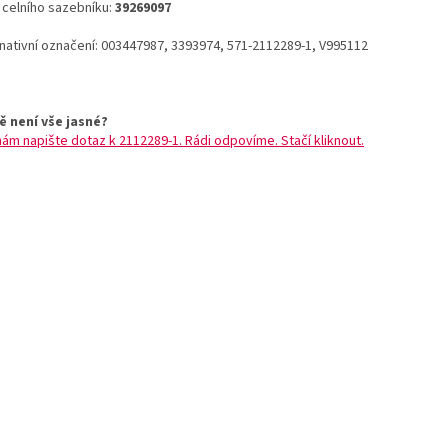
o celního sazebníku:
39269097
rnativní označení: 003447987, 3393974, 571-2112289-1, V995112
ě není vše jasné?
nám napište dotaz k 2112289-1. Rádi odpovíme. Stačí kliknout.