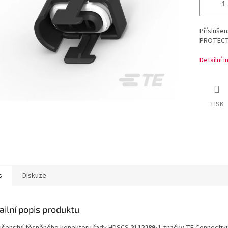
Přísluše
PROTECTI
Detailní 
TISK
s
Diskuze
ailní popis produktu
lušenství těsněného konektoru řady HDSCS
2112289-1
značky TE Connectivi