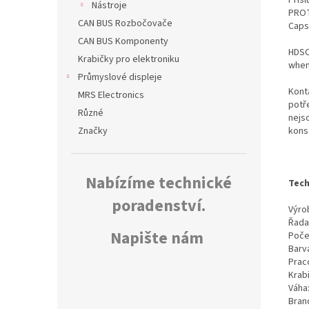
Nástroje
PROT
CAN BUS Rozbočovače
Caps
CAN BUS Komponenty
HDSC
Krabičky pro elektroniku
when
Průmyslové displeje
Kont
MRS Electronics
potř
Různé
nejs
kons
Značky
Nabízíme technické
Tech
poradenství.
Výrob
Řada
Napište nám
Poče
Barv
Prac
Krab
Váha
Bran