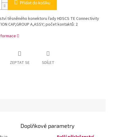
Přidat do košíku
nství těsněného konektoru řady HDSCS TE Connectivity
ON CAP,GROUP A,ASSY; počet kontaktů: 2
informace
ZEPTAT SE
SDÍLET
Doplňkové parametry
ty je
Další příslušenství