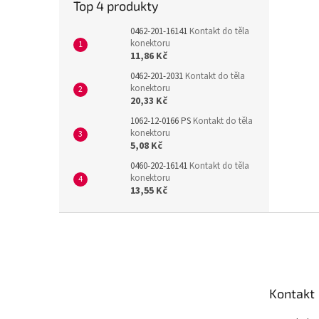
Top 4 produkty
0462-201-16141
Kontakt do těla
konektoru
11,86 Kč
0462-201-2031
Kontakt do těla
konektoru
20,33 Kč
1062-12-0166 PS
Kontakt do těla
konektoru
5,08 Kč
0460-202-16141
Kontakt do těla
konektoru
13,55 Kč
Z
á
p
a
t
Kontakt
í