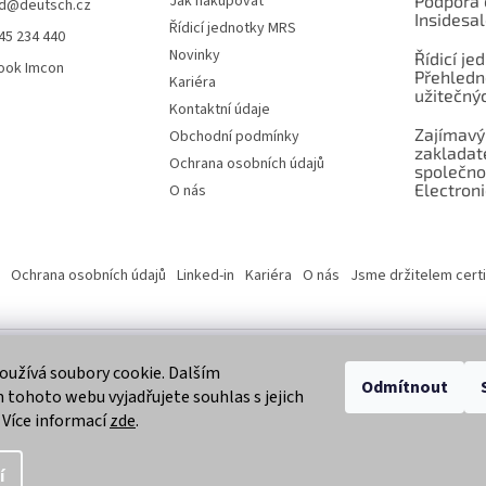
Jak nakupovat
Podpora 
d
@
deutsch.cz
Insidesa
Řídicí jednotky MRS
45 234 440
Novinky
Řídicí je
ook Imcon
Přehledn
Kariéra
užitečnýc
Kontaktní údaje
Zajímavý
Obchodní podmínky
zaklada
Ochrana osobních údajů
společno
Electroni
O nás
Ochrana osobních údajů
Linked-in
Kariéra
O nás
Jsme držitelem certi
užívá soubory cookie. Dalším
 vyhrazena.
Odmítnout
tohoto webu vyjadřujete souhlas s jejich
 Více informací
zde
.
í