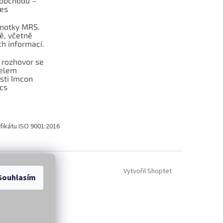
obchodu –
les
dnotky MRS.
ě, včetně
h informací.
 rozhovor se
telem
sti Imcon
cs
fikátu ISO 9001:2016
Vytvořil Shoptet
Souhlasím