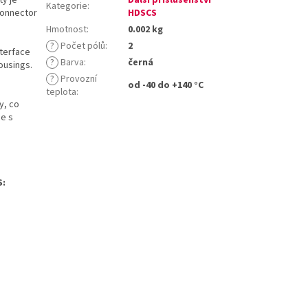
Kategorie
:
Connector
HDSCS
Hmotnost
:
0.002 kg
?
Počet pólů
:
2
nterface
?
Barva
:
černá
ousings.
?
Provozní
od -40 do +140 °C
teplota
:
y, co
ce s
S: