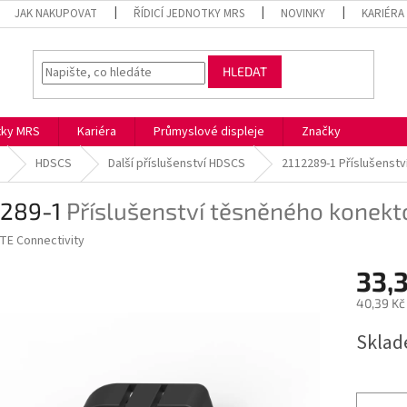
JAK NAKUPOVAT
ŘÍDICÍ JEDNOTKY MRS
NOVINKY
KARIÉRA
HLEDAT
otky MRS
Kariéra
Průmyslové displeje
Značky
HDSCS
Další příslušenství HDSCS
2112289-1
Příslušenst
2289-1
Příslušenství těsněného konek
TE Connectivity
33,
40,39 Kč
Měrná
Skla
cena: