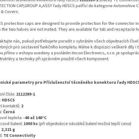
ECTION CAP,GROUP A,ASSY řady HDSCS patřící do kategorie Automotive 
 & Covers.
S protection caps are designed to provide protection for the connector i
 the two halves are not mated. They are available for tab and receptacle h
aktujte nás, pokud potřebujete poradit s vybráním všech objednacích čísel
ebných pro sestavení funkčního kompletu. Máme k dispozici veškeré díly i t
ou přímo v eshopu uvedeny a posláním Imcon Electronics, s.r.o. je spoluprá
truktéry a techniky při správném použití všech komponent.
nické parametry pro Příslušenství těsněného konektoru řady HDSC
ní číslo:
2112289-1
:
HDSCS
t kontaktů:
2
a:
Černá
ovní teplota:
-40 až 140°C
icové balení:
1000 ks
(při objednávce násobků balení možná lepší cena)
:
2,321 g
d:
TE Connectivity