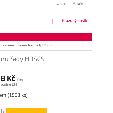
KONTAKTNÍ ÚDAJE
OBCHODNÍ PODMÍNKY
CZK
Přihlášení
OCHRANA OSOBNÍ
NÁKUPNÍ
Prázdný košík
KOŠÍK
ví těsněného konektoru řady HDSCS
toru řady HDSCS
38 Kč
/ ks
 včetně DPH
dem
(1968 ks)