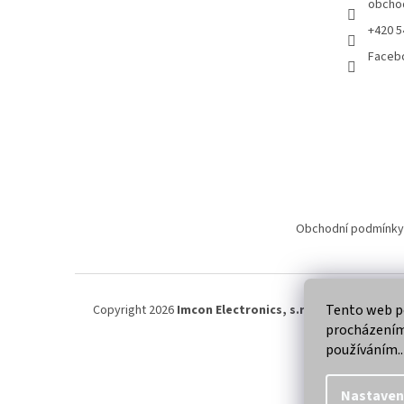
obcho
+420 5
Faceb
Obchodní podmínky
Tento web po
Copyright 2026
Imcon Electronics, s.r.o.
. Všechna práva
procházením 
používáním..
Nastaven