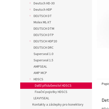
n
Deutsch HD-30
e
Deutsch HDP
l
DEUTSCH DT
Molex ML-XT
DEUTSCH DTM
DEUTSCH DTP
DEUTSCH HDP20
DEUTSCH DRC
Superseal 1.0
Superseal 1.5
AMPSEAL
AMP MCP
HDSCS
Popi
Další příslušenství HDSCS
Fixační pojistky HDSCS
LEAVYSEAL
Det
Kontakty a záslepky pro konektory
Přís