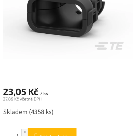
23,05 Kč
/ ks
27,89 Kč včetně DPH
Měrná
Skladem
(4358 ks)
cena: