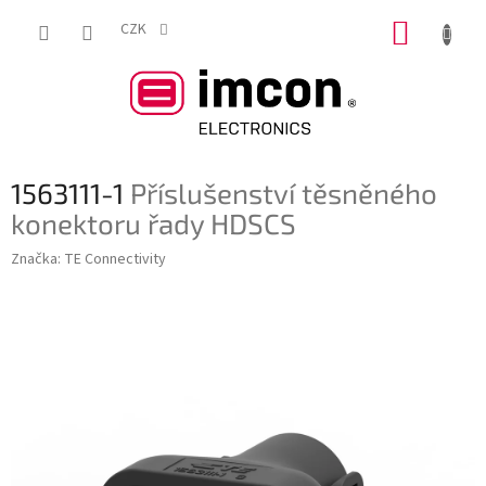
Přejít
NÁKUP
na
CZK
obsah
KOŠÍK
1563111-1
Příslušenství těsněného
konektoru řady HDSCS
Značka:
TE Connectivity