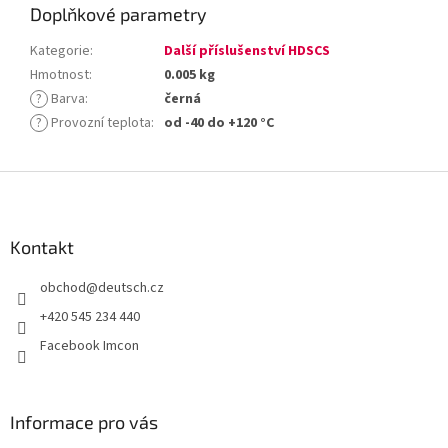
Doplňkové parametry
Kategorie
:
Další příslušenství HDSCS
Hmotnost
:
0.005 kg
?
Barva
:
černá
?
Provozní teplota
:
od -40 do +120 °C
Z
á
p
a
Kontakt
t
obchod
@
deutsch.cz
í
+420 545 234 440
Facebook Imcon
Informace pro vás