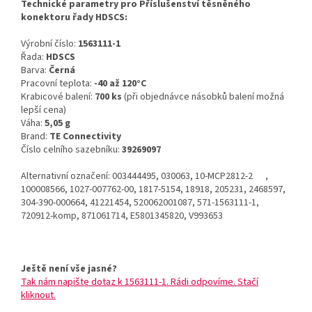
Technické parametry pro Příslušenství těsněného
konektoru řady HDSCS:
Výrobní číslo:
1563111-1
Řada:
HDSCS
Barva:
Černá
Pracovní teplota:
-40 až 120°C
Krabicové balení:
700 ks
(při objednávce násobků balení možná
lepší cena)
Váha:
5,05 g
Brand:
TE Connectivity
Číslo celního sazebníku:
39269097
Alternativní označení: 003444495, 030063, 10-MCP2812-2 ,
100008566, 1027-007762-00, 1817-5154, 18918, 205231, 2468597,
304-390-000664, 41221454, 520062001087, 571-1563111-1,
720912-komp, 871061714, E5801345820, V993653
Ještě není vše jasné?
Tak nám napište dotaz k 1563111-1. Rádi odpovíme. Stačí
kliknout.