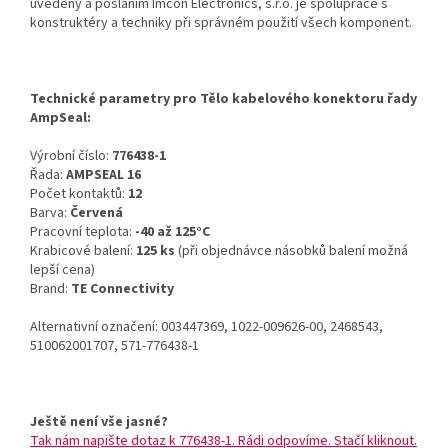
uvedeny a posláním Imcon Electronics, s.r.o. je spolupráce s
konstruktéry a techniky při správném použití všech komponent.
Technické parametry pro Tělo kabelového konektoru řady
AmpSeal:
Výrobní číslo:
776438-1
Řada:
AMPSEAL 16
Počet kontaktů:
12
Barva:
Červená
Pracovní teplota:
-40 až 125°C
Krabicové balení:
125 ks
(při objednávce násobků balení možná
lepší cena)
Brand:
TE Connectivity
Alternativní označení: 003447369, 1022-009626-00, 2468543,
510062001707, 571-776438-1
Ještě není vše jasné?
Tak nám napište dotaz k 776438-1. Rádi odpovíme. Stačí kliknout.