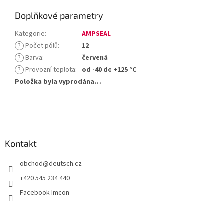
Doplňkové parametry
Kategorie
:
AMPSEAL
?
Počet pólů
:
12
?
Barva
:
červená
?
Provozní teplota
:
od -40 do +125 °C
Položka byla vyprodána…
Z
á
p
a
Kontakt
t
obchod
@
deutsch.cz
í
+420 545 234 440
Facebook Imcon