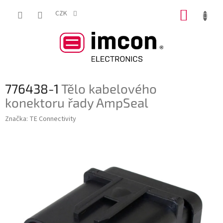
Přejít
NÁKUP
na
CZK
obsah
KOŠÍK
776438-1
Tělo kabelového
konektoru řady AmpSeal
Značka:
TE Connectivity