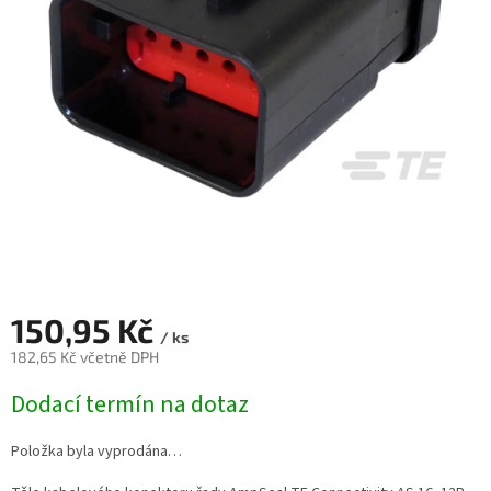
150,95 Kč
/ ks
182,65 Kč včetně DPH
Měrná
Dodací termín na dotaz
cena:
Položka byla vyprodána…