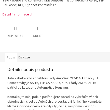
Tělo kabelového konektoru řady AmpSeal TE Connectivity AS 16, 12P
CAP ASSY, KEY, 1; počet kontaktů: 12
Detailní informace
ZEPTAT SE
SDÍLET
Popis
Diskuze
Detailní popis produktu
Tělo kabelového konektoru řady AmpSeal
776438-1
značky TE
Connectivity je AS 16, 12P CAP ASSY, KEY, 1 řady AMPSEAL 16
patřící do kategorie Automotive Housings.
Kontaktujte nás, pokud potřebujete poradit s vybráním všech
objednacích čísel potřebných pro sestavení funkčního kompletu.
Máme k dispozici veškeré díly i ty, co nejsou přímo v eshopu