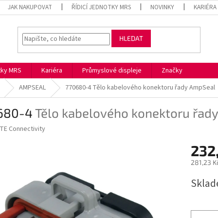
JAK NAKUPOVAT
ŘÍDICÍ JEDNOTKY MRS
NOVINKY
KARIÉRA
HLEDAT
otky MRS
Kariéra
Průmyslové displeje
Značky
AMPSEAL
770680-4
Tělo kabelového konektoru řady AmpSeal
680-4
Tělo kabelového konektoru řad
TE Connectivity
232
281,23 K
Měrná
Skla
cena: