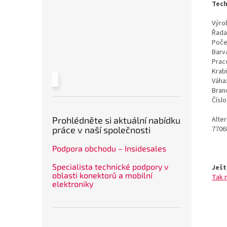
Tech
Výrob
Řada
Poče
Barv
Prac
Krab
Váha
Bran
Čísl
Alte
Prohlédněte si aktuální nabídku
7706
práce v naší společnosti
Podpora obchodu – Insidesales
Specialista technické podpory v
Ješt
oblasti konektorů a mobilní
Tak 
elektroniky