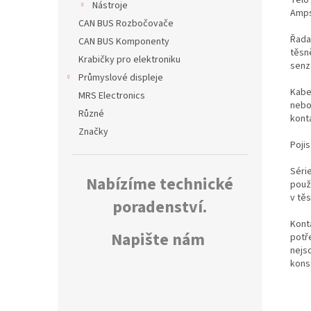
Nástroje
Amps
CAN BUS Rozbočovače
Řada
CAN BUS Komponenty
těsně
Krabičky pro elektroniku
senz
Průmyslové displeje
Kabe
MRS Electronics
nebo 
Různé
kont
Značky
Poji
Séri
Nabízíme technické
použ
v těs
poradenství.
Kont
Napište nám
potř
nejs
kons