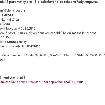
nické parametry pro Tělo kabelového konektoru řady AmpSeal:
ní číslo:
770680-4
:
AMPSEAL
t kontaktů:
23
a:
Šedá
ovní teplota:
-40 až 125°C
icové balení:
140 ks
(při objednávce násobků balení možná lepší cena)
:
25,75 g
d:
TE Connectivity
o celního sazebníku:
85472000
rnativní označení: 003444633, 03880, 05-AMP1323-2 , 1024-006929-00, 2254
80-4
ě není vše jasné?
nám napište dotaz k 770680-4. Rádi odpovíme. Stačí kliknout.