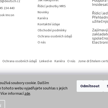
Jak nakupovat
Podpora 
d
@
deutsch.cz
Insidesa
Řídicí jednotky MRS
45 234 440
Novinky
Řídicí je
ook Imcon
Přehledn
Kariéra
užitečnýc
Kontaktní údaje
Zajímavý
Obchodní podmínky
zaklada
Ochrana osobních údajů
společno
Electroni
O nás
Ochrana osobních údajů
Linked-in
Kariéra
O nás
Jsme držitelem certi
užívá soubory cookie. Dalším
 vyhrazena.
Odmítnout
tohoto webu vyjadřujete souhlas s jejich
 Více informací
zde
.
í