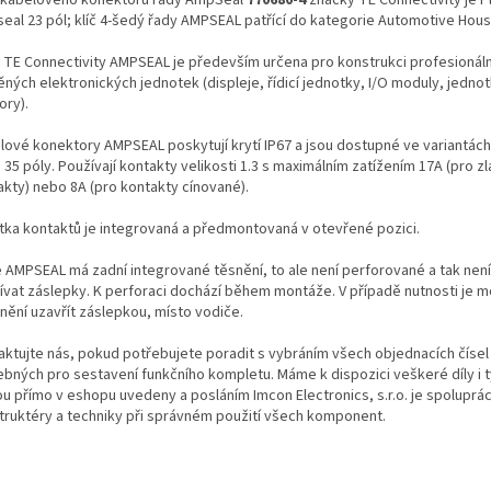
eal 23 pól; klíč 4-šedý řady AMPSEAL patřící do kategorie Automotive Hous
 TE Connectivity AMPSEAL je především určena pro konstrukci profesionál
ných elektronických jednotek (displeje, řídicí jednotky, I/O moduly, jedno
ory).
lové konektory AMPSEAL poskytují krytí IP67 a jsou dostupné ve variantách 
35 póly. Používají kontakty velikosti 1.3 s maximálním zatížením 17A (pro z
akty) nebo 8A (pro kontakty cínované).
stka kontaktů je integrovaná a předmontovaná v otevřené pozici.
e AMPSEAL má zadní integrované těsnění, to ale není perforované a tak nen
ívat záslepky. K perforaci dochází během montáže. V případě nutnosti je 
nění uzavřít záslepkou, místo vodiče.
aktujte nás, pokud potřebujete poradit s vybráním všech objednacích čísel
ebných pro sestavení funkčního kompletu. Máme k dispozici veškeré díly i t
ou přímo v eshopu uvedeny a posláním Imcon Electronics, s.r.o. je spoluprá
truktéry a techniky při správném použití všech komponent.