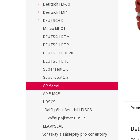
n
Deutsch HD-30
e
Deutsch HDP
l
DEUTSCH DT
Molex ML-XT
DEUTSCH DTM
DEUTSCH DTP
DEUTSCH HDP20
DEUTSCH DRC
Superseal 1.0
Superseal 1.5
AMPSEAL
AMP MCP
HDSCS
Popi
Další příslušenství HDSCS
Fixační pojistky HDSCS
LEAVYSEAL
Det
Kontakty a záslepky pro konektory
Tělo