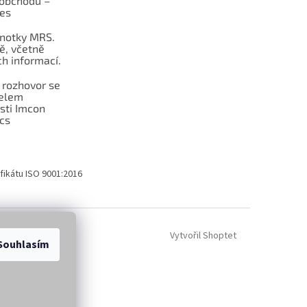
obchodu –
les
dnotky MRS.
ě, včetně
h informací.
 rozhovor se
telem
sti Imcon
cs
fikátu ISO 9001:2016
Vytvořil Shoptet
Souhlasím