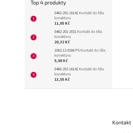
Top 4 produkty
0462-201-16141
Kontakt do těla
konektoru
11,85 Kč
0462-201-2031
Kontakt do těla
konektoru
20,32 Kč
1062-12-0166 PS
Kontakt do těla
konektoru
5,08 Kč
0460-202-16141
Kontakt do těla
konektoru
13,55 Kč
Z
á
p
a
t
Kontakt
í