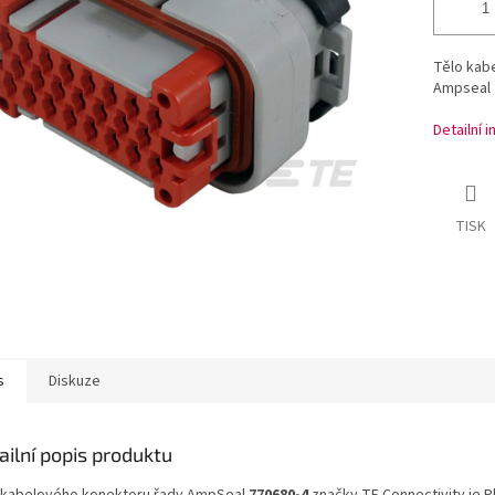
Tělo kab
Ampseal 2
Detailní 
TISK
s
Diskuze
ailní popis produktu
 kabelového konektoru řady AmpSeal
770680-4
značky TE Connectivity je P