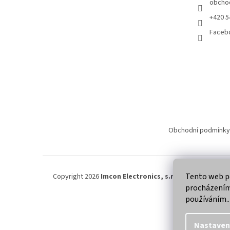
obcho
+420 5
Faceb
Obchodní podmínky
Tento web po
Copyright 2026
Imcon Electronics, s.r.o.
. Všechna práva
procházením 
používáním..
Nastaven