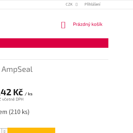
KONTAKTNÍ ÚDAJE
OBCHODNÍ PODMÍNKY
CZK
Přihlášení
OCHRANA OSOBNÍ
NÁKUPNÍ
Prázdný košík
KOŠÍK
y AmpSeal
,42 Kč
/ ks
č včetně DPH
dem
(210 ks)