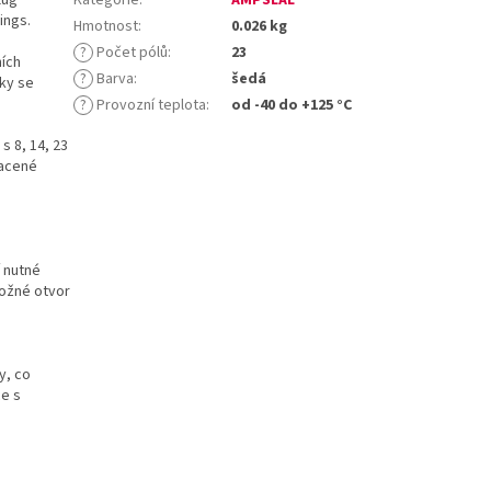
ings.
Hmotnost
:
0.026 kg
?
Počet pólů
:
23
ních
?
Barva
:
šedá
tky se
?
Provozní teplota
:
od -40 do +125 °C
s 8, 14, 23
lacené
í nutné
možné otvor
y, co
ce s