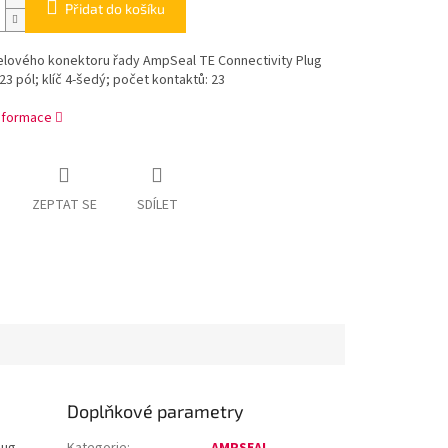
Přidat do košíku
elového konektoru řady AmpSeal TE Connectivity Plug
3 pól; klíč 4-šedý; počet kontaktů: 23
informace
ZEPTAT SE
SDÍLET
Doplňkové parametry
lug
Kategorie
:
AMPSEAL