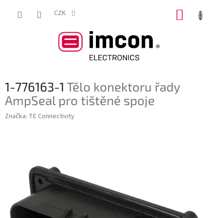
Přejít
NÁKUP
na
CZK
obsah
KOŠÍK
1-776163-1
Tělo konektoru řady
AmpSeal pro tištěné spoje
Značka:
TE Connectivity