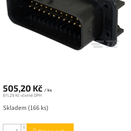
505,20 Kč
/ ks
611,29 Kč včetně DPH
Měrná
Skladem
(166 ks)
cena: