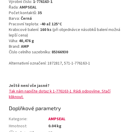
Výrobní číslo:
1-776163-1
Řada:
AMPSEAL
Počet kontaktů:
35
Barva:
Černá
Pracovní teplota:
-40 až 125°C
Krabicové balení:
160 ks
(při objednávce násobků balení možná
lepší cena)
Váha:
40,476 g
Brand:
AMP
Číslo celního sazebníku:
85366930
Alternativní označení: 1872817, 571-1-776163-1
Ještě není vše jasné?
Tak nám napište dotaz k 1-776163-1. Rádi odpovíme. Stačí
kliknout.
Doplňkové parametry
Kategorie
:
AMPSEAL
Hmotnost
:
0.04 kg