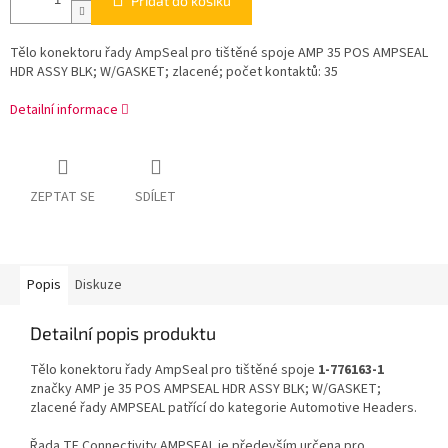
Přidat do košíku
Tělo konektoru řady AmpSeal pro tištěné spoje AMP 35 POS AMPSEAL
HDR ASSY BLK; W/GASKET; zlacené; počet kontaktů: 35
Detailní informace
ZEPTAT SE
SDÍLET
Popis
Diskuze
Detailní popis produktu
Tělo konektoru řady AmpSeal pro tištěné spoje
1-776163-1
značky AMP je 35 POS AMPSEAL HDR ASSY BLK; W/GASKET;
zlacené řady AMPSEAL patřící do kategorie Automotive Headers.
Řada TE Connectivity AMPSEAL je především určena pro