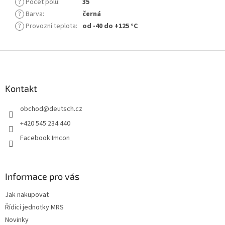
?
Počet pólů
:
35
?
Barva
:
černá
?
Provozní teplota
:
od -40 do +125 °C
Z
á
p
a
Kontakt
t
obchod
@
deutsch.cz
í
+420 545 234 440
Facebook Imcon
Informace pro vás
Jak nakupovat
Řídicí jednotky MRS
Novinky