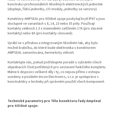
konstrukci profesionálních těsněných elektronických jednotek
(displeje, řídicí jednotky, I/O moduly, jednotky se senzory).
Konektory AMPSEAL pro tištěné spoje poskytují krytí IP67 a jsou
dostupné ve variantách s 8, 14, 23 nebo 35 póly. Používají
kontakty velikosti 1.3 s maximálním zatížením 17A (pro zlacené
kontakty) nebo 8A (pro kontakty cínované).
Vyrábí se s přírubou a integrovaným těsněním tak, aby bylo
možné krabičku, do které bude elektronika s konektorem
AMPSEAL zamontována, hermeticky utěsnit.
Kontaktujte nás, pokud potřebujete poradit s vybráním všech
objednacích čísel potřebných pro sestavení funkčního kompletu.
Máme k dispozici veškeré díly i ty, co nejsou přímo v eshopu
uvedeny a posláním Imcon Electronics, s.r.o. je spolupráce s
konstruktéry a techniky při správném použití všech komponent.
Technické parametry pro Tělo konektoru řady AmpSeal
pro tištěné spoje: