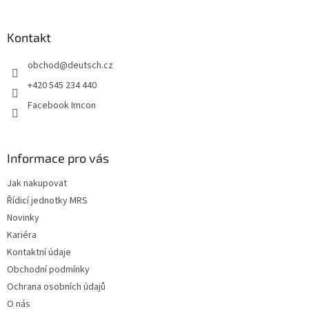
á
p
a
Kontakt
t
obchod
@
deutsch.cz
í
+420 545 234 440
Facebook Imcon
Informace pro vás
Jak nakupovat
Řídicí jednotky MRS
Novinky
Kariéra
Kontaktní údaje
Obchodní podmínky
Ochrana osobních údajů
O nás