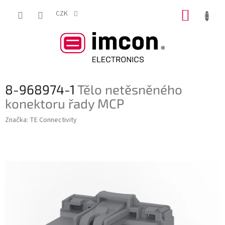
Přejít
NÁKUP
na
CZK
obsah
KOŠÍK
8-968974-1
Tělo netěsněného
konektoru řady MCP
Značka:
TE Connectivity