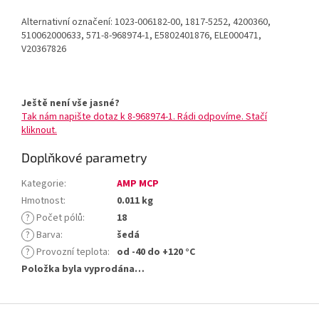
Alternativní označení: 1023-006182-00, 1817-5252, 4200360,
510062000633, 571-8-968974-1, E5802401876, ELE000471,
V20367826
Ještě není vše jasné?
Tak nám napište dotaz k 8-968974-1. Rádi odpovíme. Stačí
kliknout.
Doplňkové parametry
Kategorie
:
AMP MCP
Hmotnost
:
0.011 kg
?
Počet pólů
:
18
?
Barva
:
šedá
?
Provozní teplota
:
od -40 do +120 °C
Položka byla vyprodána…
Z