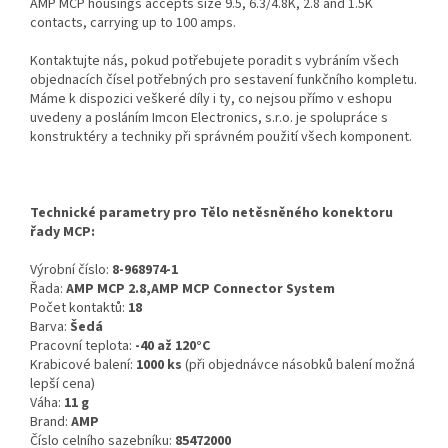
AMP MCP housings accepts size 9.5, 6.3/4.8K, 2.8 and 1.5K
contacts, carrying up to 100 amps.
Kontaktujte nás, pokud potřebujete poradit s vybráním všech
objednacích čísel potřebných pro sestavení funkčního kompletu.
Máme k dispozici veškeré díly i ty, co nejsou přímo v eshopu
uvedeny a posláním Imcon Electronics, s.r.o. je spolupráce s
konstruktéry a techniky při správném použití všech komponent.
Technické parametry pro Tělo netěsněného konektoru
řady MCP:
Výrobní číslo:
8-968974-1
Řada:
AMP MCP 2.8,AMP MCP Connector System
Počet kontaktů:
18
Barva:
Šedá
Pracovní teplota:
-40 až 120°C
Krabicové balení:
1000 ks
(při objednávce násobků balení možná
lepší cena)
Váha:
11 g
Brand:
AMP
Číslo celního sazebníku:
85472000