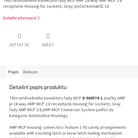
Tělo netěsněného konektoru řady MCP AMP 18-way AMP MCP 2.8
receptacle Housing for sockets; Gray; počet kontaktů: 18
Detailní informace
ZEPTAT SE
SDÍLET
Popis
Diskuze
Detailní popis produktu
Tělo netěsněného konektoru řady MCP
8-968974-1
značky AMP
je 18-way AMP MCP 2.8 receptacle Housing for sockets; Gray
řady AMP MCP 2.8,AMP MCP Connector System patřící do
kategorie Automotive Housings.
AMP MCP housing connectors feature 1-92 cavity arrangements
available with a locking latch or lever latch mating mechanism.