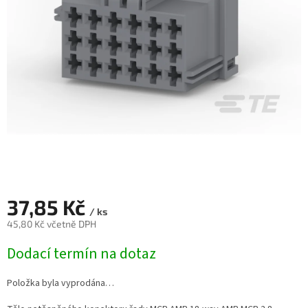
37,85 Kč
/ ks
45,80 Kč včetně DPH
Měrná
Dodací termín na dotaz
cena:
Položka byla vyprodána…