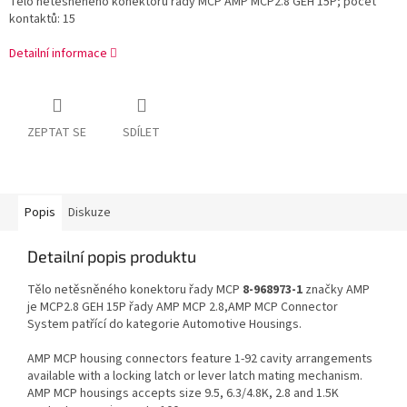
Tělo netěsněného konektoru řady MCP AMP MCP2.8 GEH 15P; počet
kontaktů: 15
Detailní informace
ZEPTAT SE
SDÍLET
Popis
Diskuze
Detailní popis produktu
Tělo netěsněného konektoru řady MCP
8-968973-1
značky AMP
je MCP2.8 GEH 15P řady AMP MCP 2.8,AMP MCP Connector
System patřící do kategorie Automotive Housings.
AMP MCP housing connectors feature 1-92 cavity arrangements
available with a locking latch or lever latch mating mechanism.
AMP MCP housings accepts size 9.5, 6.3/4.8K, 2.8 and 1.5K