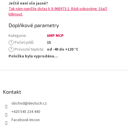
Ještě není vše jasné?
Tak nám napište dotaz k 8-968973-1. Rádi odpovíme. Stačí
kliknout.
Doplňkové parametry
Kategorie
:
AMP MCP
?
Počet pólů
:
15
?
Provozní teplota
:
od -40 do +120 °C
Položka byla vyprodána…
Z
á
p
a
Kontakt
t
obchod
@
deutsch.cz
í
+420 545 234 440
Facebook Imcon