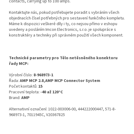
contacts, carrying up to 100 amps.
Kontaktujte nás, pokud potřebujete poradit s vybráním všech
objednacích čísel potřebných pro sestavení funkčního kompletu.
Máme k dispozici veškeré díly i ty, co nejsou přímo v eshopu
uvedeny a posláním Imcon Electronics, s.r.o. je spolupráce s
konstruktéry a techniky při správném použití všech komponent.
Technické parametry pro Tělo netěsněného konektoru
řady MCP:
Výrobní číslo:
8-968973-1
Řada:
AMP MCP 2.8,AMP MCP Connector System
Počet kontaktů:
15
Pracovní teplota:
-40 až 120°C
Brand:
AMP
Alternativní označení: 1022-003006-00, 444222000447, 571-8-
968973-1, 7011945C, V20367825