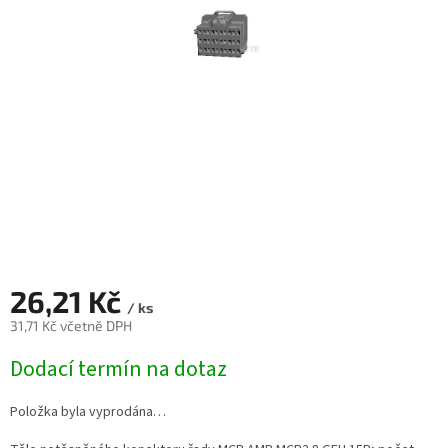
26,21 Kč
/ ks
31,71 Kč včetně DPH
Měrná
Dodací termín na dotaz
cena:
Položka byla vyprodána…