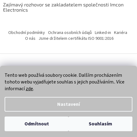
Zajímavý rozhovor se zakladatelem společnosti Imcon
Electronics
Obchodní podmínky
Ochrana osobních údajů
Linked-in
Kariéra
O nás
Jsme držitelem certifikátu ISO 9001:2016
Vytvořil Shoptet
Tento web používá soubory cookie. Dalším procházením
tohoto webu vyjadřujete souhlas s jejich používáním.. Více
Copyright 2026
Imcon Electronics, s.r.o.
. Všechna práva
informací
zde
.
vyhrazena.
Nastavení
Odmítnout
Souhlasím