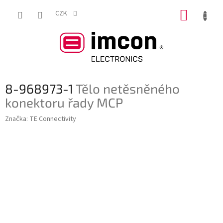
Přejít
NÁKUP
na
CZK
obsah
KOŠÍK
8-968973-1
Tělo netěsněného
konektoru řady MCP
Značka:
TE Connectivity