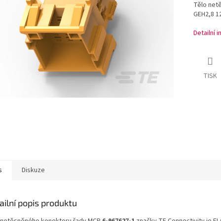
Tělo net
GEH2,8 12
Detailní 
TISK
s
Diskuze
ailní popis produktu
 netěsněného konektoru řady MCP
6-967627-1
značky TE Connectivity je FL