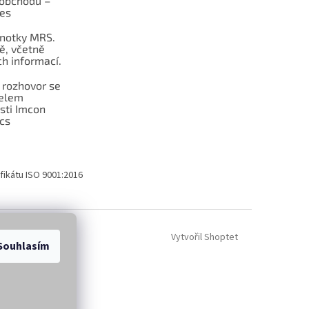
obchodu –
les
dnotky MRS.
ě, včetně
h informací.
 rozhovor se
telem
sti Imcon
cs
fikátu ISO 9001:2016
Vytvořil Shoptet
Souhlasím