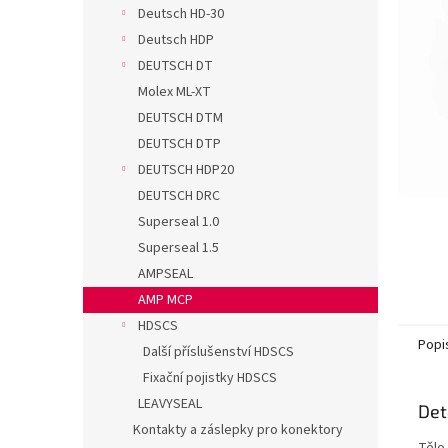
n
Deutsch HD-30
e
Deutsch HDP
l
DEUTSCH DT
Molex ML-XT
DEUTSCH DTM
DEUTSCH DTP
DEUTSCH HDP20
DEUTSCH DRC
Superseal 1.0
Superseal 1.5
AMPSEAL
AMP MCP
HDSCS
Popi
Další příslušenství HDSCS
Fixační pojistky HDSCS
LEAVYSEAL
Det
Kontakty a záslepky pro konektory
Tělo