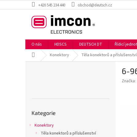
Přejít
+420 545 234 440
obchod@deutsch.cz
na
obsah
O nás
HDSCS
DEUTSCH DT
Řídicí jedn
Domů
Konektory
Těla konektorů a příslušenství
P
6-9
o
s
Značka:
t
r
a
n
Přeskočit
n
Kategorie
kategorie
í
p
Konektory
a
Těla konektorů a příslušenství