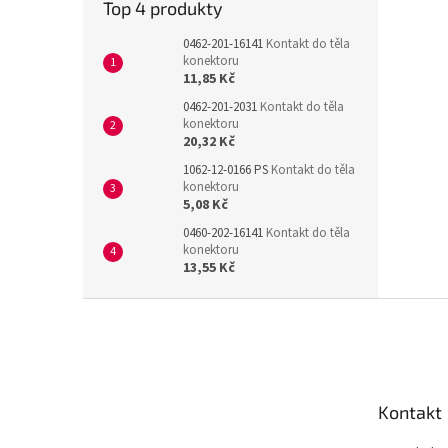
Top 4 produkty
0462-201-16141
Kontakt do těla
konektoru
11,85 Kč
0462-201-2031
Kontakt do těla
konektoru
20,32 Kč
1062-12-0166 PS
Kontakt do těla
konektoru
5,08 Kč
0460-202-16141
Kontakt do těla
konektoru
13,55 Kč
Z
á
p
a
t
Kontakt
í