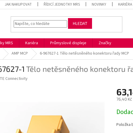
JAK NAKUPOVAT
ŘÍDICÍ JEDNOTKY MRS
NOVINKY
KARIÉRA
HLEDAT
otky MRS
Kariéra
Průmyslové displeje
Značky
AMP MCP
6-967627-1
Tělo netěsněného konektoru řady MCP
67627-1
Tělo netěsněného konektoru 
TE Connectivity
63,
76,40 Kč
Měrná
Dodac
cena:
Položka 