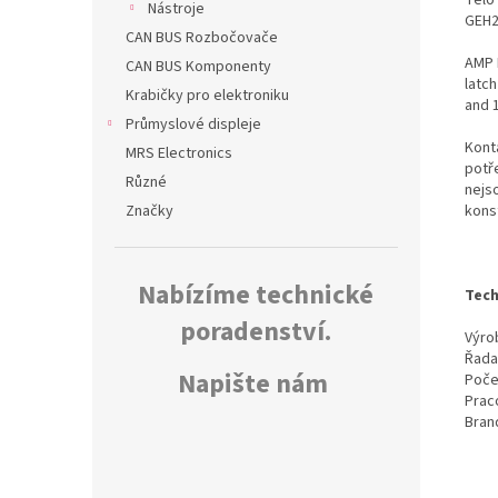
Nástroje
GEH2
CAN BUS Rozbočovače
AMP 
CAN BUS Komponenty
latch
Krabičky pro elektroniku
and 
Průmyslové displeje
Kont
MRS Electronics
potř
Různé
nejs
kons
Značky
Nabízíme technické
Tech
poradenství.
Výrob
Řada
Napište nám
Poče
Prac
Bran