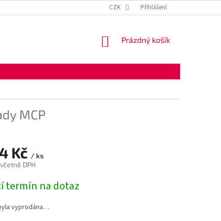
KONTAKTNÍ ÚDAJE
OBCHODNÍ PODMÍNKY
CZK
Přihlášení
OCHRANA OSOBNÍ
NÁKUPNÍ
Prázdný košík
KOŠÍK
řady MCP
14 Kč
/ ks
 včetně DPH
í termín na dotaz
byla vyprodána…