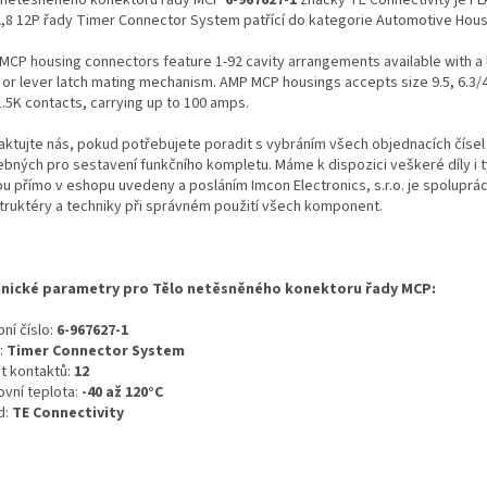
,8 12P řady Timer Connector System patřící do kategorie Automotive Hous
MCP housing connectors feature 1-92 cavity arrangements available with a 
 or lever latch mating mechanism. AMP MCP housings accepts size 9.5, 6.3/4
1.5K contacts, carrying up to 100 amps.
aktujte nás, pokud potřebujete poradit s vybráním všech objednacích čísel
ebných pro sestavení funkčního kompletu. Máme k dispozici veškeré díly i t
ou přímo v eshopu uvedeny a posláním Imcon Electronics, s.r.o. je spoluprá
truktéry a techniky při správném použití všech komponent.
nické parametry pro Tělo netěsněného konektoru řady MCP:
ní číslo:
6-967627-1
:
Timer Connector System
t kontaktů:
12
ovní teplota:
-40 až 120°C
d:
TE Connectivity