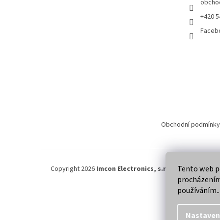
obcho
+420 5
Faceb
Obchodní podmínky
Tento web po
Copyright 2026
Imcon Electronics, s.r.o.
. Všechna práva
procházením 
používáním..
Nastaven