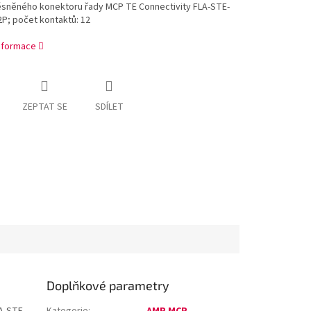
ěsněného konektoru řady MCP TE Connectivity FLA-STE-
P; počet kontaktů: 12
informace
ZEPTAT SE
SDÍLET
Doplňkové parametry
A-STE-
Kategorie
:
AMP MCP