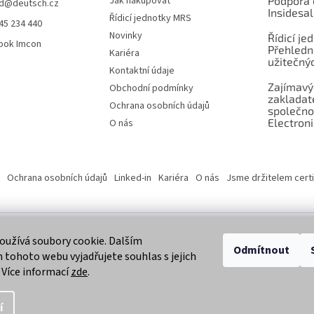
Jak nakupovat
Podpora 
d
@
deutsch.cz
Insidesa
Řídicí jednotky MRS
45 234 440
Novinky
Řídicí je
ook Imcon
Přehledn
Kariéra
užitečnýc
Kontaktní údaje
Zajímavý
Obchodní podmínky
zaklada
Ochrana osobních údajů
společno
Electroni
O nás
Ochrana osobních údajů
Linked-in
Kariéra
O nás
Jsme držitelem certi
užívá soubory cookie. Dalším
 vyhrazena.
Odmítnout
tohoto webu vyjadřujete souhlas s jejich
 Více informací
zde
.
í