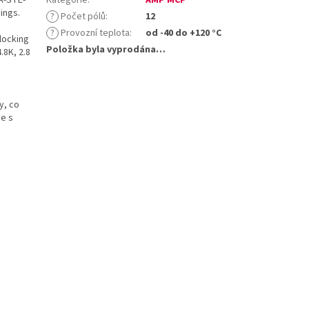
ings.
?
Počet pólů
:
12
?
Provozní teplota
:
od -40 do +120 °C
locking
Položka byla vyprodána…
.8K, 2.8
y, co
ce s