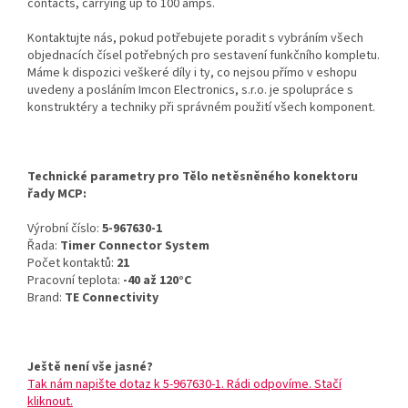
contacts, carrying up to 100 amps.
Kontaktujte nás, pokud potřebujete poradit s vybráním všech
objednacích čísel potřebných pro sestavení funkčního kompletu.
Máme k dispozici veškeré díly i ty, co nejsou přímo v eshopu
uvedeny a posláním Imcon Electronics, s.r.o. je spolupráce s
konstruktéry a techniky při správném použití všech komponent.
Technické parametry pro Tělo netěsněného konektoru
řady MCP:
Výrobní číslo:
5-967630-1
Řada:
Timer Connector System
Počet kontaktů:
21
Pracovní teplota:
-40 až 120°C
Brand:
TE Connectivity
Ještě není vše jasné?
Tak nám napište dotaz k 5-967630-1. Rádi odpovíme. Stačí
kliknout.