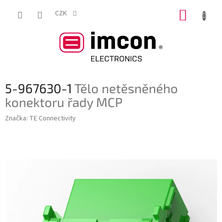
Přejít
NÁKUP
na
CZK
obsah
KOŠÍK
5-967630-1
Tělo netěsněného
konektoru řady MCP
Značka:
TE Connectivity