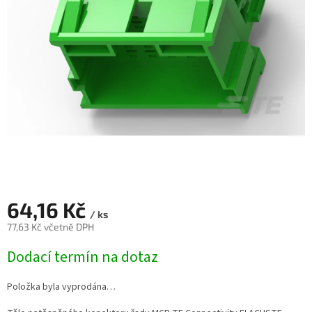
64,16 Kč
/ ks
77,63 Kč včetně DPH
Měrná
Dodací termín na dotaz
cena:
Položka byla vyprodána…