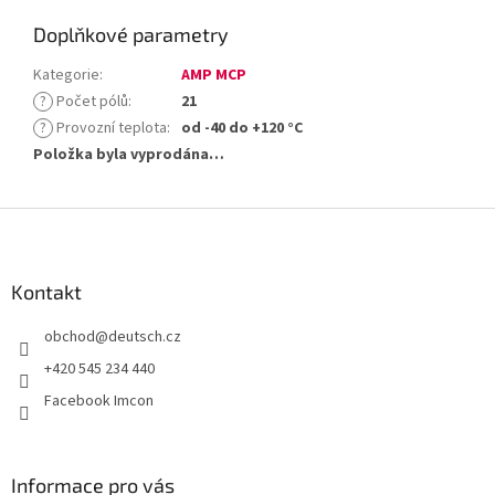
Doplňkové parametry
Kategorie
:
AMP MCP
?
Počet pólů
:
21
?
Provozní teplota
:
od -40 do +120 °C
Položka byla vyprodána…
Z
á
p
a
Kontakt
t
obchod
@
deutsch.cz
í
+420 545 234 440
Facebook Imcon
Informace pro vás