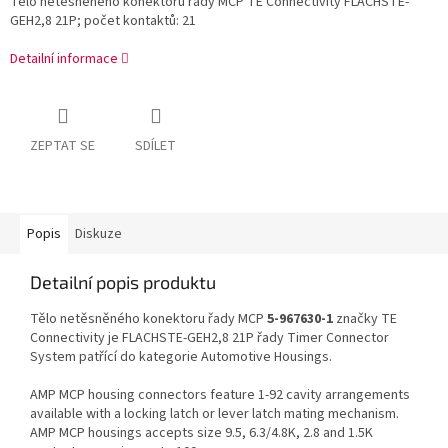
Tělo netěsněného konektoru řady MCP TE Connectivity FLACHSTE-
GEH2,8 21P; počet kontaktů: 21
Detailní informace
ZEPTAT SE
SDÍLET
Popis
Diskuze
Detailní popis produktu
Tělo netěsněného konektoru řady MCP
5-967630-1
značky TE
Connectivity je FLACHSTE-GEH2,8 21P řady Timer Connector
System patřící do kategorie Automotive Housings.
AMP MCP housing connectors feature 1-92 cavity arrangements
available with a locking latch or lever latch mating mechanism.
AMP MCP housings accepts size 9.5, 6.3/4.8K, 2.8 and 1.5K