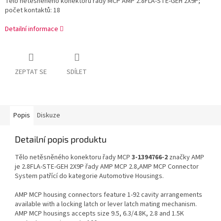
Tělo netěsněného konektoru řady MCP AMP 2.8FLA-STE-GEH 2X9P;
počet kontaktů: 18
Detailní informace
ZEPTAT SE
SDÍLET
Popis
Diskuze
Detailní popis produktu
Tělo netěsněného konektoru řady MCP
3-1394766-2
značky AMP
je 2.8FLA-STE-GEH 2X9P řady AMP MCP 2.8,AMP MCP Connector
System patřící do kategorie Automotive Housings.
AMP MCP housing connectors feature 1-92 cavity arrangements
available with a locking latch or lever latch mating mechanism.
AMP MCP housings accepts size 9.5, 6.3/4.8K, 2.8 and 1.5K