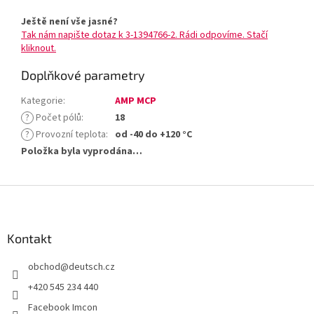
Ještě není vše jasné?
Tak nám napište dotaz k 3-1394766-2. Rádi odpovíme. Stačí
kliknout.
Doplňkové parametry
Kategorie
:
AMP MCP
?
Počet pólů
:
18
?
Provozní teplota
:
od -40 do +120 °C
Položka byla vyprodána…
Z
á
p
a
Kontakt
t
obchod
@
deutsch.cz
í
+420 545 234 440
Facebook Imcon