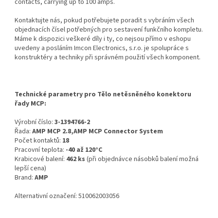
contacts, carrying up to 100 amps.
Kontaktujte nás, pokud potřebujete poradit s vybráním všech
objednacích čísel potřebných pro sestavení funkčního kompletu.
Máme k dispozici veškeré díly i ty, co nejsou přímo v eshopu
uvedeny a posláním Imcon Electronics, s.r.o. je spolupráce s
konstruktéry a techniky při správném použití všech komponent.
Technické parametry pro Tělo netěsněného konektoru
řady MCP:
Výrobní číslo:
3-1394766-2
Řada:
AMP MCP 2.8,AMP MCP Connector System
Počet kontaktů:
18
Pracovní teplota:
-40 až 120°C
Krabicové balení:
462 ks
(při objednávce násobků balení možná
lepší cena)
Brand:
AMP
Alternativní označení: 510062003056