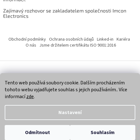
Zajímavý rozhovor se zakladatelem společnosti Imcon
Electronics
Obchodní podmínky
Ochrana osobních údajů
Linked-in
Kariéra
O nás
Jsme držitelem certifikátu ISO 9001:2016
Vytvořil Shoptet
Tento web používá soubory cookie. Dalším procházením
tohoto webu vyjadřujete souhlas s jejich používáním.. Více
Copyright 2026
Imcon Electronics, s.r.o.
. Všechna práva
informací
zde
.
vyhrazena.
Nastavení
Odmítnout
Souhlasím