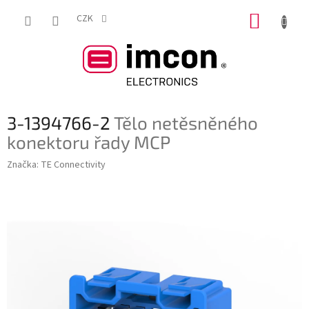
Přejít
NÁKUP
na
CZK
obsah
KOŠÍK
3-1394766-2
Tělo netěsněného
konektoru řady MCP
Značka:
TE Connectivity