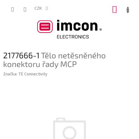
Přejít
NÁKUP
na
CZK
obsah
KOŠÍK
2177666-1
Tělo netěsněného
konektoru řady MCP
Značka:
TE Connectivity