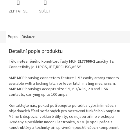
ZEPTAT SE
SDÍLET
Popis
Diskuze
Detailní popis produktu
Tělo netěsněného konektoru řady MCP
2177666-1
značky TE
Connectivity je 11POS,JPT,REC HSG,ASSY.
AMP MCP housing connectors feature 1-92 cavity arrangements
available with a locking latch or lever latch mating mechanism.
AMP MCP housings accepts size 9.5, 6.3/4.8K, 2.8 and 1.5K
contacts, carrying up to 100 amps.
Kontaktujte nás, pokud potřebujete poradit s vybráním všech
objednacích čísel potřebných pro sestavení funkčního kompletu.
Máme k dispozici veškeré díly i ty, co nejsou přímo v eshopu
uvedeny a posláním Imcon Electronics, s.r.o. je spolupráce s
konstruktéry a techniky při správném použití všech komponent.