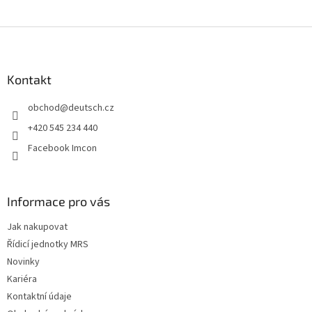
Z
á
p
a
Kontakt
t
obchod
@
deutsch.cz
í
+420 545 234 440
Facebook Imcon
Informace pro vás
Jak nakupovat
Řídicí jednotky MRS
Novinky
Kariéra
Kontaktní údaje