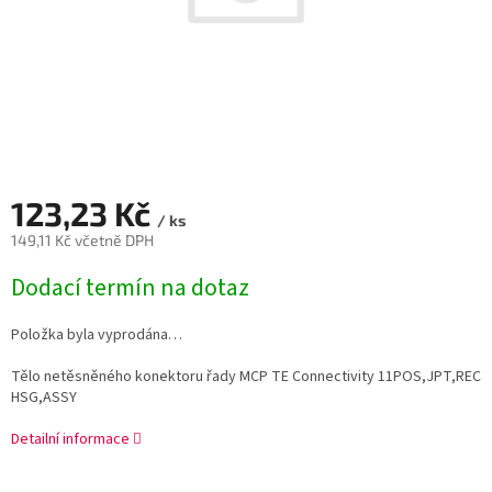
123,23 Kč
/ ks
149,11 Kč včetně DPH
Měrná
Dodací termín na dotaz
cena:
Položka byla vyprodána…
Tělo netěsněného konektoru řady MCP TE Connectivity 11POS,JPT,REC
HSG,ASSY
Detailní informace