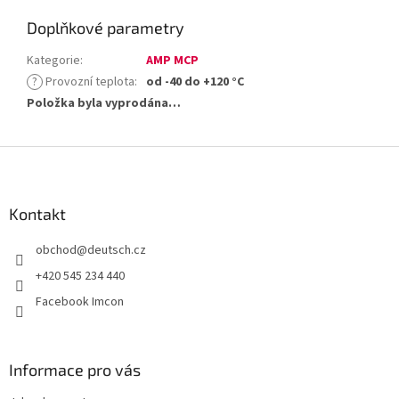
Doplňkové parametry
Kategorie
:
AMP MCP
?
Provozní teplota
:
od -40 do +120 °C
Položka byla vyprodána…
Z
á
p
a
Kontakt
t
obchod
@
deutsch.cz
í
+420 545 234 440
Facebook Imcon
Informace pro vás