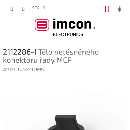
Přejít
NÁKUP
na
CZK
obsah
KOŠÍK
2112286-1
Tělo netěsněného
konektoru řady MCP
Značka:
TE Connectivity