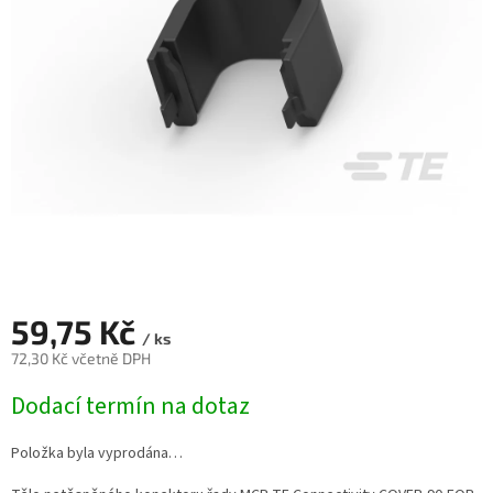
59,75 Kč
/ ks
72,30 Kč včetně DPH
Měrná
Dodací termín na dotaz
cena:
Položka byla vyprodána…