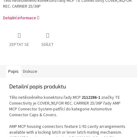
Tělo netěsněného konektoru řady MCP TE Connectivity COVER,90,FOR
REC. CARRIER 25/36P
Detailní informace
ZEPTAT SE
SDÍLET
Popis
Diskuze
Detailní popis produktu
Tělo netěsněného konektoru řady MCP
2112286-1
značky TE
Connectivity je COVER,90,FOR REC. CARRIER 25/36P řady AMP
MCP Connector System patřící do kategorie Automotive
Connector Caps & Covers.
AMP MCP housing connectors feature 1-92 cavity arrangements
available with a locking latch or lever latch mating mechanism.