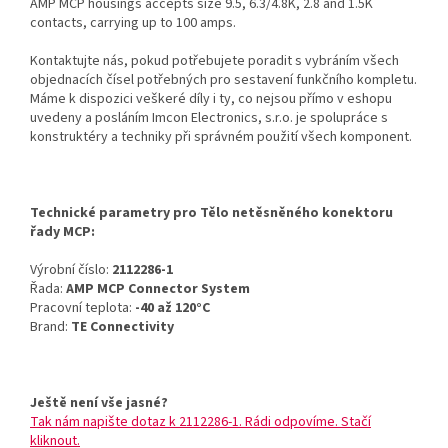
AMP MCP housings accepts size 9.5, 6.3/4.8K, 2.8 and 1.5K
contacts, carrying up to 100 amps.
Kontaktujte nás, pokud potřebujete poradit s vybráním všech
objednacích čísel potřebných pro sestavení funkčního kompletu.
Máme k dispozici veškeré díly i ty, co nejsou přímo v eshopu
uvedeny a posláním Imcon Electronics, s.r.o. je spolupráce s
konstruktéry a techniky při správném použití všech komponent.
Technické parametry pro Tělo netěsněného konektoru
řady MCP:
Výrobní číslo:
2112286-1
Řada:
AMP MCP Connector System
Pracovní teplota:
-40 až 120°C
Brand:
TE Connectivity
Ještě není vše jasné?
Tak nám napište dotaz k 2112286-1. Rádi odpovíme. Stačí
kliknout.