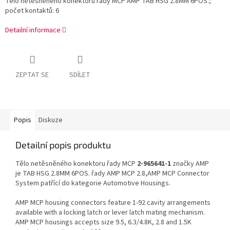
Tělo netěsněného konektoru řady MCP AMP TAB HSG 2.8MM 6POS.;
počet kontaktů: 6
Detailní informace
ZEPTAT SE
SDÍLET
Popis
Diskuze
Detailní popis produktu
Tělo netěsněného konektoru řady MCP
2-965641-1
značky AMP
je TAB HSG 2.8MM 6POS. řady AMP MCP 2.8,AMP MCP Connector
System patřící do kategorie Automotive Housings.
AMP MCP housing connectors feature 1-92 cavity arrangements
available with a locking latch or lever latch mating mechanism.
AMP MCP housings accepts size 9.5, 6.3/4.8K, 2.8 and 1.5K