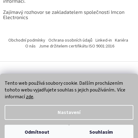
informací.
Zajímavý rozhovor se zakladatelem společnosti Imcon
Electronics
Obchodní podmínky
Ochrana osobních údajů
Linked-in
Kariéra
O nás
Jsme držitelem certifikátu ISO 9001:2016
Vytvořil Shoptet
Tento web používá soubory cookie. Dalším procházením
tohoto webu vyjadřujete souhlas s jejich používáním.. Více
Copyright 2026
Imcon Electronics, s.r.o.
. Všechna práva
informací
zde
.
vyhrazena.
Nastavení
Odmítnout
Souhlasím