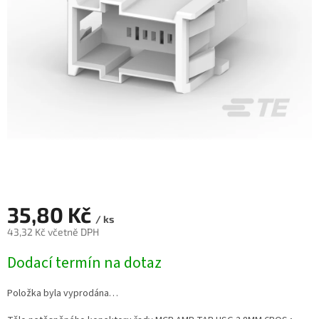
35,80 Kč
/ ks
43,32 Kč včetně DPH
Měrná
Dodací termín na dotaz
cena:
Položka byla vyprodána…