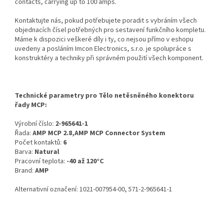
contacts, carrying up to 100 amps.
Kontaktujte nás, pokud potřebujete poradit s vybráním všech
objednacích čísel potřebných pro sestavení funkčního kompletu.
Máme k dispozici veškeré díly i ty, co nejsou přímo v eshopu
uvedeny a posláním Imcon Electronics, s.r.o. je spolupráce s
konstruktéry a techniky při správném použití všech komponent.
Technické parametry pro Tělo netěsněného konektoru
řady MCP:
Výrobní číslo:
2-965641-1
Řada:
AMP MCP 2.8,AMP MCP Connector System
Počet kontaktů:
6
Barva:
Natural
Pracovní teplota:
-40 až 120°C
Brand:
AMP
Alternativní označení: 1021-007954-00, 571-2-965641-1