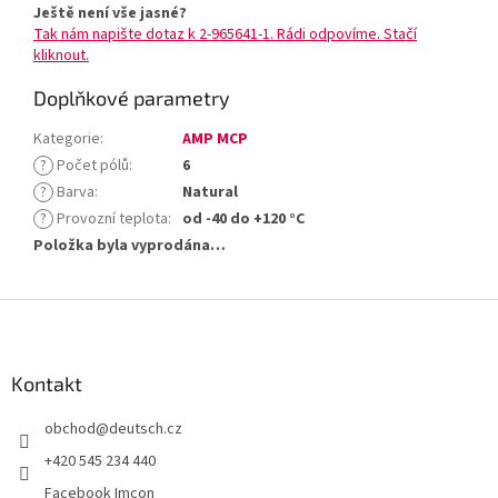
Ještě není vše jasné?
Tak nám napište dotaz k 2-965641-1. Rádi odpovíme. Stačí
kliknout.
Doplňkové parametry
Kategorie
:
AMP MCP
?
Počet pólů
:
6
?
Barva
:
Natural
?
Provozní teplota
:
od -40 do +120 °C
Položka byla vyprodána…
Z
á
p
a
Kontakt
t
obchod
@
deutsch.cz
í
+420 545 234 440
Facebook Imcon