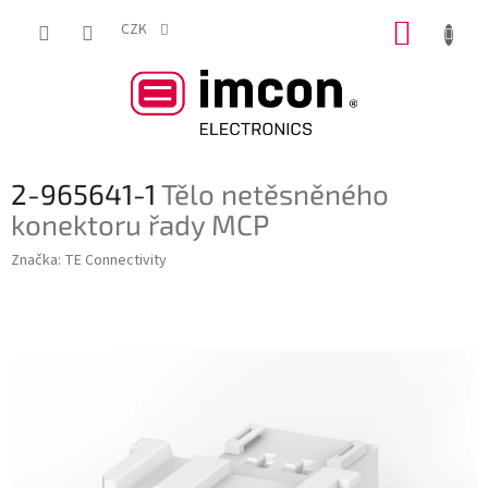
Přejít
NÁKUP
na
CZK
obsah
KOŠÍK
2-965641-1
Tělo netěsněného
konektoru řady MCP
Značka:
TE Connectivity