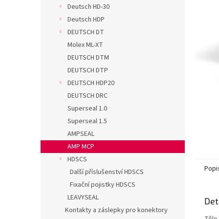
n
Deutsch HD-30
e
Deutsch HDP
l
DEUTSCH DT
Molex ML-XT
DEUTSCH DTM
DEUTSCH DTP
DEUTSCH HDP20
DEUTSCH DRC
Superseal 1.0
Superseal 1.5
AMPSEAL
AMP MCP
HDSCS
Popi
Další příslušenství HDSCS
Fixační pojistky HDSCS
LEAVYSEAL
Det
Kontakty a záslepky pro konektory
Tělo