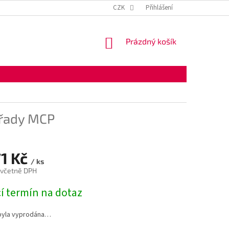
KONTAKTNÍ ÚDAJE
OBCHODNÍ PODMÍNKY
CZK
Přihlášení
OCHRANA OSOBNÍ
NÁKUPNÍ
Prázdný košík
KOŠÍK
 řady MCP
71 Kč
/ ks
 včetně DPH
í termín na dotaz
byla vyprodána…