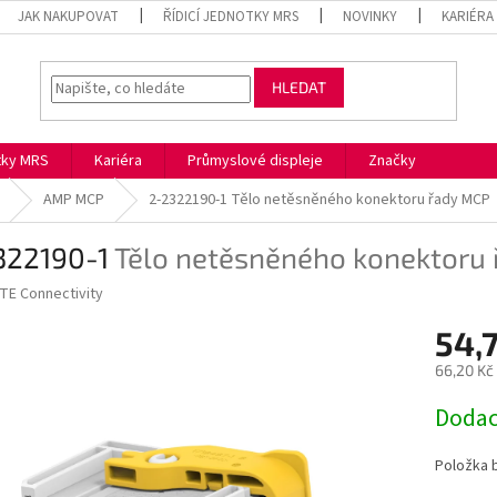
JAK NAKUPOVAT
ŘÍDICÍ JEDNOTKY MRS
NOVINKY
KARIÉRA
HLEDAT
otky MRS
Kariéra
Průmyslové displeje
Značky
AMP MCP
2-2322190-1
Tělo netěsněného konektoru řady MCP
322190-1
Tělo netěsněného konektoru
TE Connectivity
54,
66,20 Kč
Měrná
Dodac
cena:
Položka 