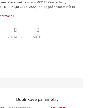
ěsněného konektoru řady MCP TE Connectivity
P MCP 2.8,REC HSG ASSY,COD B; počet kontaktů: 18
informace
ZEPTAT SE
SDÍLET
Doplňkové parametry
 18POS,AMP
Kategorie
:
AMP MCP