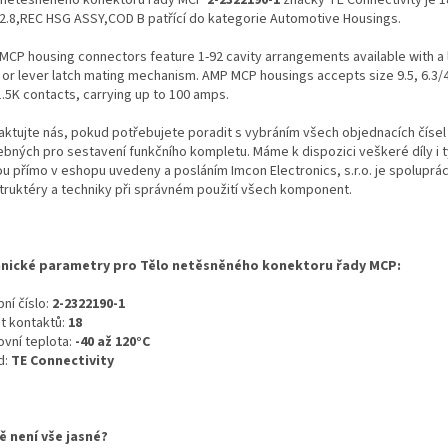
2.8,REC HSG ASSY,COD B patřící do kategorie Automotive Housings.
MCP housing connectors feature 1-92 cavity arrangements available with a 
 or lever latch mating mechanism. AMP MCP housings accepts size 9.5, 6.3/4
1.5K contacts, carrying up to 100 amps.
aktujte nás, pokud potřebujete poradit s vybráním všech objednacích čísel
ebných pro sestavení funkčního kompletu. Máme k dispozici veškeré díly i t
ou přímo v eshopu uvedeny a posláním Imcon Electronics, s.r.o. je spoluprá
truktéry a techniky při správném použití všech komponent.
nické parametry pro Tělo netěsněného konektoru řady MCP:
ní číslo:
2-2322190-1
t kontaktů:
18
ovní teplota:
-40 až 120°C
d:
TE Connectivity
ě není vše jasné?