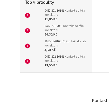
Top 4 produkty
0462-201-16141
Kontakt do těla
konektoru
11,85 Kč
0462-201-2031
Kontakt do těla
konektoru
20,32 Kč
1062-12-0166 PS
Kontakt do těla
konektoru
5,08 Kč
0460-202-16141
Kontakt do těla
konektoru
13,55 Kč
Z
á
p
a
t
Kontakt
í