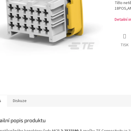
Tělo net
18POS,AM
Detailní 
TISK
s
Diskuze
ailní popis produktu
 netěsněného konektoru řady MCP
2-2322190-1
značky TE Connectivity je