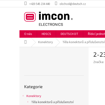
Přejít
+420 545 234 440
obchod@deutsch.cz
na
obsah
O nás
HDSCS
DEUTSCH DT
Řídicí jedn
Domů
Konektory
Těla konektorů a příslušenství
P
2-2
o
s
Značka:
t
r
a
n
Přeskočit
n
Kategorie
kategorie
í
p
Konektory
a
Těla konektorů a příslušenství