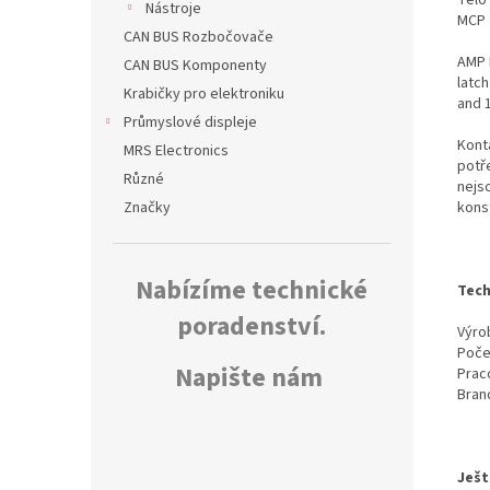
Nástroje
MCP 
CAN BUS Rozbočovače
AMP 
CAN BUS Komponenty
latch
Krabičky pro elektroniku
and 
Průmyslové displeje
Kont
MRS Electronics
potř
Různé
nejs
kons
Značky
Nabízíme technické
Tech
poradenství.
Výrob
Poče
Napište nám
Prac
Bran
Ješt