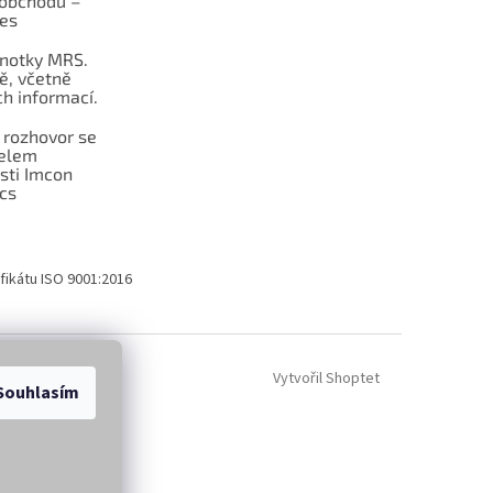
obchodu –
les
dnotky MRS.
ě, včetně
h informací.
 rozhovor se
telem
sti Imcon
cs
fikátu ISO 9001:2016
Vytvořil Shoptet
Souhlasím