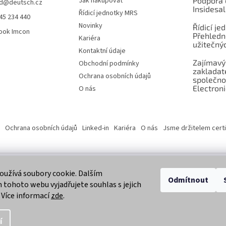
Jak nakupovat
Podpora 
d
@
deutsch.cz
Insidesa
Řídicí jednotky MRS
45 234 440
Novinky
Řídicí je
ook Imcon
Přehledn
Kariéra
užitečnýc
Kontaktní údaje
Zajímavý
Obchodní podmínky
zaklada
Ochrana osobních údajů
společno
Electroni
O nás
Ochrana osobních údajů
Linked-in
Kariéra
O nás
Jsme držitelem certi
užívá soubory cookie. Dalším
 vyhrazena.
Odmítnout
tohoto webu vyjadřujete souhlas s jejich
 Více informací
zde
.
í