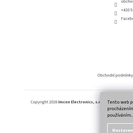
obcho
+420 5
Faceb
Obchodní podmínky
Tento web po
Copyright 2026
Imcon Electronics, s.r.o.
. Všechna práva
procházením 
používáním..
Nastaven