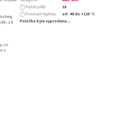
?
Počet pólů
:
18
?
Provozní teplota
:
od -40 do +120 °C
locking
Položka byla vyprodána…
.8K, 2.8
y, co
ce s