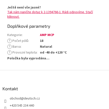
Ještě není vše jasné?
Tak nám napište dotaz k 2-1394766-1. Rádi odpovíme. Stačí
kliknout.
Doplňkové parametry
Kategorie
:
AMP MCP
?
Počet pólů
:
18
?
Barva
:
Natural
?
Provozní teplota
:
od -40 do +120 °C
Položka byla vyprodána…
Z
á
p
a
Kontakt
t
obchod
@
deutsch.cz
í
+420 545 234 440