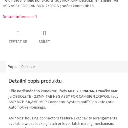
Tělo netěsněného konektoru řady MCP AMP OBSOLETE - 2.8MM TAB
HSG ASSY FOR CAN-SIGN.2X9POS.; počet kontaktů: 18
Detailní informace
ZEPTAT SE
SDÍLET
Popis
Diskuze
Detailní popis produktu
Tělo netěsněného konektoru řady MCP
2-1394766-1
značky AMP
je OBSOLETE - 2.8MM TAB HSG ASSY FOR CAN-SIGN.2X9POS. řady
AMP MCP 2.8,AMP MCP Connector System patřící do kategorie
Automotive Housings.
AMP MCP housing connectors feature 1-92 cavity arrangements
available with a locking latch or lever latch mating mechanism.