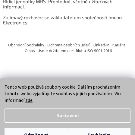
Řídicí jednotky MRS. Přehledně, včetně užitečných
informací.
Zajímavý rozhovor se zakladatelem společnosti Imcon
Electronics
Obchodní podmínky
Ochrana osobních údajů
Linked-in
Kariéra
O nás
Jsme držitelem certifikátu ISO 9001:2016
Vytvořil Shoptet
Tento web používá soubory cookie. Dalším procházením
tohoto webu vyjadřujete souhlas s jejich používáním.. Více
Copyright 2026
Imcon Electronics, s.r.o.
. Všechna práva
informací
zde
.
vyhrazena.
Nastavení