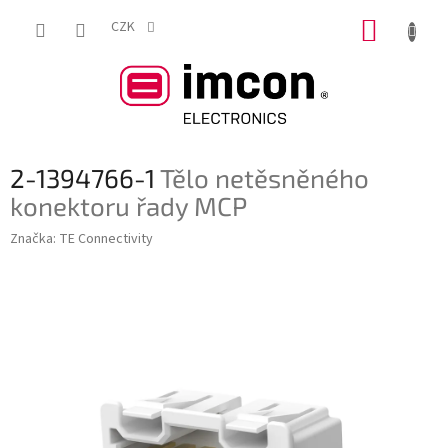
Přejít
NÁKUP
na
CZK
obsah
KOŠÍK
2-1394766-1
Tělo netěsněného
konektoru řady MCP
Značka:
TE Connectivity