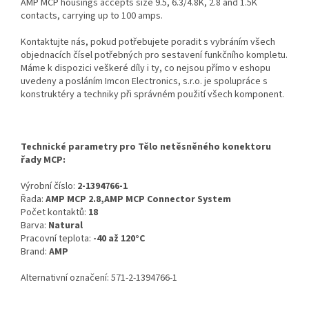
AMP MCP housings accepts size 9.5, 6.3/4.8K, 2.8 and 1.5K
contacts, carrying up to 100 amps.
Kontaktujte nás, pokud potřebujete poradit s vybráním všech
objednacích čísel potřebných pro sestavení funkčního kompletu.
Máme k dispozici veškeré díly i ty, co nejsou přímo v eshopu
uvedeny a posláním Imcon Electronics, s.r.o. je spolupráce s
konstruktéry a techniky při správném použití všech komponent.
Technické parametry pro Tělo netěsněného konektoru
řady MCP:
Výrobní číslo:
2-1394766-1
Řada:
AMP MCP 2.8,AMP MCP Connector System
Počet kontaktů:
18
Barva:
Natural
Pracovní teplota:
-40 až 120°C
Brand:
AMP
Alternativní označení: 571-2-1394766-1