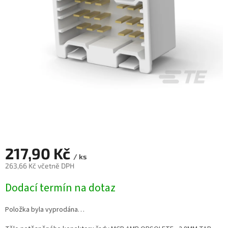
217,90 Kč
/ ks
263,66 Kč včetně DPH
Měrná
Dodací termín na dotaz
cena:
Položka byla vyprodána…