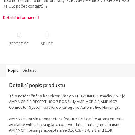
Tělo netěsněného konektoru řady MCP AMP AMP MCP 2.8 RECEPT HSG
7 POS; počet kontaktů: 7
Detailní informace
ZEPTAT SE
SDÍLET
Popis
Diskuze
Detailní popis produktu
Tělo netěsněného konektoru řady MCP
1718488-1
značky AMP je
AMP MCP 2.8 RECEPT HSG 7 POS řady AMP MCP 2.8,AMP MCP
Connector System patřící do kategorie Automotive Housings.
AMP MCP housing connectors feature 1-92 cavity arrangements
available with a locking latch or lever latch mating mechanism.
AMP MCP housings accepts size 9.5, 6.3/4.8K, 2.8 and 1.5K