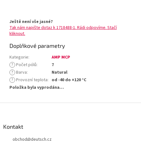
Ještě není vše jasné?
Tak nám napište dotaz k 1718488-1. Rádi odpovíme. Stačí
kliknout.
Doplňkové parametry
Kategorie
:
AMP MCP
?
Počet pólů
:
7
?
Barva
:
Natural
?
Provozní teplota
:
od -40 do +120 °C
Položka byla vyprodána…
Z
á
p
a
Kontakt
t
obchod
@
deutsch.cz
í