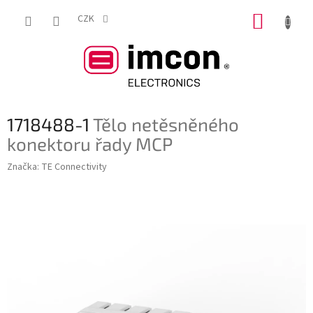
Přejít
NÁKUP
na
CZK
obsah
KOŠÍK
1718488-1
Tělo netěsněného
konektoru řady MCP
Značka:
TE Connectivity