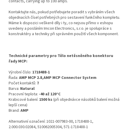
contacts, carrying up to 100 amps.
Kontaktujte nás, pokud potřebujete poradit s vybráním všech
objednacích čísel potřebných pro sestavení funkčního kompletu.
Máme k dispozici veškeré díly i ty, co nejsou přímo v eshopu
uvedeny a posláním Imcon Electronics, s.r.o. je spolupráce s
konstruktéry a techniky při správném použití všech komponent.
Technické parametry pro Tělo netěsněného konektoru
řady MCP:
Výrobní číslo:
1718488-1
Řada:
AMP MCP 2.8,AMP MCP Connector System
Počet kontaktů:
7
Barva:
Natural
Pracovní teplota:
-40 až 120°C
Krabicové balení:
1500 ks
(při objednávce násobků balení možná
lepší cena)
Brand:
AMP
Alternativní označení: 1021-007983-00, 1718488-1,
2.000.030.02084, 510062005304, 571-1718488-1