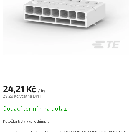
24,21 Kč
/ ks
29,29 Kč včetně DPH
Měrná
Dodací termín na dotaz
cena:
Položka byla vyprodána…