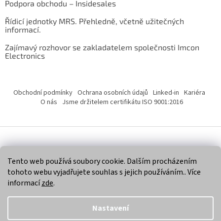
Podpora obchodu – Insidesales
Řídicí jednotky MRS. Přehledně, včetně užitečných
informací.
Zajímavý rozhovor se zakladatelem společnosti Imcon
Electronics
Obchodní podmínky
Ochrana osobních údajů
Linked-in
Kariéra
O nás
Jsme držitelem certifikátu ISO 9001:2016
Vytvořil Shoptet
Tento web používá soubory cookie. Dalším procházením
tohoto webu vyjadřujete souhlas s jejich používáním.. Více
Copyright 2026
Imcon Electronics, s.r.o.
. Všechna práva
informací
zde
.
vyhrazena.
Nastavení