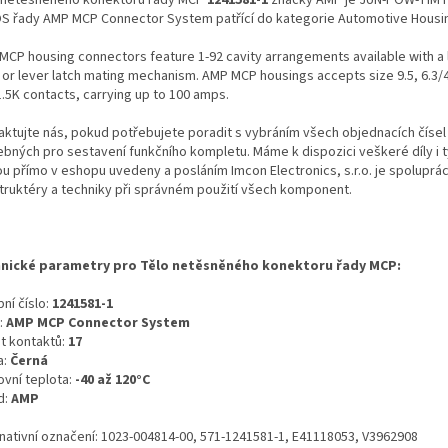
S řady AMP MCP Connector System patřící do kategorie Automotive Housi
MCP housing connectors feature 1-92 cavity arrangements available with a 
 or lever latch mating mechanism. AMP MCP housings accepts size 9.5, 6.3/4
1.5K contacts, carrying up to 100 amps.
aktujte nás, pokud potřebujete poradit s vybráním všech objednacích čísel
ebných pro sestavení funkčního kompletu. Máme k dispozici veškeré díly i t
ou přímo v eshopu uvedeny a posláním Imcon Electronics, s.r.o. je spoluprá
truktéry a techniky při správném použití všech komponent.
nické parametry pro Tělo netěsněného konektoru řady MCP:
ní číslo:
1241581-1
:
AMP MCP Connector System
t kontaktů:
17
a:
Černá
ovní teplota:
-40 až 120°C
d:
AMP
rnativní označení: 1023-004814-00, 571-1241581-1, E41118053, V3962908