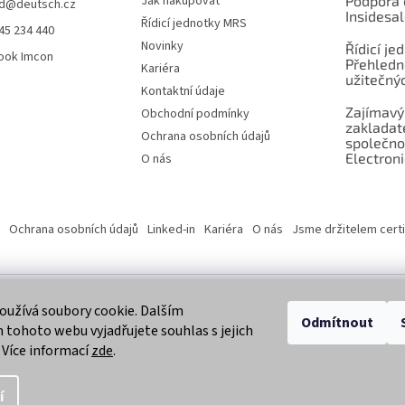
Jak nakupovat
Podpora 
d
@
deutsch.cz
Insidesa
Řídicí jednotky MRS
45 234 440
Novinky
Řídicí je
ook Imcon
Přehledn
Kariéra
užitečnýc
Kontaktní údaje
Zajímavý
Obchodní podmínky
zaklada
Ochrana osobních údajů
společno
Electroni
O nás
Ochrana osobních údajů
Linked-in
Kariéra
O nás
Jsme držitelem certi
užívá soubory cookie. Dalším
 vyhrazena.
Odmítnout
tohoto webu vyjadřujete souhlas s jejich
 Více informací
zde
.
í