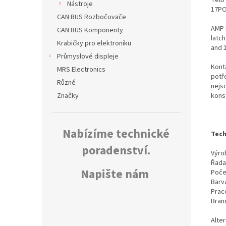
Nástroje
17PO
CAN BUS Rozbočovače
AMP 
CAN BUS Komponenty
latch
Krabičky pro elektroniku
and 
Průmyslové displeje
Kont
MRS Electronics
potř
Různé
nejs
kons
Značky
Nabízíme technické
Tech
poradenství.
Výrob
Řada
Napište nám
Poče
Barv
Prac
Bran
Alte