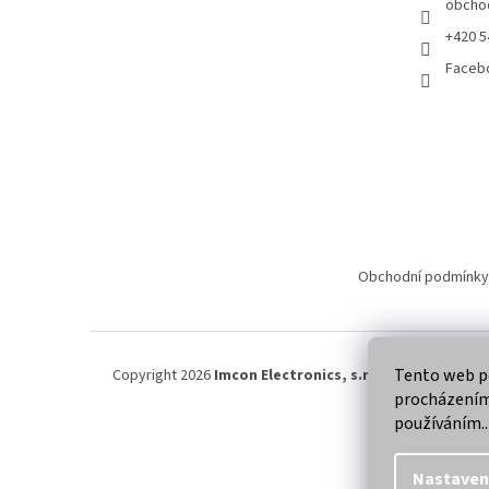
obcho
+420 5
Faceb
Obchodní podmínky
Tento web po
Copyright 2026
Imcon Electronics, s.r.o.
. Všechna práva
procházením 
používáním..
Nastaven