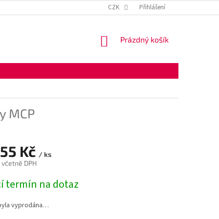
KONTAKTNÍ ÚDAJE
OBCHODNÍ PODMÍNKY
CZK
Přihlášení
OCHRANA OSOBNÍ
NÁKUPNÍ
Prázdný košík
KOŠÍK
dy MCP
,55 Kč
/ ks
č včetně DPH
í termín na dotaz
byla vyprodána…