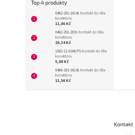
Top 4 produkty
0462-201-16141
Kontakt do těla
konektoru
11,86 Kč
0462-201-2031
Kontakt do těla
konektoru
20,34 Kč
1062-12-0166 PS
Kontakt do těla
konektoru
5,08 Kč
0460-202-16141
Kontakt do těla
konektoru
13,56 Kč
Z
á
p
a
t
Kontakt
í