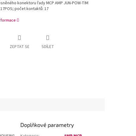
ěsněného konektoru řady MCP AMP JUN-POW-TIM
17POS; počet kontaktů: 17
informace
ZEPTAT SE
SDÍLET
Doplňkové parametry
 HOUSING
Kategorie
:
AMP MCP