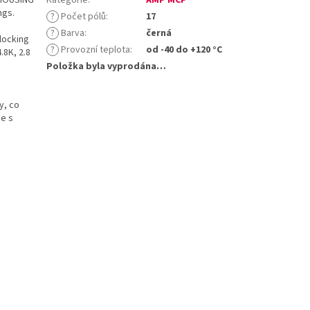
ngs.
?
Počet pólů
:
17
?
Barva
:
černá
locking
?
Provozní teplota
:
od -40 do +120 °C
.8K, 2.8
Položka byla vyprodána…
y, co
ce s