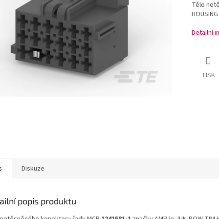
Tělo net
HOUSING 
Detailní 
TISK
s
Diskuze
ailní popis produktu
 netěsněného konektoru řady MCP
1241581-1
značky AMP je JUN-POW-TIM