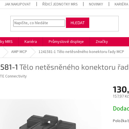
JAK NAKUPOVAT
ŘÍDICÍ JEDNOTKY MRS
NOVINKY
KARIÉRA
HLEDAT
otky MRS
Kariéra
Průmyslové displeje
Značky
AMP MCP
1241581-1
Tělo netěsněného konektoru řady MCP
1581-1
Tělo netěsněného konektoru řa
TE Connectivity
130
157,97 K
Měrná
Dodac
cena:
Položka 