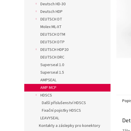
n
Deutsch HD-30
e
Deutsch HDP
l
DEUTSCH DT
Molex ML-XT
DEUTSCH DTM
DEUTSCH DTP
DEUTSCH HDP20
DEUTSCH DRC
Superseal 1.0
Superseal 1.5
AMPSEAL
AMP MCP
HDSCS
Popi
Další příslušenství HDSCS
Fixační pojistky HDSCS
LEAVYSEAL
Det
Kontakty a záslepky pro konektory
Tělo