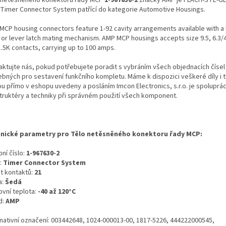
 Timer Connector System patřící do kategorie Automotive Housings.
MCP housing connectors feature 1-92 cavity arrangements available with a 
 or lever latch mating mechanism. AMP MCP housings accepts size 9.5, 6.3/4
1.5K contacts, carrying up to 100 amps.
aktujte nás, pokud potřebujete poradit s vybráním všech objednacích čísel
ebných pro sestavení funkčního kompletu. Máme k dispozici veškeré díly i t
ou přímo v eshopu uvedeny a posláním Imcon Electronics, s.r.o. je spoluprá
truktéry a techniky při správném použití všech komponent.
nické parametry pro Tělo netěsněného konektoru řady MCP:
ní číslo:
1-967630-2
:
Timer Connector System
t kontaktů:
21
a:
Šedá
ovní teplota:
-40 až 120°C
d:
AMP
rnativní označení: 003442648, 1024-000013-00, 1817-5226, 444222000545,