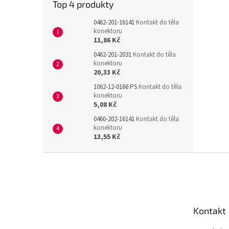
Top 4 produkty
0462-201-16141
Kontakt do těla
konektoru
11,86 Kč
0462-201-2031
Kontakt do těla
konektoru
20,33 Kč
1062-12-0166 PS
Kontakt do těla
konektoru
5,08 Kč
0460-202-16141
Kontakt do těla
konektoru
13,55 Kč
Z
á
p
a
t
Kontakt
í