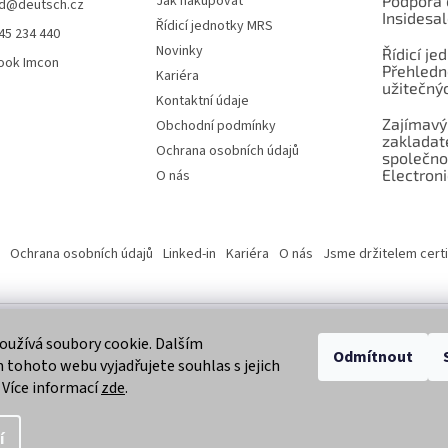
Jak nakupovat
Podpora 
d
@
deutsch.cz
Insidesa
Řídicí jednotky MRS
45 234 440
Novinky
Řídicí je
ook Imcon
Přehledn
Kariéra
užitečnýc
Kontaktní údaje
Zajímavý
Obchodní podmínky
zaklada
Ochrana osobních údajů
společno
Electroni
O nás
Ochrana osobních údajů
Linked-in
Kariéra
O nás
Jsme držitelem certi
užívá soubory cookie. Dalším
 vyhrazena.
Odmítnout
tohoto webu vyjadřujete souhlas s jejich
 Více informací
zde
.
í