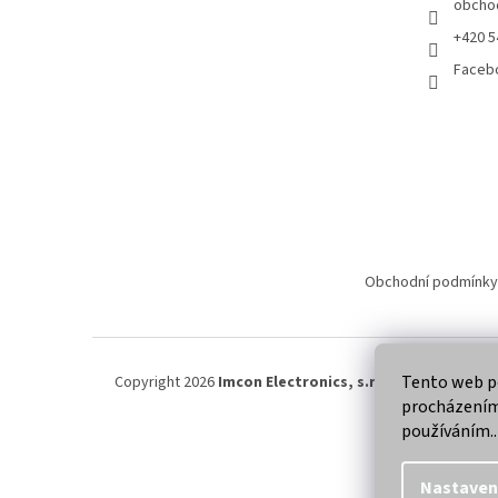
obcho
+420 5
Faceb
Obchodní podmínky
Tento web po
Copyright 2026
Imcon Electronics, s.r.o.
. Všechna práva
procházením 
používáním..
Nastaven