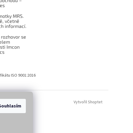
obchodu –
les
dnotky MRS.
ě, včetně
h informací.
 rozhovor se
telem
sti Imcon
cs
fikátu ISO 9001:2016
Vytvořil Shoptet
Souhlasím