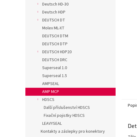
n
Deutsch HD-30
e
Deutsch HDP
l
DEUTSCH DT
Molex ML-XT
DEUTSCH DTM
DEUTSCH DTP
DEUTSCH HDP20
DEUTSCH DRC
Superseal 1.0
Superseal 1.5
AMPSEAL
AMP MCP
HDSCS
Popi
Další příslušenství HDSCS
Fixační pojistky HDSCS
LEAVYSEAL
Det
Kontakty a záslepky pro konektory
Tělo