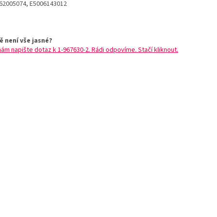
62005074, E5006143012
ě není vše jasné?
nám napište dotaz k 1-967630-2. Rádi odpovíme. Stačí kliknout.