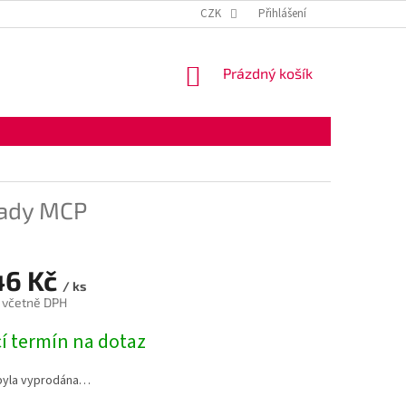
KONTAKTNÍ ÚDAJE
OBCHODNÍ PODMÍNKY
CZK
Přihlášení
OCHRANA OSOBNÍ
NÁKUPNÍ
Prázdný košík
KOŠÍK
řady MCP
46 Kč
/ ks
 včetně DPH
í termín na dotaz
byla vyprodána…