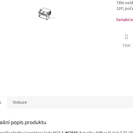
Tělo net
21P; poče
Detailní 
TISK
s
Diskuze
ailní popis produktu
 netěsněného konektoru řady MCP
1-967630-2
značky AMP je FLACH-STE-GE