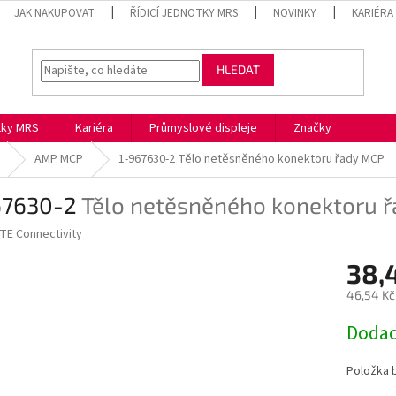
JAK NAKUPOVAT
ŘÍDICÍ JEDNOTKY MRS
NOVINKY
KARIÉRA
HLEDAT
otky MRS
Kariéra
Průmyslové displeje
Značky
AMP MCP
1-967630-2
Tělo netěsněného konektoru řady MCP
67630-2
Tělo netěsněného konektoru 
TE Connectivity
38,
46,54 Kč
Měrná
Dodac
cena:
Položka 