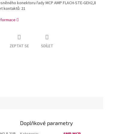
ěsněného konektoru řady MCP AMP FLACH-STE-GEH2,8
t kontaktů: 21
informace
ZEPTAT SE
SDÍLET
Doplňkové parametry
H2,8 21P
Kategorie
:
AMP MCP