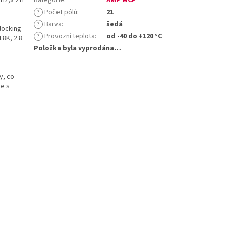
?
Počet pólů
:
21
?
Barva
:
šedá
locking
?
Provozní teplota
:
od -40 do +120 °C
.8K, 2.8
Položka byla vyprodána…
y, co
ce s