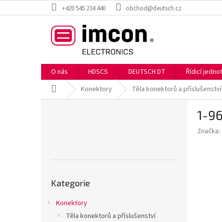
Přejít
+420 545 234 440
obchod@deutsch.cz
na
obsah
O nás
HDSCS
DEUTSCH DT
Řídicí jedn
Domů
Konektory
Těla konektorů a příslušenství
P
1-9
o
s
Značka:
t
r
a
n
Přeskočit
n
Kategorie
kategorie
í
p
Konektory
a
Těla konektorů a příslušenství