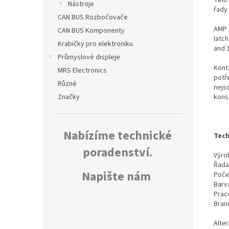
Nástroje
řady
CAN BUS Rozbočovače
AMP 
CAN BUS Komponenty
latch
Krabičky pro elektroniku
and 
Průmyslové displeje
Kont
MRS Electronics
potř
Různé
nejs
kons
Značky
Nabízíme technické
Tech
poradenství.
Výrob
Řada
Napište nám
Poče
Barv
Prac
Bran
Alte