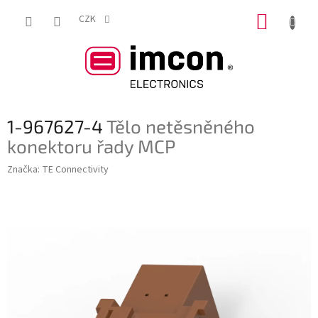
Přejít
NÁKUP
na
CZK
obsah
KOŠÍK
1-967627-4
Tělo netěsněného
konektoru řady MCP
Značka:
TE Connectivity