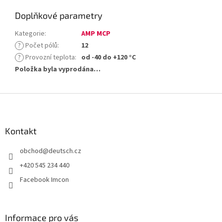
Doplňkové parametry
Kategorie
:
AMP MCP
?
Počet pólů
:
12
?
Provozní teplota
:
od -40 do +120 °C
Položka byla vyprodána…
Z
á
p
a
Kontakt
t
obchod
@
deutsch.cz
í
+420 545 234 440
Facebook Imcon
Informace pro vás