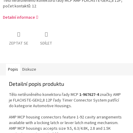
Tělo netěsněného konektoru řady MCP AMP FLACHSTE-GEH2,8 12P;
počet kontaktů: 12
Detailní informace
ZEPTAT SE
SDÍLET
Popis
Diskuze
Detailní popis produktu
Tělo netěsněného konektoru řady MCP
1-967627-4
značky AMP
je FLACHSTE-GEH2,8 12P řady Timer Connector System patřící
do kategorie Automotive Housings.
AMP MCP housing connectors feature 1-92 cavity arrangements
available with a locking latch or lever latch mating mechanism.
AMP MCP housings accepts size 9.5, 6.3/4.8K, 2.8 and 1.5K