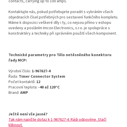
contacts, carrying up to 100 amps.
Kontaktujte nás, pokud potřebujete poradit s vybráním všech
objednacích čísel potřebných pro sestavení funkčního kompletu.
Máme k dispozici veškeré díly i ty, co nejsou přímo v eshopu
uvedeny a posláním Imcon Electronics, s.r.o. je spolupráce s
konstruktéry a techniky při správném použití všech komponent.
Technické parametry pro Tělo netěsněného konektoru
řady MCP:
Výrobní číslo:
1-967627-4
Řada:
Timer Connector System
Počet kontaktů:
12
Pracovní teplota:
-40 až 120°C
Brand:
AMP
Ještě není vše jasné?
Tak nám napište dotaz k 1-967627-4. Rádi odpovíme. Stačí
kliknout.