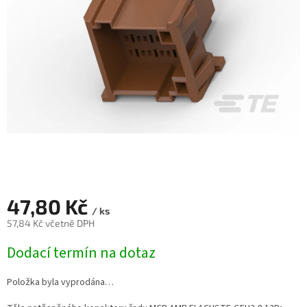
47,80 Kč
/ ks
57,84 Kč včetně DPH
Měrná
Dodací termín na dotaz
cena:
Položka byla vyprodána…