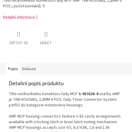
Tělo netěsněného konektoru řady MCP AMP TAB HOUSING, 2,8MM 9
POS.; počet kontaktů: 9
Detailní informace
ZEPTAT SE
SDÍLET
Popis
Diskuze
Detailní popis produktu
Tělo netěsněného konektoru řady MCP
1-967626-4
značky AMP
je TAB HOUSING, 2,8MM 9 POS. řady Timer Connector System
patřící do kategorie Automotive Housings.
AMP MCP housing connectors feature 1-92 cavity arrangements
available with a locking latch or lever latch mating mechanism.
AMP MCP housings accepts size 9.5, 6.3/4.8K, 2.8 and 1.5K