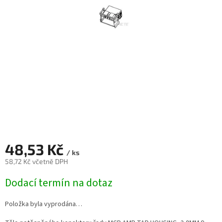
48,53 Kč
/ ks
58,72 Kč včetně DPH
Měrná
Dodací termín na dotaz
cena:
Položka byla vyprodána…