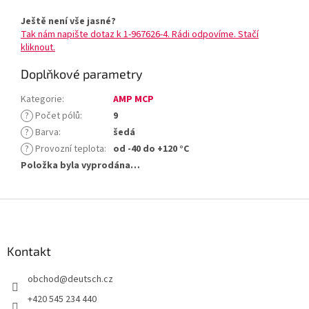
Ještě není vše jasné?
Tak nám napište dotaz k 1-967626-4. Rádi odpovíme. Stačí
kliknout.
Doplňkové parametry
Kategorie
:
AMP MCP
?
Počet pólů
:
9
?
Barva
:
šedá
?
Provozní teplota
:
od -40 do +120 °C
Položka byla vyprodána…
Z
á
p
a
Kontakt
t
obchod
@
deutsch.cz
í
+420 545 234 440