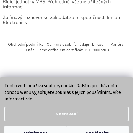
Řídicí jednotky MRS. Přehledně, včetně užitečných
informací.
Zajímavý rozhovor se zakladatelem společnosti Imcon
Electronics
Obchodní podmínky
Ochrana osobních údajů
Linked-in
Kariéra
O nás
Jsme držitelem certifikátu ISO 9001:2016
Vytvořil Shoptet
Tento web používá soubory cookie. Dalším procházením
tohoto webu vyjadřujete souhlas s jejich používáním.. Více
Copyright 2026
Imcon Electronics, s.r.o.
. Všechna práva
informací
zde
.
vyhrazena.
Nastavení