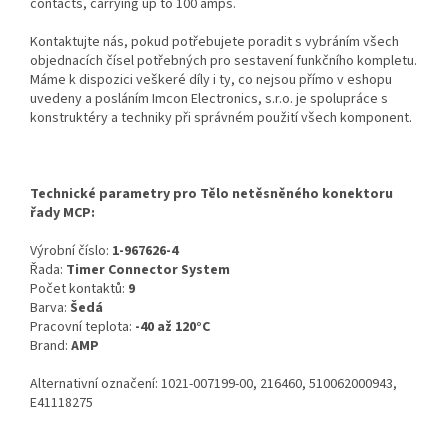
contacts, carrying up to 100 amps.
Kontaktujte nás, pokud potřebujete poradit s vybráním všech
objednacích čísel potřebných pro sestavení funkčního kompletu.
Máme k dispozici veškeré díly i ty, co nejsou přímo v eshopu
uvedeny a posláním Imcon Electronics, s.r.o. je spolupráce s
konstruktéry a techniky při správném použití všech komponent.
Technické parametry pro Tělo netěsněného konektoru
řady MCP:
Výrobní číslo:
1-967626-4
Řada:
Timer Connector System
Počet kontaktů:
9
Barva:
Šedá
Pracovní teplota:
-40 až 120°C
Brand:
AMP
Alternativní označení: 1021-007199-00, 216460, 510062000943,
E41118275