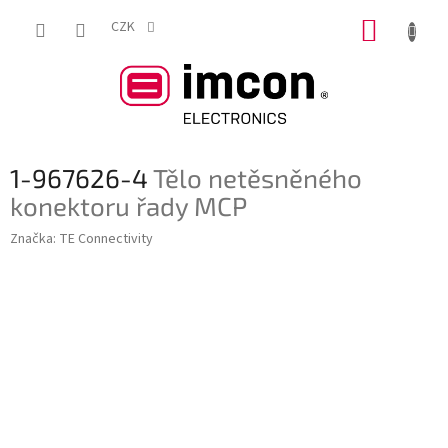
Přejít
NÁKUP
na
CZK
obsah
KOŠÍK
1-967626-4
Tělo netěsněného
konektoru řady MCP
Značka:
TE Connectivity