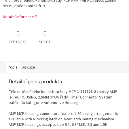
Tělo netěsněného konektoru řady MCP AMP TAB HOUSING, 2,8MM
9POS; počet kontaktů: 9
Detailní informace
ZEPTAT SE
SDÍLET
Popis
Diskuze
Detailní popis produktu
Tělo netěsněného konektoru řady MCP
1-967626-2
značky AMP
je TAB HOUSING, 2,8MM 9POS řady Timer Connector System
patřící do kategorie Automotive Housings.
AMP MCP housing connectors feature 1-92 cavity arrangements
available with a locking latch or lever latch mating mechanism.
AMP MCP housings accepts size 9.5, 6.3/4.8K, 2.8 and 1.5K