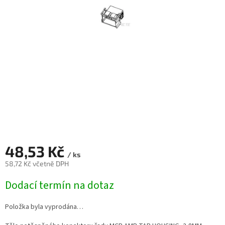
48,53 Kč
/ ks
58,72 Kč včetně DPH
Měrná
Dodací termín na dotaz
cena:
Položka byla vyprodána…