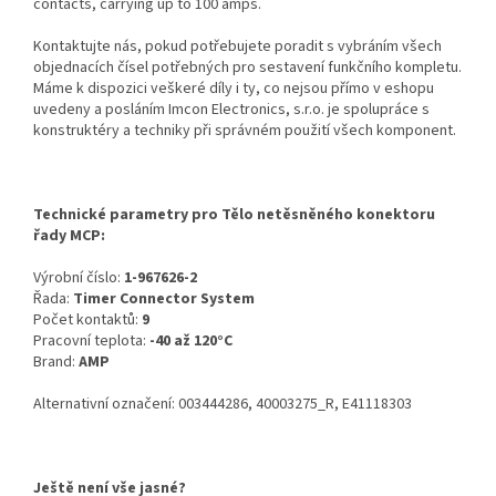
contacts, carrying up to 100 amps.
Kontaktujte nás, pokud potřebujete poradit s vybráním všech
objednacích čísel potřebných pro sestavení funkčního kompletu.
Máme k dispozici veškeré díly i ty, co nejsou přímo v eshopu
uvedeny a posláním Imcon Electronics, s.r.o. je spolupráce s
konstruktéry a techniky při správném použití všech komponent.
Technické parametry pro Tělo netěsněného konektoru
řady MCP:
Výrobní číslo:
1-967626-2
Řada:
Timer Connector System
Počet kontaktů:
9
Pracovní teplota:
-40 až 120°C
Brand:
AMP
Alternativní označení: 003444286, 40003275_R, E41118303
Ještě není vše jasné?