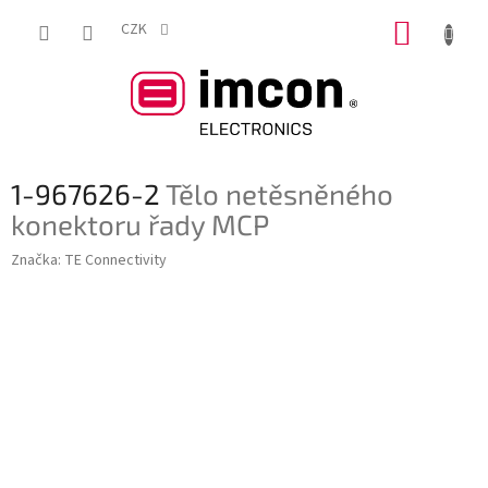
Přejít
NÁKUP
na
CZK
obsah
KOŠÍK
1-967626-2
Tělo netěsněného
konektoru řady MCP
Značka:
TE Connectivity