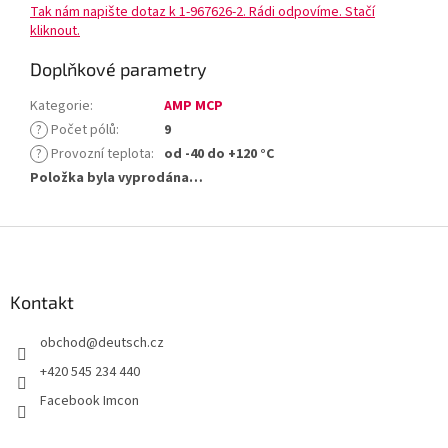
Tak nám napište dotaz k 1-967626-2. Rádi odpovíme. Stačí
kliknout.
Doplňkové parametry
Kategorie
:
AMP MCP
?
Počet pólů
:
9
?
Provozní teplota
:
od -40 do +120 °C
Položka byla vyprodána…
Z
á
p
a
Kontakt
t
obchod
@
deutsch.cz
í
+420 545 234 440
Facebook Imcon