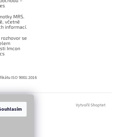
obchodu –
les
dnotky MRS.
ě, včetně
h informací.
 rozhovor se
telem
sti Imcon
cs
fikátu ISO 9001:2016
Vytvořil Shoptet
Souhlasím