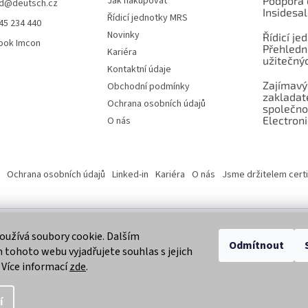
Jak nakupovat
Podpora 
d
@
deutsch.cz
Insidesa
Řídicí jednotky MRS
45 234 440
Novinky
Řídicí je
ook Imcon
Přehledn
Kariéra
užitečnýc
Kontaktní údaje
Zajímavý
Obchodní podmínky
zaklada
Ochrana osobních údajů
společno
Electroni
O nás
Ochrana osobních údajů
Linked-in
Kariéra
O nás
Jsme držitelem certi
užívá soubory cookie. Dalším
 vyhrazena.
Odmítnout
tohoto webu vyjadřujete souhlas s jejich
 Více informací
zde
.
í