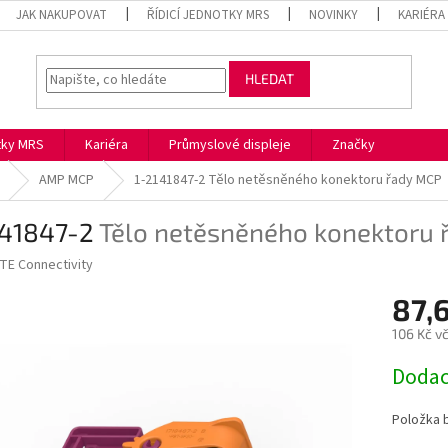
JAK NAKUPOVAT
ŘÍDICÍ JEDNOTKY MRS
NOVINKY
KARIÉRA
HLEDAT
otky MRS
Kariéra
Průmyslové displeje
Značky
AMP MCP
1-2141847-2
Tělo netěsněného konektoru řady MCP
141847-2
Tělo netěsněného konektoru 
TE Connectivity
87,
106 Kč v
Měrná
Dodac
cena:
Položka 