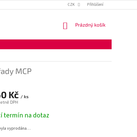
KONTAKTNÍ ÚDAJE
OBCHODNÍ PODMÍNKY
CZK
Přihlášení
OCHRANA OSOBNÍ
NÁKUPNÍ
Prázdný košík
KOŠÍK
řady MCP
60 Kč
/ ks
četně DPH
í termín na dotaz
byla vyprodána…