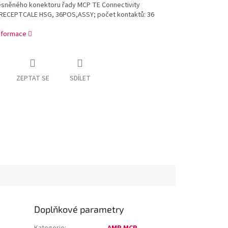
ěsněného konektoru řady MCP TE Connectivity
RECEPTCALE HSG, 36POS,ASSY; počet kontaktů: 36
informace
ZEPTAT SE
SDÍLET
Doplňkové parametry
Kategorie
:
AMP MCP