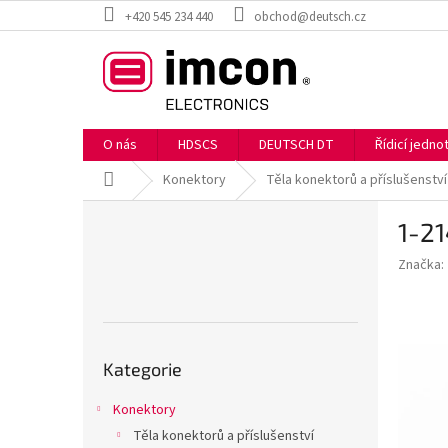
Přejít
+420 545 234 440
obchod@deutsch.cz
na
obsah
O nás
HDSCS
DEUTSCH DT
Řídicí jedn
Domů
Konektory
Těla konektorů a příslušenství
P
1-2
o
s
Značka:
t
r
a
n
Přeskočit
n
Kategorie
kategorie
í
p
Konektory
a
Těla konektorů a příslušenství