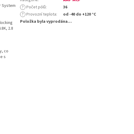
r System
?
Počet pólů
:
36
?
Provozní teplota
:
od -40 do +120 °C
Položka byla vyprodána…
locking
.8K, 2.8
y, co
ce s