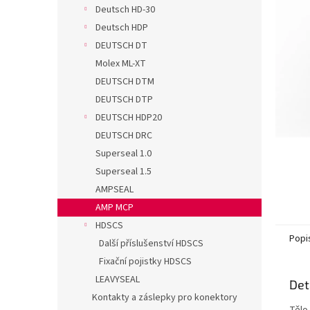
n
Deutsch HD-30
e
Deutsch HDP
l
DEUTSCH DT
Molex ML-XT
DEUTSCH DTM
DEUTSCH DTP
DEUTSCH HDP20
DEUTSCH DRC
Superseal 1.0
Superseal 1.5
AMPSEAL
AMP MCP
HDSCS
Popi
Další příslušenství HDSCS
Fixační pojistky HDSCS
LEAVYSEAL
Det
Kontakty a záslepky pro konektory
Tělo