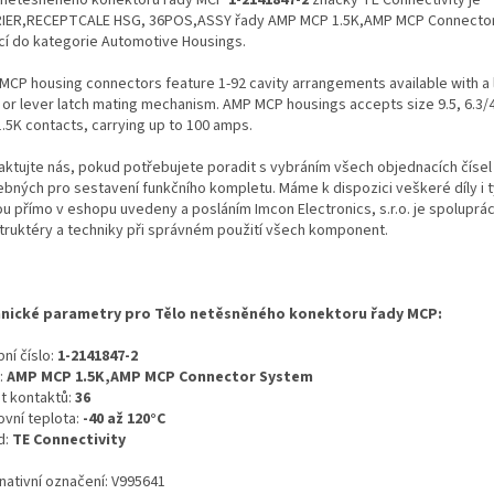
IER,RECEPTCALE HSG, 36POS,ASSY řady AMP MCP 1.5K,AMP MCP Connecto
ící do kategorie Automotive Housings.
MCP housing connectors feature 1-92 cavity arrangements available with a 
 or lever latch mating mechanism. AMP MCP housings accepts size 9.5, 6.3/4
1.5K contacts, carrying up to 100 amps.
aktujte nás, pokud potřebujete poradit s vybráním všech objednacích čísel
ebných pro sestavení funkčního kompletu. Máme k dispozici veškeré díly i t
ou přímo v eshopu uvedeny a posláním Imcon Electronics, s.r.o. je spoluprá
truktéry a techniky při správném použití všech komponent.
nické parametry pro Tělo netěsněného konektoru řady MCP:
ní číslo:
1-2141847-2
:
AMP MCP 1.5K,AMP MCP Connector System
t kontaktů:
36
ovní teplota:
-40 až 120°C
d:
TE Connectivity
nativní označení: V995641