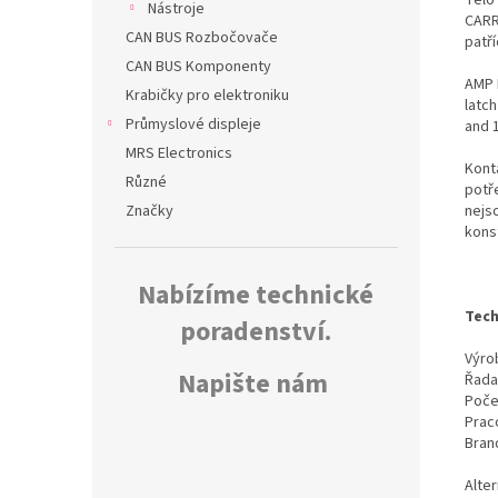
Nástroje
CARR
CAN BUS Rozbočovače
patř
CAN BUS Komponenty
AMP 
Krabičky pro elektroniku
latch
Průmyslové displeje
and 
MRS Electronics
Kont
Různé
potř
nejs
Značky
kons
Nabízíme technické
Tech
poradenství.
Výrob
Napište nám
Řada
Poče
Prac
Bran
Alter