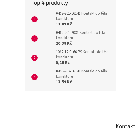
Top 4 produkty
0462-201-16141
Kontakt do těla
konektoru
11,89 Kč
0462-201-2031
Kontakt do těla
konektoru
20,38 Kč
1062-12-0166 PS
Kontakt do těla
konektoru
5,10 Kč
0460-202-16141
Kontakt do těla
konektoru
13,59 Kč
Z
á
p
a
t
Kontakt
í