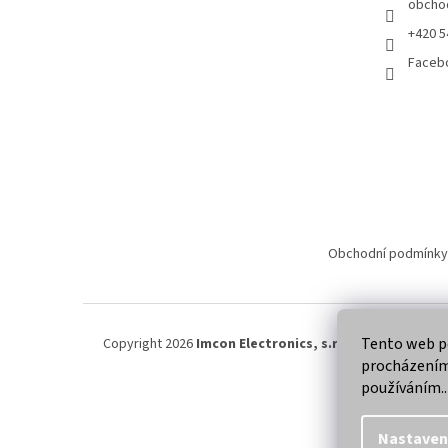
obcho
+420 5
Faceb
Obchodní podmínky
Tento web po
Copyright 2026
Imcon Electronics, s.r.o.
. Všechna práva
procházením 
používáním..
Nastaven