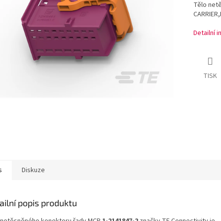
Tělo net
CARRIER,
Detailní 
TISK
s
Diskuze
ailní popis produktu
 netěsněného konektoru řady MCP
1-2141847-2
značky TE Connectivity je