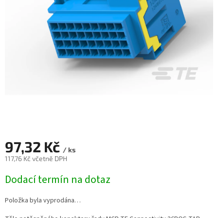
97,32 Kč
/ ks
117,76 Kč včetně DPH
Měrná
Dodací termín na dotaz
cena:
Položka byla vyprodána…