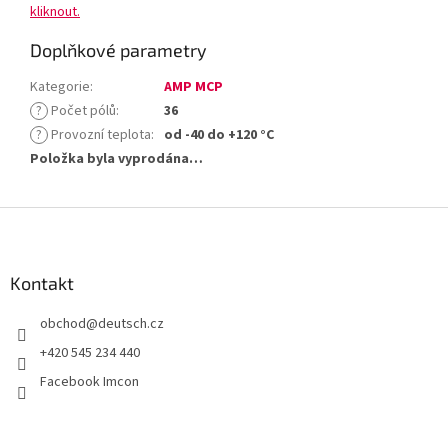
kliknout.
Doplňkové parametry
Kategorie
:
AMP MCP
?
Počet pólů
:
36
?
Provozní teplota
:
od -40 do +120 °C
Položka byla vyprodána…
Z
á
p
a
Kontakt
t
obchod
@
deutsch.cz
í
+420 545 234 440
Facebook Imcon