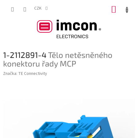
Přejít
NÁKUP
na
CZK
obsah
KOŠÍK
1-2112891-4
Tělo netěsněného
konektoru řady MCP
Značka:
TE Connectivity