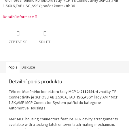
Tělo netěsněného konektoru řady MCP TE Connectivity 36POS,TAB
1.5X0.6,TAB HSG,ASSY; počet kontaktů: 36
Detailní informace
ZEPTAT SE
SDÍLET
Popis
Diskuze
Detailní popis produktu
Tělo netěsněného konektoru řady MCP
1-2112891-4
značky TE
Connectivity je 36POS,TAB 1.5X0.6,TAB HSG,ASSY řady AMP MCP
1.5K,AMP MCP Connector System patřící do kategorie
Automotive Housings.
AMP MCP housing connectors feature 1-92 cavity arrangements
available with a locking latch or lever latch mating mechanism.