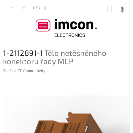
Přejít
NÁKUP
na
CZK
obsah
KOŠÍK
1-2112891-1
Tělo netěsněného
konektoru řady MCP
Značka:
TE Connectivity