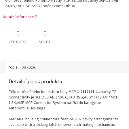
Tělo netěsněného konektoru řady MCP TE Connectivity 36POS,TAB
1.5X0.6,TAB HSG,ASSY; počet kontaktů: 36
Detailní informace
ZEPTAT SE
SDÍLET
Popis
Diskuze
Detailní popis produktu
Tělo netěsněného konektoru řady MCP
1-2112891-1
značky TE
Connectivity je 36POS,TAB 1.5X0.6,TAB HSG,ASSY řady AMP MCP
1.5K,AMP MCP Connector System patřící do kategorie
Automotive Housings.
AMP MCP housing connectors feature 1-92 cavity arrangements
available with a locking latch or lever latch mating mechanism.