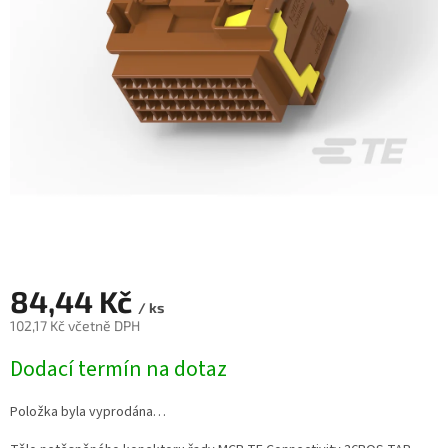
84,44 Kč
/ ks
102,17 Kč včetně DPH
Měrná
Dodací termín na dotaz
cena:
Položka byla vyprodána…