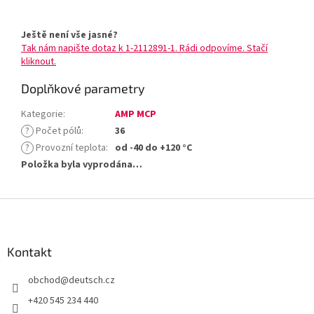
Ještě není vše jasné?
Tak nám napište dotaz k 1-2112891-1. Rádi odpovíme. Stačí
kliknout.
Doplňkové parametry
Kategorie
:
AMP MCP
?
Počet pólů
:
36
?
Provozní teplota
:
od -40 do +120 °C
Položka byla vyprodána…
Z
á
p
a
Kontakt
t
obchod
@
deutsch.cz
í
+420 545 234 440