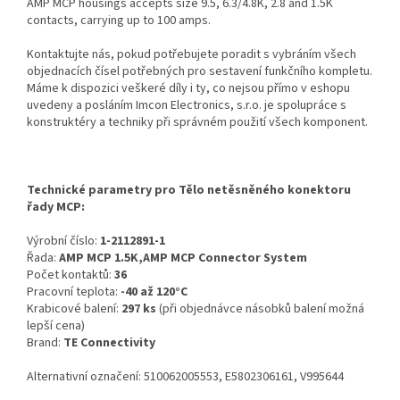
AMP MCP housings accepts size 9.5, 6.3/4.8K, 2.8 and 1.5K
contacts, carrying up to 100 amps.
Kontaktujte nás, pokud potřebujete poradit s vybráním všech
objednacích čísel potřebných pro sestavení funkčního kompletu.
Máme k dispozici veškeré díly i ty, co nejsou přímo v eshopu
uvedeny a posláním Imcon Electronics, s.r.o. je spolupráce s
konstruktéry a techniky při správném použití všech komponent.
Technické parametry pro Tělo netěsněného konektoru
řady MCP:
Výrobní číslo:
1-2112891-1
Řada:
AMP MCP 1.5K,AMP MCP Connector System
Počet kontaktů:
36
Pracovní teplota:
-40 až 120°C
Krabicové balení:
297 ks
(při objednávce násobků balení možná
lepší cena)
Brand:
TE Connectivity
Alternativní označení: 510062005553, E5802306161, V995644