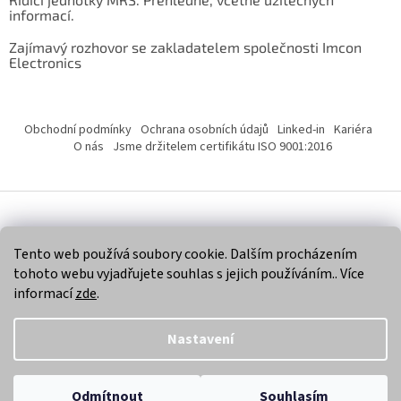
informací.
Zajímavý rozhovor se zakladatelem společnosti Imcon
Electronics
Obchodní podmínky
Ochrana osobních údajů
Linked-in
Kariéra
O nás
Jsme držitelem certifikátu ISO 9001:2016
Vytvořil Shoptet
Tento web používá soubory cookie. Dalším procházením
tohoto webu vyjadřujete souhlas s jejich používáním.. Více
Copyright 2026
Imcon Electronics, s.r.o.
. Všechna práva
informací
zde
.
vyhrazena.
Nastavení
Odmítnout
Souhlasím