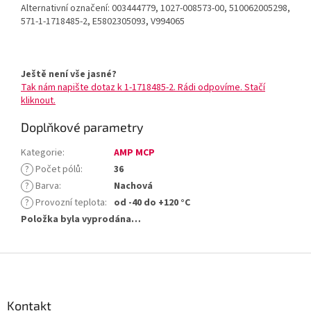
Alternativní označení: 003444779, 1027-008573-00, 510062005298,
571-1-1718485-2, E5802305093, V994065
Ještě není vše jasné?
Tak nám napište dotaz k 1-1718485-2. Rádi odpovíme. Stačí
kliknout.
Doplňkové parametry
Kategorie
:
AMP MCP
?
Počet pólů
:
36
?
Barva
:
Nachová
?
Provozní teplota
:
od -40 do +120 °C
Položka byla vyprodána…
Z
á
p
a
Kontakt