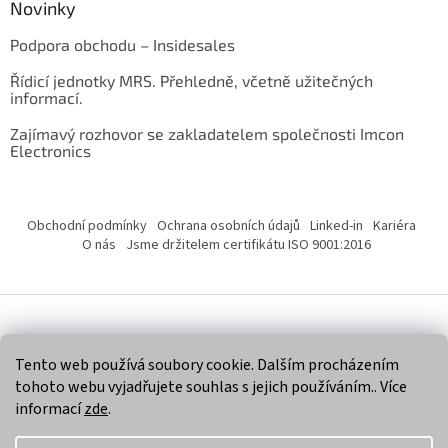
Novinky
Podpora obchodu – Insidesales
Řídicí jednotky MRS. Přehledně, včetně užitečných
informací.
Zajímavý rozhovor se zakladatelem společnosti Imcon
Electronics
Obchodní podmínky
Ochrana osobních údajů
Linked-in
Kariéra
O nás
Jsme držitelem certifikátu ISO 9001:2016
Vytvořil Shoptet
Tento web používá soubory cookie. Dalším procházením
tohoto webu vyjadřujete souhlas s jejich používáním.. Více
Copyright 2026
Imcon Electronics, s.r.o.
. Všechna práva
informací
zde
.
vyhrazena.