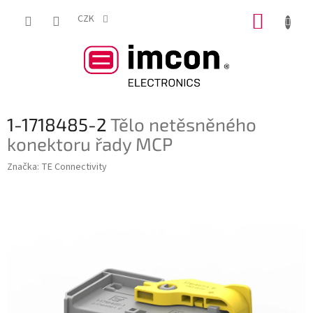
Přejít
NÁKUP
na
CZK
obsah
KOŠÍK
1-1718485-2
Tělo netěsněného
konektoru řady MCP
Značka:
TE Connectivity