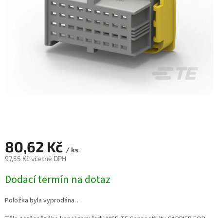
80,62 Kč
/ ks
97,55 Kč včetně DPH
Měrná
Dodací termín na dotaz
cena:
Položka byla vyprodána…