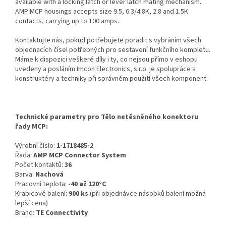
available with a locking latch or lever latch mating mechanism.
AMP MCP housings accepts size 9.5, 6.3/4.8K, 2.8 and 1.5K
contacts, carrying up to 100 amps.
Kontaktujte nás, pokud potřebujete poradit s vybráním všech
objednacích čísel potřebných pro sestavení funkčního kompletu.
Máme k dispozici veškeré díly i ty, co nejsou přímo v eshopu
uvedeny a posláním Imcon Electronics, s.r.o. je spolupráce s
konstruktéry a techniky při správném použití všech komponent.
Technické parametry pro Tělo netěsněného konektoru
řady MCP:
Výrobní číslo:
1-1718485-2
Řada:
AMP MCP Connector System
Počet kontaktů:
36
Barva:
Nachová
Pracovní teplota:
-40 až 120°C
Krabicové balení:
900 ks
(při objednávce násobků balení možná
lepší cena)
Brand:
TE Connectivity