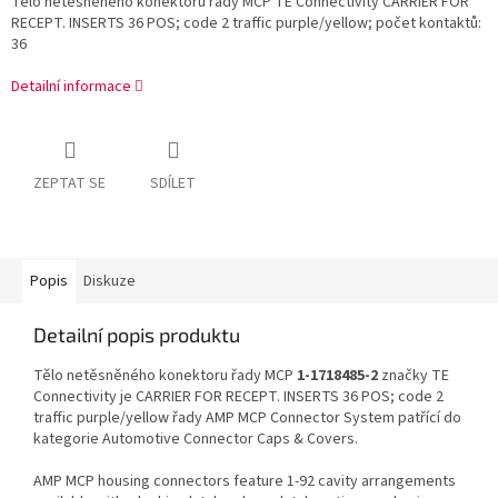
Tělo netěsněného konektoru řady MCP TE Connectivity CARRIER FOR
RECEPT. INSERTS 36 POS; code 2 traffic purple/yellow; počet kontaktů:
36
Detailní informace
ZEPTAT SE
SDÍLET
Popis
Diskuze
Detailní popis produktu
Tělo netěsněného konektoru řady MCP
1-1718485-2
značky TE
Connectivity je CARRIER FOR RECEPT. INSERTS 36 POS; code 2
traffic purple/yellow řady AMP MCP Connector System patřící do
kategorie Automotive Connector Caps & Covers.
AMP MCP housing connectors feature 1-92 cavity arrangements