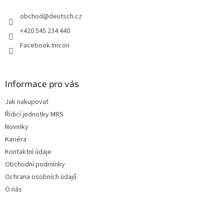
t
obchod
@
deutsch.cz
í
+420 545 234 440
Facebook Imcon
Informace pro vás
Jak nakupovat
Řídicí jednotky MRS
Novinky
Kariéra
Kontaktní údaje
Obchodní podmínky
Ochrana osobních údajů
O nás