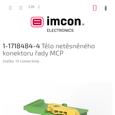
Přejít
NÁKUP
na
CZK
obsah
KOŠÍK
1-1718484-4
Tělo netěsněného
konektoru řady MCP
Značka:
TE Connectivity