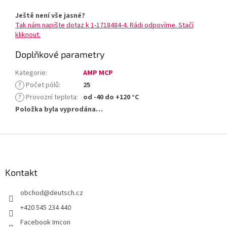
Ještě není vše jasné?
Tak nám napište dotaz k 1-1718484-4. Rádi odpovíme. Stačí
kliknout.
Doplňkové parametry
Kategorie
:
AMP MCP
?
Počet pólů
:
25
?
Provozní teplota
:
od -40 do +120 °C
Položka byla vyprodána…
Z
á
p
a
Kontakt
t
obchod
@
deutsch.cz
í
+420 545 234 440
Facebook Imcon