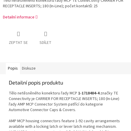
Tělo netěsněného konektoru řady MCP TE Connectivity CARRIER FOR
RECEPTACLE INSERTS; 180 (In-Line); počet kontaktů: 25
Detailní informace
ZEPTAT SE
SDÍLET
Popis
Diskuze
Detailní popis produktu
Tělo netěsněného konektoru řady MCP
1-1718484-4
značky TE
Connectivity je CARRIER FOR RECEPTACLE INSERTS; 180 (In-Line)
řady AMP MCP Connector System patřící do kategorie
Automotive Connector Caps & Covers.
AMP MCP housing connectors feature 1-92 cavity arrangements
available with a locking latch or lever latch mating mechanism.