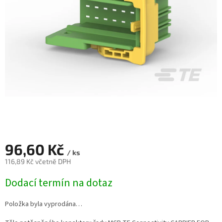
96,60 Kč
/ ks
116,89 Kč včetně DPH
Měrná
Dodací termín na dotaz
cena:
Položka byla vyprodána…