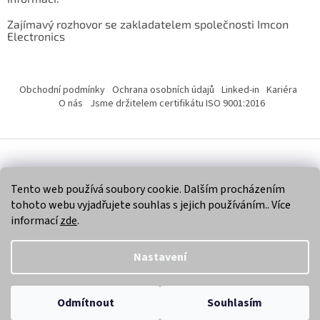
Zajímavý rozhovor se zakladatelem společnosti Imcon
Electronics
Obchodní podmínky
Ochrana osobních údajů
Linked-in
Kariéra
O nás
Jsme držitelem certifikátu ISO 9001:2016
Vytvořil Shoptet
Tento web používá soubory cookie. Dalším procházením
tohoto webu vyjadřujete souhlas s jejich používáním.. Více
Copyright 2026
Imcon Electronics, s.r.o.
. Všechna práva
informací
zde
.
vyhrazena.
Nastavení
Odmítnout
Souhlasím