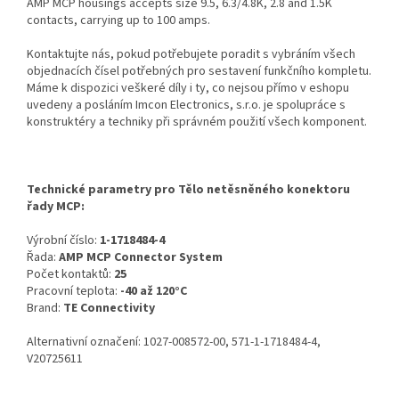
AMP MCP housings accepts size 9.5, 6.3/4.8K, 2.8 and 1.5K
contacts, carrying up to 100 amps.
Kontaktujte nás, pokud potřebujete poradit s vybráním všech
objednacích čísel potřebných pro sestavení funkčního kompletu.
Máme k dispozici veškeré díly i ty, co nejsou přímo v eshopu
uvedeny a posláním Imcon Electronics, s.r.o. je spolupráce s
konstruktéry a techniky při správném použití všech komponent.
Technické parametry pro Tělo netěsněného konektoru
řady MCP:
Výrobní číslo:
1-1718484-4
Řada:
AMP MCP Connector System
Počet kontaktů:
25
Pracovní teplota:
-40 až 120°C
Brand:
TE Connectivity
Alternativní označení: 1027-008572-00, 571-1-1718484-4,
V20725611