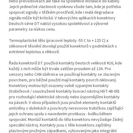
nebo převodovkách ale také na spolehlivé instalace do kabiny.
Jejich jedinečné vlastnosti vyniknou všude tam, kde je potřeba
spojovat signály v těžkém prostředí, kde i malá degradace
signálu může být kritická. V takovýchto aplikacích konektory
Deutsch série DT nabízí vysokou spolehlivost a výborné
parametry za nízkou cenu.
Termoplastické tělo (pracovní teploty -55 C to + 125 C) a
silikonové těsnění dovolují použití konektorů v podmínkách s
extrémní teplotou a vlhkostí.
Řada konektorů DT používá kontakty Deutsch velikosti #16, kde
každý z nich může být trvale zatížen proudem až 13A. Pro
senzory nebo CAN sběrnice se používají kontakty se zlaceným
povrchem, pro běžné použití mají kontakty povrch niklovaný.
Konektory mohou být osazeny volně sypanými kontakty
(trubičkové / soustružené kontakty lisovací nástroj HDT-48-00)
pro rozhodující elektrické obvody nebo úspornějšími kontakty
na pásech. V obou případech jsou pružné elementy kontaktů
umístěny v dutinkách a jsou kryty nerezovou trubičkou zajišťující
jejich ochranu spolu s navedením protikusu - kolíku během
spojování. Montáž kontaktů do těla konektoru nevyžaduje žádný
speciální nástroj. Kontakty jsou v těle konektoru zajištěny
plastovými pružnými západkami, vylisovanými jako integrální