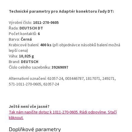
Technické parametry pro Adaptér konektoru řady DT:
Výrobní číslo:
1011-270-0605
Řada:
DEUTSCH DT
Počet kontaktů:
6
Barva:
Černá
Krabicové balení:
400 ks
(při objednávce násobků balení možná
lepší cena)
Váha:
10,025 g
Brand:
DEUTSCH
Číslo celního sazebníku:
39269097
Alternativní označení: 61057-24, 003446787, 1817071, 249271,
571-1011-270-0605, 61057-24
Ještě není vše jasné?
Tak nám napište dotaz k 1011-270-0605. Rádi odpovíme. Stačí
kliknout.
Doplňkové parametry