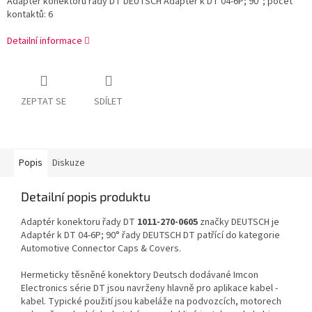
Adaptér konektoru řady DT DEUTSCH Adaptér k DT 04-6P; 90°; počet
kontaktů: 6
Detailní informace
ZEPTAT SE
SDÍLET
Popis
Diskuze
Detailní popis produktu
Adaptér konektoru řady DT
1011-270-0605
značky DEUTSCH je
Adaptér k DT 04-6P; 90° řady DEUTSCH DT patřící do kategorie
Automotive Connector Caps & Covers.
Hermeticky těsněné konektory Deutsch dodávané Imcon
Electronics série DT jsou navrženy hlavně pro aplikace kabel -
kabel. Typické použití jsou kabeláže na podvozcích, motorech