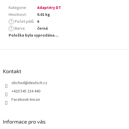
Kategorie
:
Adaptéry DT
Hmotnost
:
0.01 kg
?
Počet pólů
:
6
?
Barva
:
černá
Položka byla vyprodána…
Z
á
p
a
Kontakt
t
obchod
@
deutsch.cz
í
+420 545 234 440
Facebook Imcon
Informace pro vás