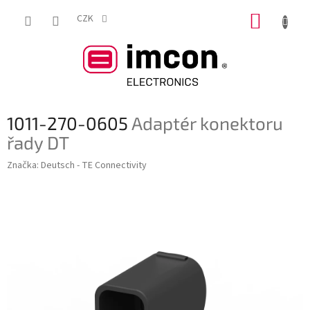
Přejít
NÁKUP
na
CZK
obsah
KOŠÍK
1011-270-0605
Adaptér konektoru
řady DT
Značka:
Deutsch - TE Connectivity