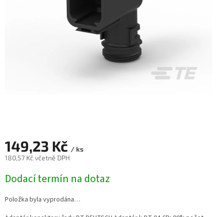
149,23 Kč
/ ks
180,57 Kč včetně DPH
Měrná
Dodací termín na dotaz
cena:
Položka byla vyprodána…