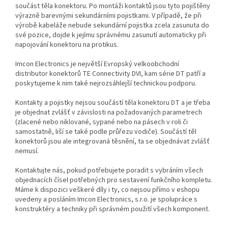
součást těla konektoru. Po montáži kontaktů jsou tyto pojištěny
výrazně barevnými sekundárními pojistkami. V případě, že při
výrobě kabeláže nebude sekundární pojistka zcela zasunuta do
své pozice, dojde k jejímu správnému zasunutí automaticky při
napojování konektoru na protikus.
Imcon Electronics je největší Evropský velkoobchodní
distributor konektorů TE Connectivity DVI, kam série DT patří a
poskytujeme k nim také nejrozsáhlejší technickou podporu.
Kontakty a pojistky nejsou součástí těla konektoru DT a je třeba
je objednat zvlášť v závislosti na požadovaných parametrech
(zlacené nebo niklované, sypané nebo na pásech v roli či
samostatně, liší se také podle průřezu vodiče). Součástí těl
konektorů jsou ale integrovaná těsnění, ta se objednávat zvlášť
nemusí.
Kontaktujte nás, pokud potřebujete poradit s vybráním všech
objednacích čísel potřebných pro sestavení funkčního kompletu.
Máme k dispozici veškeré díly i ty, co nejsou přímo v eshopu
uvedeny a posláním Imcon Electronics, s.r.o. je spolupráce s
konstruktéry a techniky při správném použití všech komponent.