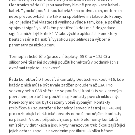
Electronics série DT jsou navrženy hlavně pro aplikace kabel -
kabel. Typické použití jsou kabeláže na podvozcích, motorech
nebo převodovkách ale také na spolehlivé instalace do kabiny.
Jejich jedinečné vlastnosti vyniknou všude tam, kde je potřeba
spojovat signály v těžkém prostředí, kde i malá degradace
signálu může být kritická. V takovýchto aplikacích konektory
Deutsch série DT nabízí vysokou spolehlivost a výborné
parametry za nízkou cenu.
Termoplastické tělo (pracovní teploty -55 C to + 125 C) a
silikonové těsnění dovolují použití konektorů v podmínkách s
extrémní teplotou a vlhkostí.
Řada konektorů DT používá kontakty Deutsch velikosti #16, kde
každý z nich může být trvale zatížen proudem až 13A. Pro
senzory nebo CAN sběrnice se používají kontakty se zlaceným
povrchem, pro běžné použití mají kontakty povrch niklovaný.
Konektory mohou být osazeny volně sypanými kontakty
(trubičkové / soustružené kontakty lisovací nástroj HDT-48-00)
pro rozhodující elektrické obvody nebo úspornějšími kontakty
na pásech. V obou případech jsou pružné elementy kontaktů
umístěny v dutinkách a jsou kryty nerezovou trubičkou zajišťující
jejich ochranu spolu s navedením protikusu - kolíku během