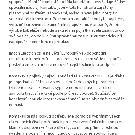
spojování. Montáž kontaktů do těla konektoru nevyžaduje žádný
speciální nástroj. Kontakty jsou v těle konektoru zajištěny
plastovými pružnými západkami, vylisovanými jako integrální
součást těla konektoru. Po montáži kontaktů jsou tyto pojištěny
výrazně barevnými sekundárními pojistkami. V případě, že při
výrobě kabeláže nebude sekundární pojistka zcela zasunuta do
své pozice, dojde k jejímu správnému zasunutí automaticky při
napojování konektoru na protikus.
Imcon Electronics je největší Evropský velkoobchodní
distributor konektorů TE Connectivity DVI, kam série DT patří a
poskytujeme k nim také nejrozsáhlejší technickou podporu.
Kontakty a pojistky nejsou součástí těla konektoru DT a je třeba
je objednat zvlášť v závislosti na požadovaných parametrech
(zlacené nebo niklované, sypané nebo na pásech v roli či
samostatně, liší se také podle průřezu vodiče). Součástí těl
konektorů jsou ale integrovaná těsnění, ta se objednávat zvlášť
nemusí.
Kontaktujte nás, pokud potřebujete poradit s vybráním všech
objednacích čísel potřebných pro sestavení funkčního kompletu.
Máme k dispozici veškeré díly i ty, co nejsou přímo v eshopu
uvedeny a posláním Imcon Electronics, s.r.o. je spolupráce s