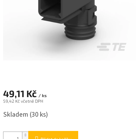
49,11 Kč
/ ks
59,42 Kč včetně DPH
Měrná
Skladem
(30 ks)
cena: