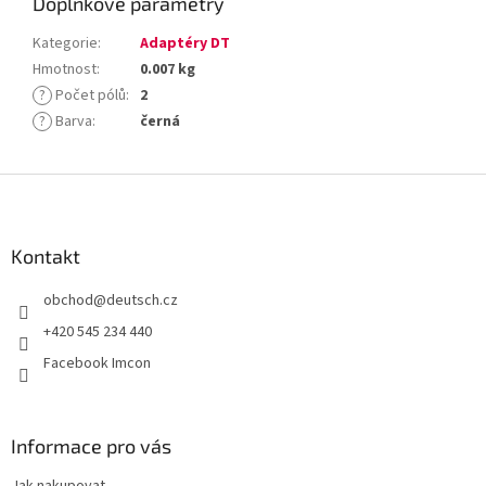
Doplňkové parametry
Kategorie
:
Adaptéry DT
Hmotnost
:
0.007 kg
?
Počet pólů
:
2
?
Barva
:
černá
Z
á
p
a
Kontakt
t
obchod
@
deutsch.cz
í
+420 545 234 440
Facebook Imcon
Informace pro vás