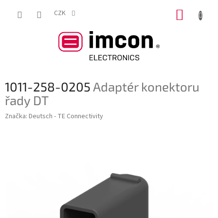
Přejít
NÁKUP
na
CZK
obsah
KOŠÍK
1011-258-0205
Adaptér konektoru
řady DT
Značka:
Deutsch - TE Connectivity