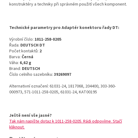
konstruktéry a techniky při správném použití všech komponent.
Technické parametry pro Adaptér konektoru řady DT:
Výrobní číslo:
1011-258-0205
Řada:
DEUTSCH DT
Počet kontaktů:
2
Barva:
Černá
Váha:
6,62 g
Brand:
DEUTSCH
Číslo celního sazebníku:
39269097
Alternativní označení: 61031-24, 1817068, 204400, 303-360-
000973, 571-1011-258-0205, 61031-24, KAT00195
Ještě není vše jasné?
Tak nám napište dotaz k 1011-258-0205. Rádi odpovíme. Stačí
kliknout.