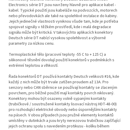
Electronics série DT jsou navrženy hlavně pro aplikace kabel -
kabel. Typické použití jsou kabeláže na podvozcích, motorech
nebo převodovkách ale také na spolehlivé instalace do kabiny.
Jejich jedinečné vlastnosti vyniknou všude tam, kde je potřeba
spojovat signály v těžkém prostředí, kde i malá degradace
signálu může být kritická. V takovýchto aplikacích konektory
Deutsch série DT nabízí vysokou spolehlivost a výborné
parametry za nízkou cenu.
Termoplastické tělo (pracovní teploty -55 C to + 125 C) a
silikonové těsnění dovolují použití konektorů v podmínkách s
extrémní teplotou a vlhkostí.
Řada konektorů DT používá kontakty Deutsch velikosti #16, kde
každý z nich může být trvale zatížen proudem až 13A. Pro
senzory nebo CAN sběrnice se používají kontakty se zlaceným
povrchem, pro běžné použití mají kontakty povrch niklovaný.
Konektory mohou být osazeny volně sypanými kontakty
(trubičkové / soustružené kontakty lisovací nástroj HDT-48-00)
pro rozhodující elektrické obvody nebo úspornějšími kontakty
na pásech. V obou případech jsou pružné elementy kontaktů
umístěny v dutinkách a jsou kryty nerezovou trubičkou zajišťující
jejich ochranu spolu s navedením protikusu - kolíku během