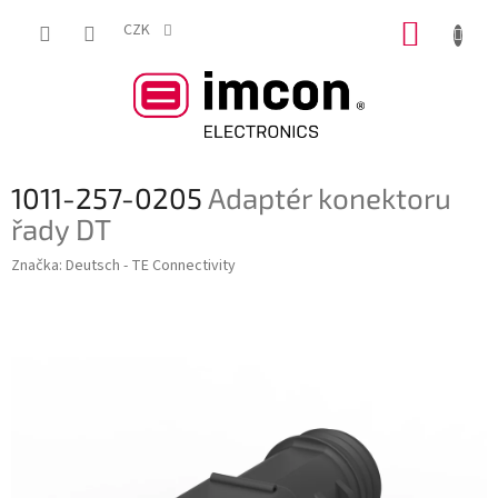
Přejít
NÁKUP
na
CZK
obsah
KOŠÍK
1011-257-0205
Adaptér konektoru
řady DT
Značka:
Deutsch - TE Connectivity