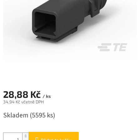
28,88 Kč
/ ks
34,94 Kč včetně DPH
Měrná
Skladem
(5595 ks)
cena: