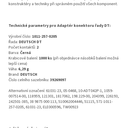
konstruktéry a techniky při správném použití všech komponent.
Technické parametry pro Adaptér konektoru řady DT:
Výrobní číslo:
1011-257-0205
Řada:
DEUTSCH DT
Počet kontaktů:
2
Barva:
Černá
Krabicové balení:
1000 ks
(při objednávce násobků balení možná
lepší cena)
Váha:
6,29 g
Brand:
DEUTSCH
Číslo celního sazebníku:
39269097
Alternativní označení: 61031-23, 05-0468, 10-ADT042P-1, 1059-
007514-00, 118959, 121301, 1817062, 198.229-00, 204399, 226193,
242501-385, 38 9875 000 113, 510062004446, 51115, 571-1011-
257-0205, 61031-23, ELE000596, TW00923