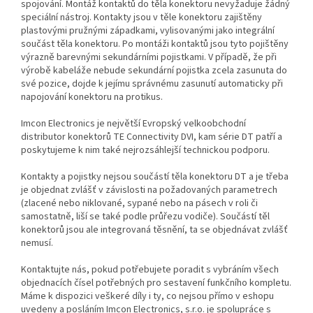
spojování. Montáž kontaktů do těla konektoru nevyžaduje žádný
speciální nástroj. Kontakty jsou v těle konektoru zajištěny
plastovými pružnými západkami, vylisovanými jako integrální
součást těla konektoru. Po montáži kontaktů jsou tyto pojištěny
výrazně barevnými sekundárními pojistkami. V případě, že při
výrobě kabeláže nebude sekundární pojistka zcela zasunuta do
své pozice, dojde k jejímu správnému zasunutí automaticky při
napojování konektoru na protikus.
Imcon Electronics je největší Evropský velkoobchodní
distributor konektorů TE Connectivity DVI, kam série DT patří a
poskytujeme k nim také nejrozsáhlejší technickou podporu.
Kontakty a pojistky nejsou součástí těla konektoru DT a je třeba
je objednat zvlášť v závislosti na požadovaných parametrech
(zlacené nebo niklované, sypané nebo na pásech v roli či
samostatně, liší se také podle průřezu vodiče). Součástí těl
konektorů jsou ale integrovaná těsnění, ta se objednávat zvlášť
nemusí.
Kontaktujte nás, pokud potřebujete poradit s vybráním všech
objednacích čísel potřebných pro sestavení funkčního kompletu.
Máme k dispozici veškeré díly i ty, co nejsou přímo v eshopu
uvedeny a posláním Imcon Electronics, s.r.o. je spolupráce s