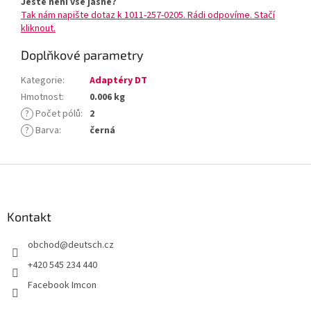
Ještě není vše jasné?
Tak nám napište dotaz k 1011-257-0205. Rádi odpovíme. Stačí
kliknout.
Doplňkové parametry
Kategorie
:
Adaptéry DT
Hmotnost
:
0.006 kg
?
Počet pólů
:
2
?
Barva
:
černá
Z
á
p
a
Kontakt
t
obchod
@
deutsch.cz
í
+420 545 234 440
Facebook Imcon