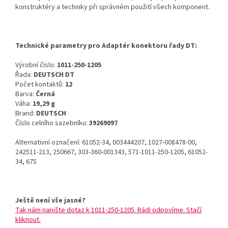
konstruktéry a techniky při správném použití všech komponent.
Technické parametry pro Adaptér konektoru řady DT:
Výrobní číslo:
1011-250-1205
Řada:
DEUTSCH DT
Počet kontaktů:
12
Barva:
Černá
Váha:
19,29 g
Brand:
DEUTSCH
Číslo celního sazebníku:
39269097
Alternativní označení: 61052-34, 003444207, 1027-008478-00,
242511-213, 250667, 303-360-001343, 571-1011-250-1205, 61052-
34, 675
Ještě není vše jasné?
Tak nám napište dotaz k 1011-250-1205. Rádi odpovíme. Stačí
kliknout.