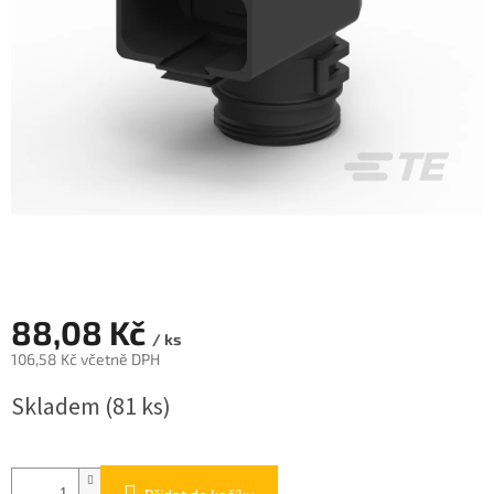
88,08 Kč
/ ks
106,58 Kč včetně DPH
Měrná
Skladem
(81 ks)
cena: