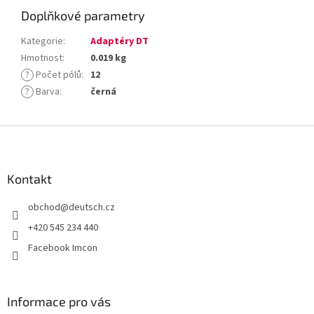
Doplňkové parametry
Kategorie
:
Adaptéry DT
Hmotnost
:
0.019 kg
?
Počet pólů
:
12
?
Barva
:
černá
Z
á
p
a
Kontakt
t
obchod
@
deutsch.cz
í
+420 545 234 440
Facebook Imcon
Informace pro vás