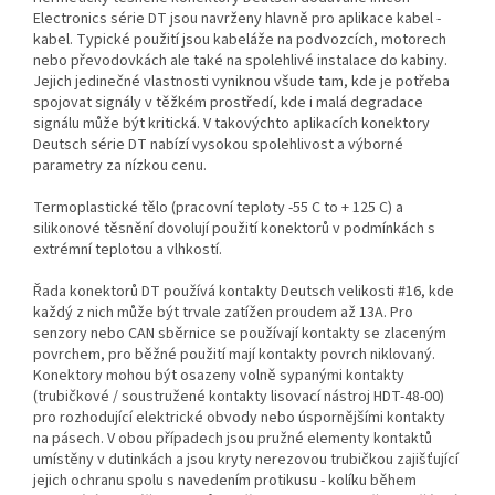
Electronics série DT jsou navrženy hlavně pro aplikace kabel -
kabel. Typické použití jsou kabeláže na podvozcích, motorech
nebo převodovkách ale také na spolehlivé instalace do kabiny.
Jejich jedinečné vlastnosti vyniknou všude tam, kde je potřeba
spojovat signály v těžkém prostředí, kde i malá degradace
signálu může být kritická. V takovýchto aplikacích konektory
Deutsch série DT nabízí vysokou spolehlivost a výborné
parametry za nízkou cenu.
Termoplastické tělo (pracovní teploty -55 C to + 125 C) a
silikonové těsnění dovolují použití konektorů v podmínkách s
extrémní teplotou a vlhkostí.
Řada konektorů DT používá kontakty Deutsch velikosti #16, kde
každý z nich může být trvale zatížen proudem až 13A. Pro
senzory nebo CAN sběrnice se používají kontakty se zlaceným
povrchem, pro běžné použití mají kontakty povrch niklovaný.
Konektory mohou být osazeny volně sypanými kontakty
(trubičkové / soustružené kontakty lisovací nástroj HDT-48-00)
pro rozhodující elektrické obvody nebo úspornějšími kontakty
na pásech. V obou případech jsou pružné elementy kontaktů
umístěny v dutinkách a jsou kryty nerezovou trubičkou zajišťující
jejich ochranu spolu s navedením protikusu - kolíku během