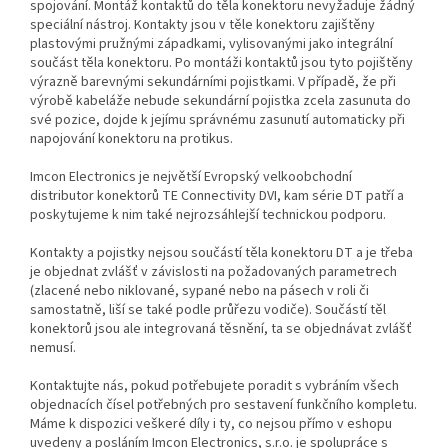
spojování. Montáž kontaktů do těla konektoru nevyžaduje žádný
speciální nástroj. Kontakty jsou v těle konektoru zajištěny
plastovými pružnými západkami, vylisovanými jako integrální
součást těla konektoru. Po montáži kontaktů jsou tyto pojištěny
výrazně barevnými sekundárními pojistkami. V případě, že při
výrobě kabeláže nebude sekundární pojistka zcela zasunuta do
své pozice, dojde k jejímu správnému zasunutí automaticky při
napojování konektoru na protikus.
Imcon Electronics je největší Evropský velkoobchodní
distributor konektorů TE Connectivity DVI, kam série DT patří a
poskytujeme k nim také nejrozsáhlejší technickou podporu.
Kontakty a pojistky nejsou součástí těla konektoru DT a je třeba
je objednat zvlášť v závislosti na požadovaných parametrech
(zlacené nebo niklované, sypané nebo na pásech v roli či
samostatně, liší se také podle průřezu vodiče). Součástí těl
konektorů jsou ale integrovaná těsnění, ta se objednávat zvlášť
nemusí.
Kontaktujte nás, pokud potřebujete poradit s vybráním všech
objednacích čísel potřebných pro sestavení funkčního kompletu.
Máme k dispozici veškeré díly i ty, co nejsou přímo v eshopu
uvedeny a posláním Imcon Electronics, s.r.o. je spolupráce s