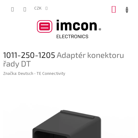
Přejít
NÁKUP
na
CZK
obsah
KOŠÍK
1011-250-1205
Adaptér konektoru
řady DT
Značka:
Deutsch - TE Connectivity