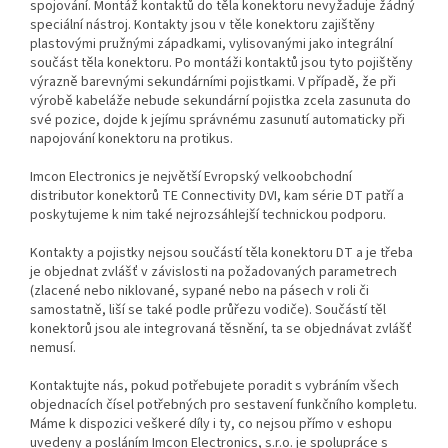
spojování. Montáž kontaktů do těla konektoru nevyžaduje žádný
speciální nástroj. Kontakty jsou v těle konektoru zajištěny
plastovými pružnými západkami, vylisovanými jako integrální
součást těla konektoru. Po montáži kontaktů jsou tyto pojištěny
výrazně barevnými sekundárními pojistkami. V případě, že při
výrobě kabeláže nebude sekundární pojistka zcela zasunuta do
své pozice, dojde k jejímu správnému zasunutí automaticky při
napojování konektoru na protikus.
Imcon Electronics je největší Evropský velkoobchodní
distributor konektorů TE Connectivity DVI, kam série DT patří a
poskytujeme k nim také nejrozsáhlejší technickou podporu.
Kontakty a pojistky nejsou součástí těla konektoru DT a je třeba
je objednat zvlášť v závislosti na požadovaných parametrech
(zlacené nebo niklované, sypané nebo na pásech v roli či
samostatně, liší se také podle průřezu vodiče). Součástí těl
konektorů jsou ale integrovaná těsnění, ta se objednávat zvlášť
nemusí.
Kontaktujte nás, pokud potřebujete poradit s vybráním všech
objednacích čísel potřebných pro sestavení funkčního kompletu.
Máme k dispozici veškeré díly i ty, co nejsou přímo v eshopu
uvedeny a posláním Imcon Electronics, s.r.o. je spolupráce s