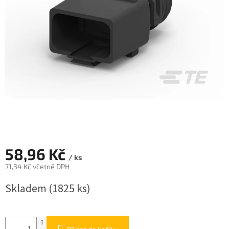
58,96 Kč
/ ks
71,34 Kč včetně DPH
Měrná
Skladem
(1825 ks)
cena: