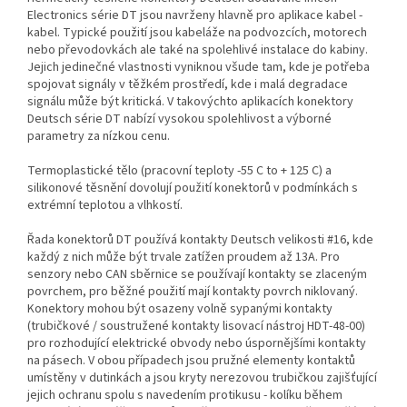
Electronics série DT jsou navrženy hlavně pro aplikace kabel -
kabel. Typické použití jsou kabeláže na podvozcích, motorech
nebo převodovkách ale také na spolehlivé instalace do kabiny.
Jejich jedinečné vlastnosti vyniknou všude tam, kde je potřeba
spojovat signály v těžkém prostředí, kde i malá degradace
signálu může být kritická. V takovýchto aplikacích konektory
Deutsch série DT nabízí vysokou spolehlivost a výborné
parametry za nízkou cenu.
Termoplastické tělo (pracovní teploty -55 C to + 125 C) a
silikonové těsnění dovolují použití konektorů v podmínkách s
extrémní teplotou a vlhkostí.
Řada konektorů DT používá kontakty Deutsch velikosti #16, kde
každý z nich může být trvale zatížen proudem až 13A. Pro
senzory nebo CAN sběrnice se používají kontakty se zlaceným
povrchem, pro běžné použití mají kontakty povrch niklovaný.
Konektory mohou být osazeny volně sypanými kontakty
(trubičkové / soustružené kontakty lisovací nástroj HDT-48-00)
pro rozhodující elektrické obvody nebo úspornějšími kontakty
na pásech. V obou případech jsou pružné elementy kontaktů
umístěny v dutinkách a jsou kryty nerezovou trubičkou zajišťující
jejich ochranu spolu s navedením protikusu - kolíku během