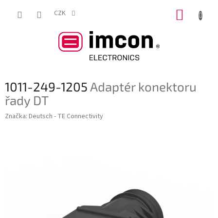
Přejít
NÁKUP
na
CZK
obsah
KOŠÍK
1011-249-1205
Adaptér konektoru
řady DT
Značka:
Deutsch - TE Connectivity