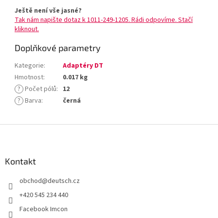
Ještě není vše jasné?
Tak nám napište dotaz k 1011-249-1205. Rádi odpovíme. Stačí
kliknout.
Doplňkové parametry
Kategorie
:
Adaptéry DT
Hmotnost
:
0.017 kg
?
Počet pólů
:
12
?
Barva
:
černá
Z
á
p
a
Kontakt
t
obchod
@
deutsch.cz
í
+420 545 234 440
Facebook Imcon