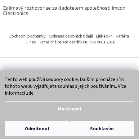
Zajímavý rozhovor se zakladatelem společnosti Imcon
Electronics
Obchodní podmínky
Ochrana osobních údajů
Linked-in
Kariéra
O nás
Jsme držitelem certifikátu ISO 9001:2016
Vytvořil Shoptet
Tento web používá soubory cookie. Dalším procházením
tohoto webu vyjadřujete souhlas s jejich používáním.. Více
Copyright 2026
Imcon Electronics, s.r.o.
. Všechna práva
informací
zde
.
vyhrazena.
Nastavení
Odmítnout
Souhlasím