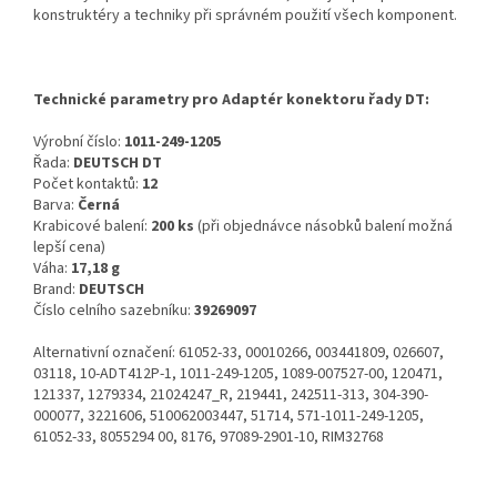
konstruktéry a techniky při správném použití všech komponent.
Technické parametry pro Adaptér konektoru řady DT:
Výrobní číslo:
1011-249-1205
Řada:
DEUTSCH DT
Počet kontaktů:
12
Barva:
Černá
Krabicové balení:
200 ks
(při objednávce násobků balení možná
lepší cena)
Váha:
17,18 g
Brand:
DEUTSCH
Číslo celního sazebníku:
39269097
Alternativní označení: 61052-33, 00010266, 003441809, 026607,
03118, 10-ADT412P-1, 1011-249-1205, 1089-007527-00, 120471,
121337, 1279334, 21024247_R, 219441, 242511-313, 304-390-
000077, 3221606, 510062003447, 51714, 571-1011-249-1205,
61052-33, 8055294 00, 8176, 97089-2901-10, RIM32768