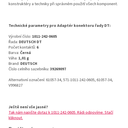
konstruktéry a techniky při správném použití všech komponent.
Technické parametry pro Adaptér konektoru řady DT:
Výrobní číslo:
1011-242-0605
Řada:
DEUTSCH DT
Počet kontaktů:
6
Barva:
Černá
Váha:
1,01 g
Brand:
DEUTSCH
Číslo celního sazebníku:
39269097
Alternativní označení: 61057-34, 571-1011-242-0605, 61057-34,
V996827
Ještě není vše jasné?
Tak nám napište dotaz k 1011-242-0605. Rádi odpovíme. Stačí
kliknout.