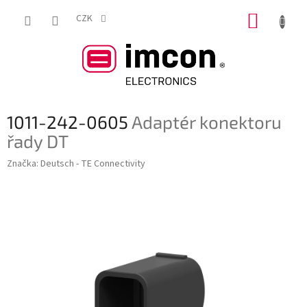
Přejít
NÁKUP
na
CZK
obsah
KOŠÍK
1011-242-0605
Adaptér konektoru
řady DT
Značka:
Deutsch - TE Connectivity