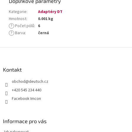
Doplňkové parametry
Kategorie
:
Adaptéry DT
Hmotnost
:
0.001 kg
?
Počet pólů
:
6
?
Barva
:
černá
Z
á
p
a
Kontakt
t
obchod
@
deutsch.cz
í
+420 545 234 440
Facebook Imcon
Informace pro vás