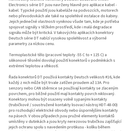
Electronics série DT jsou navrženy hlavně pro aplikace kabel -
kabel. Typické použití jsou kabeláže na podvozcích, motorech
nebo převodovkách ale také na spolehlivé instalace do kabiny.
Jejich jedinečné vlastnosti vyniknou všude tam, kde je potřeba
spojovat signály v těžkém prostředí, kde i malá degradace
signálu může být kritická. V takovýchto aplikacích konektory
Deutsch série DT nabízí vysokou spolehlivost a výborné
parametry za nízkou cenu.
Termoplastické tělo (pracovní teploty -55 C to + 125 C) a
silikonové těsnění dovolují použití konektorů v podmínkách s
extrémní teplotou a vlhkostí.
Řada konektorů DT používá kontakty Deutsch velikosti #16, kde
každý z nich může být trvale zatížen proudem až 13A. Pro
senzory nebo CAN sběrnice se používají kontakty se zlaceným
povrchem, pro běžné použití mají kontakty povrch niklovaný.
Konektory mohou být osazeny volně sypanými kontakty
(trubičkové / soustružené kontakty lisovací nástroj HDT-48-00)
pro rozhodující elektrické obvody nebo úspornějšími kontakty
na pásech. V obou případech jsou pružné elementy kontaktů
umístěny v dutinkách a jsou kryty nerezovou trubičkou zajišťující
jejich ochranu spolu s navedením protikusu - kolíku během