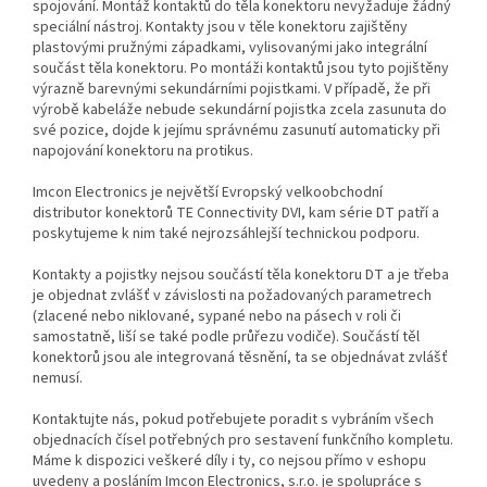
spojování. Montáž kontaktů do těla konektoru nevyžaduje žádný
speciální nástroj. Kontakty jsou v těle konektoru zajištěny
plastovými pružnými západkami, vylisovanými jako integrální
součást těla konektoru. Po montáži kontaktů jsou tyto pojištěny
výrazně barevnými sekundárními pojistkami. V případě, že při
výrobě kabeláže nebude sekundární pojistka zcela zasunuta do
své pozice, dojde k jejímu správnému zasunutí automaticky při
napojování konektoru na protikus.
Imcon Electronics je největší Evropský velkoobchodní
distributor konektorů TE Connectivity DVI, kam série DT patří a
poskytujeme k nim také nejrozsáhlejší technickou podporu.
Kontakty a pojistky nejsou součástí těla konektoru DT a je třeba
je objednat zvlášť v závislosti na požadovaných parametrech
(zlacené nebo niklované, sypané nebo na pásech v roli či
samostatně, liší se také podle průřezu vodiče). Součástí těl
konektorů jsou ale integrovaná těsnění, ta se objednávat zvlášť
nemusí.
Kontaktujte nás, pokud potřebujete poradit s vybráním všech
objednacích čísel potřebných pro sestavení funkčního kompletu.
Máme k dispozici veškeré díly i ty, co nejsou přímo v eshopu
uvedeny a posláním Imcon Electronics, s.r.o. je spolupráce s