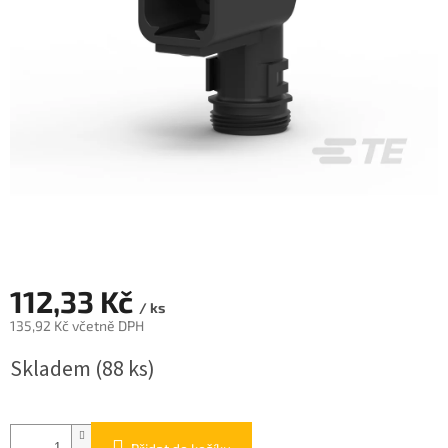
112,33 Kč
/ ks
135,92 Kč včetně DPH
Měrná
Skladem
(88 ks)
cena: