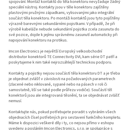
spojování. Montáž kontaktů do těla konektoru nevyžaduje žádný
speciální nástroj. Kontakty jsou v těle konektoru zajištěny
plastovými pružnými západkami, vylisovanými jako integrální
součást těla konektoru. Po montáži kontaktů jsou tyto pojištěny
výrazně barevnými sekundárními pojistkami. V případě, že při
výrobě kabeláže nebude sekundární pojistka zcela zasunuta do
své pozice, dojde k jejímu správnému zasunutí automaticky při
napojování konektoru na protikus.
Imcon Electronics je největší Evropský velkoobchodní
distributor konektorů TE Connectivity DVI, kam série DT patří a
poskytujeme k nim také nejrozsáhlejší technickou podporu.
Kontakty a pojistky nejsou součástí těla konektoru DT a je třeba
je objednat zvlášť v závislosti na požadovaných parametrech
(zlacené nebo niklované, sypané nebo na pásech v roli či
samostatně, liší se také podle průřezu vodiče). Součástí těl
konektorů jsou ale integrovaná těsnění, ta se objednávat zvlášť
nemusí.
Kontaktujte nás, pokud potřebujete poradit s vybráním všech
objednacích čísel potřebných pro sestavení funkčního kompletu.
Máme k dispozici veškeré díly i ty, co nejsou přímo v eshopu
uvedeny a posláním Imcon Electronics, s.r.o. je spolupráce s