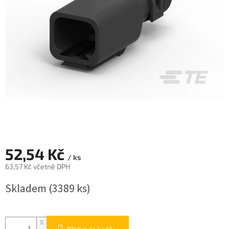
52,54 Kč
/ ks
63,57 Kč včetně DPH
Měrná
Skladem
(3389 ks)
cena: