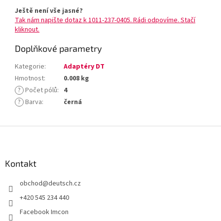
Ještě není vše jasné?
Tak nám napište dotaz k 1011-237-0405. Rádi odpovíme. Stačí
kliknout.
Doplňkové parametry
Kategorie
:
Adaptéry DT
Hmotnost
:
0.008 kg
?
Počet pólů
:
4
?
Barva
:
černá
Z
á
p
a
Kontakt
t
obchod
@
deutsch.cz
í
+420 545 234 440
Facebook Imcon