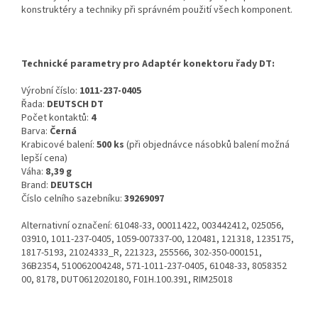
konstruktéry a techniky při správném použití všech komponent.
Technické parametry pro Adaptér konektoru řady DT:
Výrobní číslo:
1011-237-0405
Řada:
DEUTSCH DT
Počet kontaktů:
4
Barva:
Černá
Krabicové balení:
500 ks
(při objednávce násobků balení možná
lepší cena)
Váha:
8,39 g
Brand:
DEUTSCH
Číslo celního sazebníku:
39269097
Alternativní označení: 61048-33, 00011422, 003442412, 025056,
03910, 1011-237-0405, 1059-007337-00, 120481, 121318, 1235175,
1817-5193, 21024333_R, 221323, 255566, 302-350-000151,
36B2354, 510062004248, 571-1011-237-0405, 61048-33, 8058352
00, 8178, DUT0612020180, F01H.100.391, RIM25018