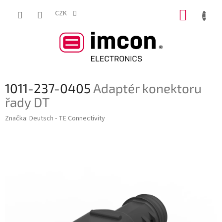
Přejít
NÁKUP
na
CZK
obsah
KOŠÍK
1011-237-0405
Adaptér konektoru
řady DT
Značka:
Deutsch - TE Connectivity