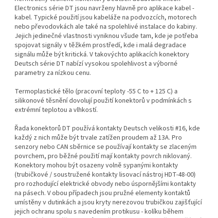
Electronics série DT jsou navrženy hlavně pro aplikace kabel -
kabel. Typické použití jsou kabeláže na podvozcích, motorech
nebo převodovkách ale také na spolehlivé instalace do kabiny.
Jejich jedinečné vlastnosti vyniknou všude tam, kde je potřeba
spojovat signály v těžkém prostředí, kde i malá degradace
signálu může být kritická. V takovýchto aplikacích konektory
Deutsch série DT nabízí vysokou spolehlivost a výborné
parametry za nízkou cenu.
Termoplastické tělo (pracovní teploty -55 C to + 125 C) a
silikonové těsnění dovolují použití konektorů v podmínkách s
extrémní teplotou a vlhkostí.
Řada konektorů DT používá kontakty Deutsch velikosti #16, kde
každý z nich může být trvale zatížen proudem až 13A. Pro
senzory nebo CAN sběrnice se používají kontakty se zlaceným
povrchem, pro běžné použití mají kontakty povrch niklovaný.
Konektory mohou být osazeny volně sypanými kontakty
(trubičkové / soustružené kontakty lisovací nástroj HDT-48-00)
pro rozhodující elektrické obvody nebo úspornějšími kontakty
na pásech. V obou případech jsou pružné elementy kontaktů
umístěny v dutinkách a jsou kryty nerezovou trubičkou zajišťující
jejich ochranu spolu s navedením protikusu - kolíku během