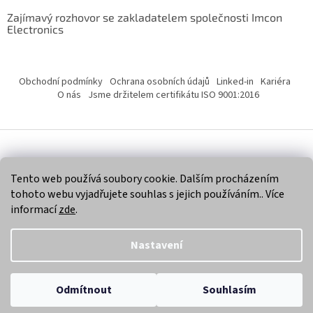
Zajímavý rozhovor se zakladatelem společnosti Imcon
Electronics
Obchodní podmínky
Ochrana osobních údajů
Linked-in
Kariéra
O nás
Jsme držitelem certifikátu ISO 9001:2016
Vytvořil Shoptet
Tento web používá soubory cookie. Dalším procházením
tohoto webu vyjadřujete souhlas s jejich používáním.. Více
Copyright 2026
Imcon Electronics, s.r.o.
. Všechna práva
informací
zde
.
vyhrazena.
Nastavení
Odmítnout
Souhlasím