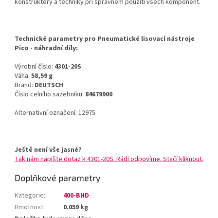
konstruktéry a techniky při správném použití všech komponent.
Technické parametry pro Pneumatické lisovací nástroje
Pico - náhradní díly:
Výrobní číslo:
4301-20S
Váha:
58,59 g
Brand:
DEUTSCH
Číslo celního sazebníku:
84679900
Alternativní označení: 12975
Ještě není vše jasné?
Tak nám napište dotaz k 4301-20S. Rádi odpovíme. Stačí kliknout.
Doplňkové parametry
Kategorie
:
400-BHD
Hmotnost
:
0.059 kg