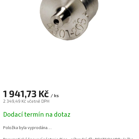
1 941,73 Kč
/ ks
2 349,49 Kč včetně DPH
Měrná
Dodací termín na dotaz
cena:
Položka byla vyprodána…