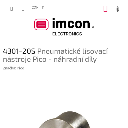
Přejít
NÁKUP
na
CZK
obsah
KOŠÍK
4301-20S
Pneumatické lisovací
nástroje Pico - náhradní díly
Značka:
Pico