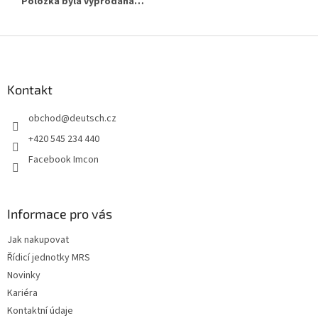
Položka byla vyprodána…
Z
á
p
a
Kontakt
t
obchod
@
deutsch.cz
í
+420 545 234 440
Facebook Imcon
Informace pro vás
Jak nakupovat
Řídicí jednotky MRS
Novinky
Kariéra
Kontaktní údaje